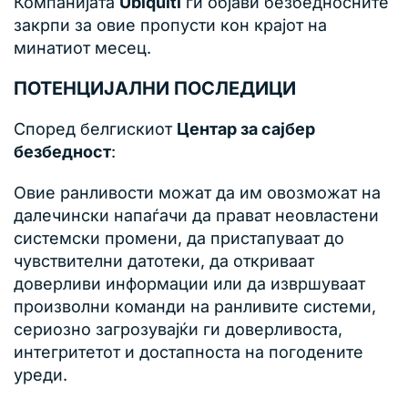
Компанијата
Ubiquiti
ги објави безбедносните
закрпи за овие пропусти кон крајот на
минатиот месец.
ПОТЕНЦИЈАЛНИ ПОСЛЕДИЦИ
Според белгискиот
Центар за сајбер
безбедност
:
Овие ранливости можат да им овозможат на
далечински напаѓачи да прават неовластени
системски промени, да пристапуваат до
чувствителни датотеки, да откриваат
доверливи информации или да извршуваат
произволни команди на ранливите системи,
сериозно загрозувајќи ги доверливоста,
интегритетот и достапноста на погодените
уреди.