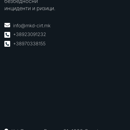
безбедносни
инциденти и ризици.
info@mkd-cirt.mk
+38923091232
+38970338155