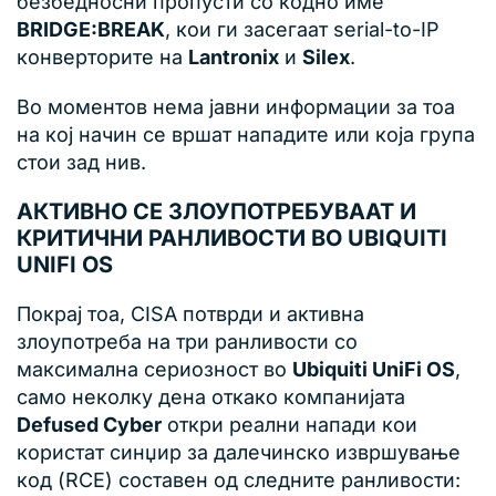
безбедносни пропусти со кодно име
BRIDGE:BREAK
, кои ги засегаат serial-to-IP
конверторите на
Lantronix
и
Silex
.
Во моментов нема јавни информации за тоа
на кој начин се вршат нападите или која група
стои зад нив.
АКТИВНО СЕ ЗЛОУПОТРЕБУВААТ И
КРИТИЧНИ РАНЛИВОСТИ ВО UBIQUITI
UNIFI OS
Покрај тоа, CISA потврди и активна
злоупотреба на три ранливости со
максимална сериозност во
Ubiquiti UniFi OS
,
само неколку дена откако компанијата
Defused Cyber
откри реални напади кои
користат синџир за далечинско извршување
код (RCE) составен од следните ранливости: