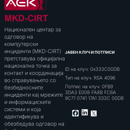
Национален центар за
одговор на
компјутерски
инциденти (MKD-CIRT)
ЈАВЕН КЛУЧ И ПОТПИСИ
претставува официјална
национална точка за
ID на клуч: 0x333C00DB
контакт и координација
Тип на клуч: RSA 4096
во справувањето со
Потпис на клуч: 0FB9
безбедносните
3DA3 E008 FA8B FC6A
инциденти кај мрежите
9C71 0741 17A1 333C 00DB
и информациските
системи и која
LinkedIn
Facebook
X
идентификува и
обезбедува одговор на