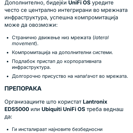
Дополнително, бидејќи
UniFi OS
уредите
често се централно интегрирани во мрежната
инфраструктура, успешна компромитација
може да овозможи:
Странично движење низ мрежата (
lateral
movement
).
Компромитација на дополнителни системи.
Подлабок пристап до корпоративната
инфраструктура.
Долгорочно присуство на напаѓачот во мрежата.
ПРЕПОРАКА
Организациите што користат
Lantronix
EDS5000
или
Ubiquiti UniFi OS
треба веднаш
да:
Ги инсталираат најновите безбедносни