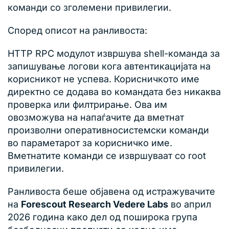
команди со зголемени привилегии.
Според описот на ранливоста:
HTTP RPC модулот извршува shell-команда за
запишување логови кога автентикацијата на
корисникот не успева. Корисничкото име
директно се додава во командата без никаква
проверка или филтрирање. Ова им
овозможува на напаѓачите да вметнат
произволни оперативносистемски команди
во параметарот за корисничко име.
Вметнатите команди се извршуваат со root
привилегии.
Ранливоста беше објавена од истражувачите
на
Forescout Research Vedere Labs
во април
2026 година како дел од поширока група