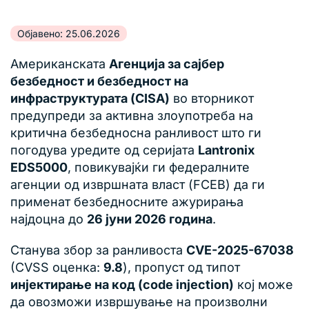
Објавено: 25.06.2026
Американската
Агенција за сајбер
безбедност и безбедност на
инфраструктурата (CISA)
во вторникот
предупреди за активна злоупотреба на
критична безбедносна ранливост што ги
погодува уредите од серијата
Lantronix
EDS5000
, повикувајќи ги федералните
агенции од извршната власт (FCEB) да ги
применат безбедносните ажурирања
најдоцна до
26 јуни 2026 година
.
Станува збор за ранливоста
CVE-2025-67038
(CVSS оценка:
9.8
), пропуст од типот
инјектирање на код (code injection)
кој може
да овозможи извршување на произволни