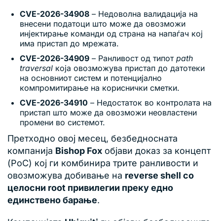
CVE-2026-34908
– Недоволна валидација на
внесени податоци што може да овозможи
инјектирање команди од страна на напаѓач кој
има пристап до мрежата.
CVE-2026-34909
– Ранливост од типот
path
traversal
која овозможува пристап до датотеки
на основниот систем и потенцијално
компромитирање на кориснички сметки.
CVE-2026-34910
– Недостаток во контролата на
пристап што може да овозможи неовластени
промени во системот.
Претходно овој месец, безбедносната
компанија
Bishop Fox
објави доказ за концепт
(PoC) кој ги комбинира трите ранливости и
овозможува добивање на
reverse shell со
целосни root привилегии преку едно
единствено барање
.