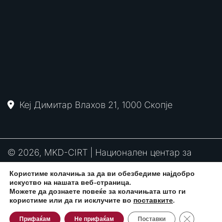
Кеј Димитар Влахов 21, 1000 Скопје
© 2026, MKD-CIRT | Национален центар за
одговор на компјутерски инциденти
Користиме колачиња за да ви обезбедиме најдобро
PGP
RFC2350
Политика за привантост
искуство на нашата веб-страница.
потпис
Можете да дознаете повеќе за колачињата што ги
користиме или да ги исклучите во
поставките
.
Close GDPR
Развиено од:
CPP Services
Прифаќам
Не прифаќам
Поставки