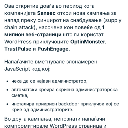
Ова откритие доаѓа во период кога
компанијата
Sansec
откри нова кампања за
напад преку синџирот на снабдување (supply
chain attack), насочена кон повеќе од
1
милион веб-страници
што ги користат
WordPress приклучоците
OptinMonster
,
TrustPulse
и
PushEngage
.
Напаѓачите вметнувале злонамерен
JavaScript код кој:
чека да се најави администратор,
автоматски креира скриена администраторска
сметка,
инсталира прикриен backdoor приклучок кој се
крие од администраторите.
Во друга кампања, непознати напаѓачи
компромитирале WordPress страница и