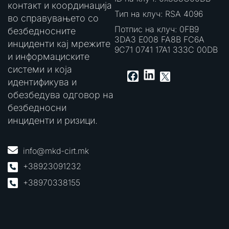
контакт и координација
Тип на клуч: RSA 4096
во справувањето со
Потпис на клуч: 0FB9
безбедносните
3DA3 E008 FA8B FC6A
инциденти кај мрежите
9C71 0741 17A1 333C 00DB
и информациските
системи и која
LinkedIn
Facebook
X
идентификува и
обезбедува одговор на
безбедносни
инциденти и ризици.
info@mkd-cirt.mk
+38923091232
+38970338155