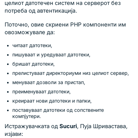
целиот датотечен систем на серверот без
потреба од автентикација.
Поточно, овие скриени PHP компоненти им
овозможувале да:
читаат датотеки,
пишуваат и уредуваат датотеки,
бришат датотеки,
прелистуваат директориуми низ целиот сервер,
менуваат дозволи за пристап,
преименуваат датотеки,
креираат нови датотеки и папки,
поставуваат датотеки од сопствените
компјутери.
Истражувачката од
Sucuri
, Пуја Шривастава,
изјави: