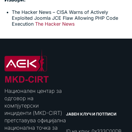
The Hacker News – CISA Warns of Actively
Exploited Joomla JCE Flaw Allowing PHP Code
Execution
The Hacker News
Национален центар за
одговор на
компјутерски
инциденти (MKD-CIRT)
ЈАВЕН КЛУЧ И ПОТПИСИ
претставува официјална
национална точка за
ID на клуч: 0x333C00DB