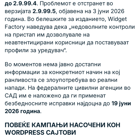
до 2.9.99.4
. Проблемот е отстранет во
верзијата
2.9.99.5
, објавена на 3 јуни 2026
година. Во белешките за изданието, Widget
Factory наведува дека „недоволните контроли
на пристап им дозволувале на
неавтентицирани корисници да поставуваат
профили за уредувач“.
Во моментов нема јавно достапни
информации за конкретниот начин на кој
ранливоста се злоупотребува во реални
напади. На федералните цивилни агенции во
САД им е наложено да ги применат
безбедносните исправки најдоцна до
19 јуни
2026 година
.
ПОВЕЌЕ КАМПАЊИ НАСОЧЕНИ КОН
WORDPRESS САЈТОВИ