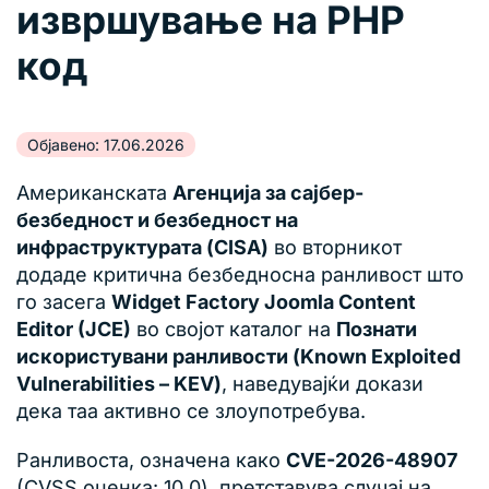
извршување на PHP
код
Објавено: 17.06.2026
Американската
Агенција за сајбер-
безбедност и безбедност на
инфраструктурата (CISA)
во вторникот
додаде критична безбедносна ранливост што
го засега
Widget Factory Joomla Content
Editor (JCE)
во својот каталог на
Познати
искористувани ранливости (Known Exploited
Vulnerabilities – KEV)
, наведувајќи докази
дека таа активно се злоупотребува.
Ранливоста, означена како
CVE-2026-48907
(CVSS оценка: 10.0), претставува случај на