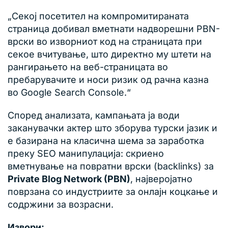
„Секој посетител на компромитираната
страница добивал вметнати надворешни PBN-
врски во изворниот код на страницата при
секое вчитување, што директно му штети на
рангирањето на веб-страницата во
пребарувачите и носи ризик од рачна казна
во Google Search Console.“
Според анализата, кампањата ја води
заканувачки актер што зборува турски јазик и
е базирана на класична шема за заработка
преку SEO манипулација: скриено
вметнување на повратни врски (backlinks) за
Private Blog Network (PBN)
, најверојатно
поврзана со индустриите за онлајн коцкање и
содржини за возрасни.
Извори: