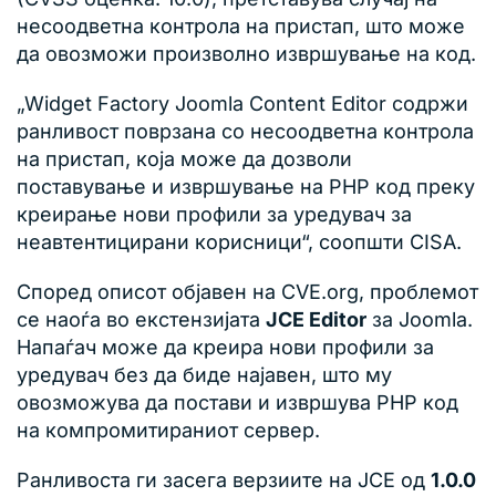
несоодветна контрола на пристап, што може
да овозможи произволно извршување на код.
„Widget Factory Joomla Content Editor содржи
ранливост поврзана со несоодветна контрола
на пристап, која може да дозволи
поставување и извршување на PHP код преку
креирање нови профили за уредувач за
неавтентицирани корисници“, соопшти CISA.
Според описот објавен на CVE.org, проблемот
се наоѓа во екстензијата
JCE Editor
за Joomla.
Напаѓач може да креира нови профили за
уредувач без да биде најавен, што му
овозможува да постави и извршува PHP код
на компромитираниот сервер.
Ранливоста ги засега верзиите на JCE од
1.0.0