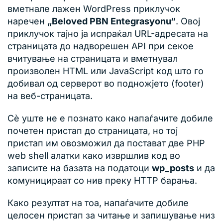
вметнале лажен WordPress приклучок
наречен
„Beloved PBN Entegrasyonu“
. Овој
приклучок тајно ја испраќал URL-адресата на
страницата до надворешен API при секое
вчитување на страницата и вметнувал
произволен HTML или JavaScript код што го
добивал од серверот во подножјето (footer)
на веб-страницата.
Сè уште не е познато како напаѓачите добиле
почетен пристап до страницата, но тој
пристап им овозможил да постават две PHP
web shell алатки како извршлив код во
записите на базата на податоци
wp_posts
и да
комуницираат со нив преку HTTP барања.
Како резултат на тоа, напаѓачите добиле
целосен пристап за читање и запишување низ