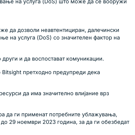
ивање на услуга (DoS) што може да се вооружи
може да дозволи неавтентициран, далечински
ње на услуга (DoS) со значителен фактор на
о други и да воспостават комуникации.
 Bitsight претходно предупреди дека
ресурси да има значително влијание врз
ара да ги применат потребните ублажувања,
до 29 ноември 2023 година, за да ги обезбедат