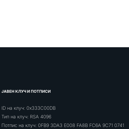
ЈАВЕН КЛУЧ И ПОТПИСИ
ID на клуч: 0x333C00DB
Тип на клуч: RSA 4096
Потпис на клуч: 0FB9 3DA3 E008 FA8B FC6A 9C71 0741