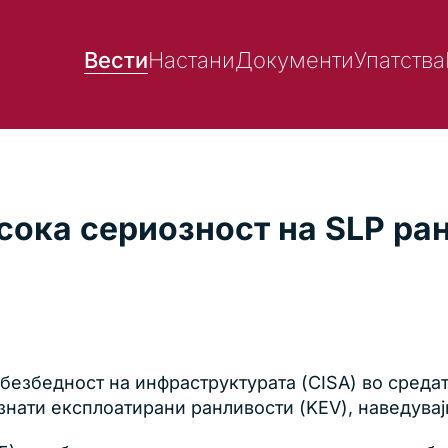
Вести
Настани
Документи
Упатства
ока сериозност на SLP ран
 безбедност на инфраструктурата (CISA) во среда
познати експлоатирани ранливости (KEV), наведувај