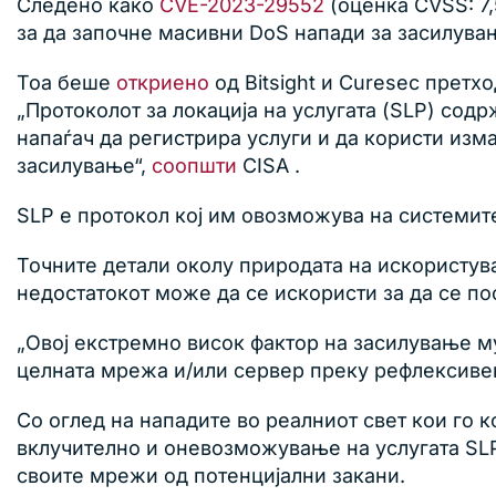
Следено како
CVE-2023-29552
(оценка CVSS: 7,
за да започне масивни DoS напади за засилува
Тоа беше
откриено
од Bitsight и Curesec претхо
„Протоколот за локација на услугата (SLP) сод
напаѓач да регистрира услуги и да користи изм
засилување“,
соопшти
CISA .
SLP е протокол кој им овозможува на системите
Точните детали околу природата на искористув
недостатокот може да се искористи за да се по
„Овој екстремно висок фактор на засилување м
целната мрежа и/или сервер преку рефлексивен
Со оглед на нападите во реалниот свет кои го 
вклучително и оневозможување на услугата SLP
своите мрежи од потенцијални закани.