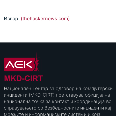
Извор:
(thehackernews.com)
Национален центар за одговор на компјутерски
инциденти (MKD-CIRT) претставува официјална
национална точка за контакт и координација во
справувањето со безбедносните инциденти кај
мрежите и информациските системи и која