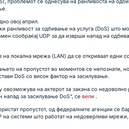
5), проблемот се однесува на ранливоста на одб
ње.
дно овој април.
ржи ранливост за одбивање на услуга (DoS) што 
амен сообраќај UDP за да изврши напад на одбива
 на локална мрежа (LAN) да се откриваат едни с
ањето на пропустот во моментов се непознати, но
стави DoS со висок фактор на засилување.
у овозможува на актерот за закана со недоволно 
 напад за засилување DoS“, се
вели
.
користат пропустот, од федералните агенции се б
 на системи што работат на недоверливи мрежи, 