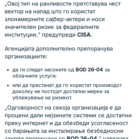
„Овој тип на ранливости претставува чест
вектор на напад што го користат
злонамерните сајбер-актери и носи
значителен ризик за федералните
институции,“ предупреди
CISA
.
Агенцијата дополнително препорачува
организациите:
да ги следат насоките од
BOD 26-04
за
облачните услуги;
или да престанат да го користат производот
доколку не постојат достапни мерки за
ублажување на ризикот.
„Одговорност на секоја организација е да
процени дали нејзините системи се достапни
преку интернет и да обезбеди усогласеност
со барањата за инсталирање безбедносни
закрпи пропишани со
BOD 26-04
,“ наведува