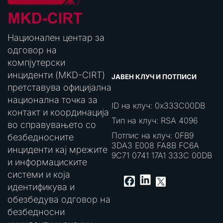
Национален центар за
одговор на
компјутерски
инциденти (MKD-CIRT)
ЈАВЕН КЛУЧ И ПОТПИСИ
претставува официјална
национална точка за
ID на клуч: 0x333C00DB
контакт и координација
Тип на клуч: RSA 4096
во справувањето со
Потпис на клуч: 0FB9
безбедносните
3DA3 E008 FA8B FC6A
инциденти кај мрежите
9C71 0741 17A1 333C 00DB
и информациските
системи и која
LinkedIn
Facebook
X
идентификува и
обезбедува одговор на
безбедносни