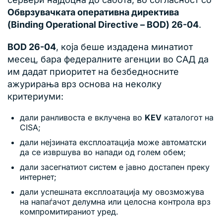
Обврзувачката оперативна директива
(Binding Operational Directive – BOD) 26-04
.
BOD 26-04
, која беше издадена минатиот
месец, бара федералните агенции во САД да
им дадат приоритет на безбедносните
ажурирања врз основа на неколку
критериуми:
дали ранливоста е вклучена во
KEV
каталогот на
CISA;
дали нејзината експлоатација може автоматски
да се извршува во напади од голем обем;
дали засегнатиот систем е јавно достапен преку
интернет;
дали успешната експлоатација му овозможува
на напаѓачот делумна или целосна контрола врз
компромитираниот уред.