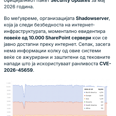
официјалниот пакет
Security Updates
за мај
2026 година.
Во меѓувреме, организацијата
Shadowserver
,
која ја следи безбедноста на интернет-
инфраструктурата, моментално евидентира
повеќе од 10.000 SharePoint сервери
кои се
јавно достапни преку интернет. Сепак, засега
нема информации колку од овие системи
веќе се ажурирани и заштитени од тековните
напади што ја искористуваат ранливоста
CVE-
2026-45659
.