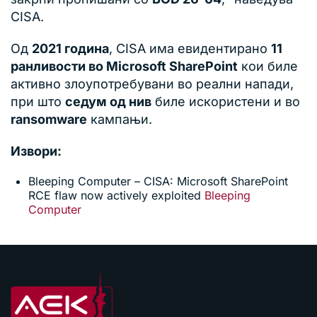
CISA.
Од
2021 година
, CISA има евидентирано
11
ранливости во Microsoft SharePoint
кои биле
активно злоупотребувани во реални напади,
при што
седум од нив
биле искористени и во
ransomware
кампањи.
Извори:
Bleeping Computer – CISA: Microsoft SharePoint
RCE flaw now actively exploited
Bleeping
Computer