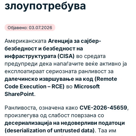
злоупотребува
Објавено: 03.07.2026
Американската
Агенција за сајбер-
безбедност и безбедност на
инфраструктурата (CISA)
во средата
предупреди дека напаѓачите веќе активно ја
експлоатираат сериозната ранливост за
далечинско извршување на код (Remote
Code Execution – RCE)
во
Microsoft
SharePoint
.
Ранливоста, означена како
CVE-2026-45659
,
произлегува од слабост поврзана со
десериализација на недоверливи податоци
(deserialization of untrusted data)
. Таа им