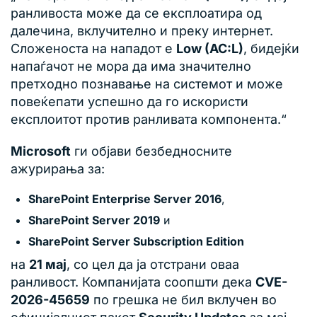
ранливоста може да се експлоатира од
далечина, вклучително и преку интернет.
Сложеноста на нападот е
Low (AC:L)
, бидејќи
напаѓачот не мора да има значително
претходно познавање на системот и може
повеќепати успешно да го искористи
експлоитот против ранливата компонента.“
Microsoft
ги објави безбедносните
ажурирања за:
SharePoint Enterprise Server 2016
,
SharePoint Server 2019
и
SharePoint Server Subscription Edition
на
21 мај
, со цел да ја отстрани оваа
ранливост. Компанијата соопшти дека
CVE-
2026-45659
по грешка не бил вклучен во