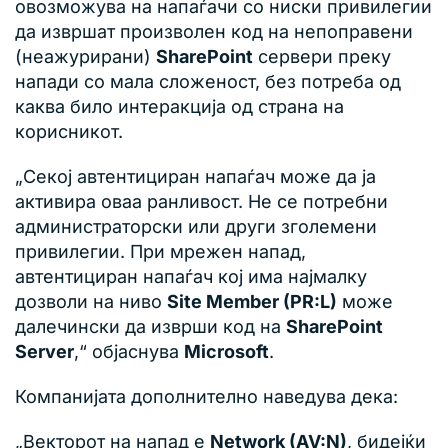
овозможува на напаѓачи со ниски привилегии
да извршат произволен код на непоправени
(неажурирани)
SharePoint
сервери преку
напади со мала сложеност, без потреба од
каква било интеракција од страна на
корисникот.
„Секој автентициран напаѓач може да ја
активира оваа ранливост. Не се потребни
администраторски или други зголемени
привилегии. При мрежен напад,
автентициран напаѓач кој има најмалку
дозволи на ниво
Site Member (PR:L)
може
далечински да изврши код на
SharePoint
Server
,“ објаснува
Microsoft
.
Компанијата дополнително наведува дека:
„Векторот на напад е
Network (AV:N)
, бидејќи