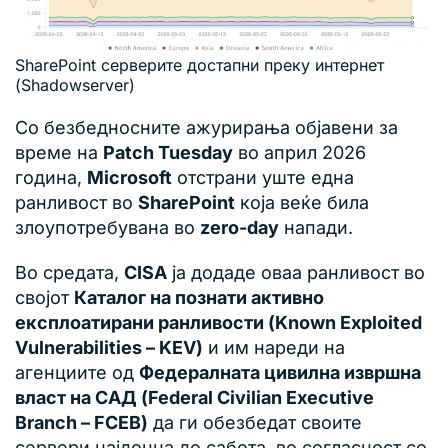
SharePoint серверите достапни преку интернет
(Shadowserver)
Со безбедносните ажурирања објавени за
време на
Patch Tuesday
во април 2026
година,
Microsoft
отстрани уште една
ранливост во
SharePoint
која веќе била
злоупотребувана во
zero-day
напади.
Во средата,
CISA
ја додаде оваа ранливост во
својот
Каталог на познати активно
експлоатирани ранливости (Known Exploited
Vulnerabilities – KEV)
и им нареди на
агенциите од
Федералната цивилна извршна
власт на САД (Federal Civilian Executive
Branch – FCEB)
да ги обезбедат своите
сервери најдоцна до сабота, во согласност со