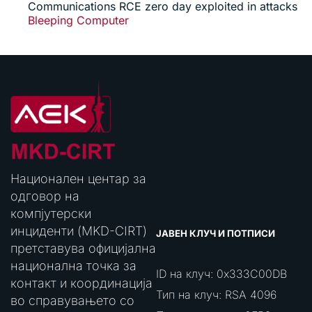
Communications RCE zero day exploited in attacks
Bleeping Computer
Национален центар за
одговор на
компјутерски
инциденти (MKD-CIRT)
ЈАВЕН КЛУЧ И ПОТПИСИ
претставува официјална
национална точка за
ID на клуч: 0x333C00DB
контакт и координација
Тип на клуч: RSA 4096
во справувањето со