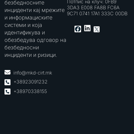
Потпис на клуч: 0FB9
безбедносните
3DA3 E008 FA8B FC6A
инциденти кај мрежите
9C71 0741 17A1 333C 00DB
и информациските
системи и која
LinkedIn
Facebook
X
идентификува и
обезбедува одговор на
безбедносни
инциденти и ризици.
info@mkd-cirt.mk
+38923091232
+38970338155