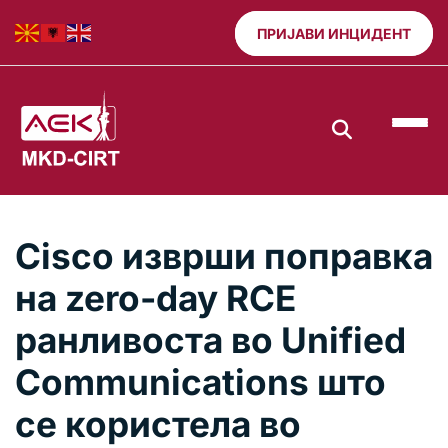
ПРИЈАВИ ИНЦИДЕНТ
Cisco изврши поправка
на zero-day RCE
ранливоста во Unified
Communications што
се користела во