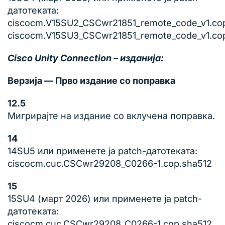
датотеката:
ciscocm.V15SU2_CSCwr21851_remote_code_v1.co
ciscocm.V15SU3_CSCwr21851_remote_code_v1.co
Cisco Unity Connection – изданија:
Верзија — Прво издание со поправка
12.5
Мигрирајте на издание со вклучена поправка.
14
14SU5 или применете ја patch-датотеката:
ciscocm.cuc.CSCwr29208_C0266-1.cop.sha512
15
15SU4 (март 2026) или применете ја patch-
датотеката:
ciscocm.cuc.CSCwr29208_C0266-1.cop.sha512