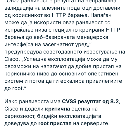
„Оваа ранливост е резултат на неправилна
валидација на влезните податоци доставени
од корисникот во HTTP барања. Напаѓач
може да ја искористи оваа ранливост со
испраќање низа специјално креирани HTTP
барања до веб-базираната менаџерска
интерфејсa на засегнатиот уред,“
предупредува советодавното известување на
Cisco. „Успешна експлоатација може да му
овозможи на напаѓачот да добие пристап на
корисничко ниво до основниот оперативен
систем и потоа да ги ескалира привилегиите
до root.“
Иако ранливоста има
CVSS резултат од 8.2
,
Cisco ѝ додели
критична
оценка на
сериозност, бидејќи експлоатацијата
доведува до
root пристап
на серверите.