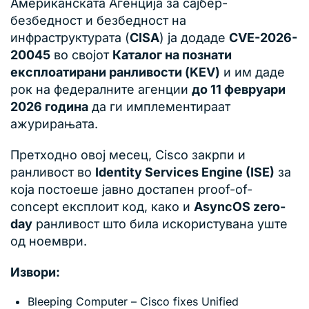
Американската Агенција за сајбер-
безбедност и безбедност на
инфраструктурата (
CISA
) ја додаде
CVE-2026-
20045
во својот
Каталог на познати
експлоатирани ранливости (KEV)
и им даде
рок на федералните агенции
до 11 февруари
2026 година
да ги имплементираат
ажурирањата.
Претходно овој месец, Cisco закрпи и
ранливост во
Identity Services Engine (ISE)
за
која постоеше јавно достапен proof-of-
concept експлоит код, како и
AsyncOS zero-
day
ранливост што била искористувана уште
од ноември.
Извори:
Bleeping Computer – Cisco fixes Unified