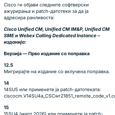
Cisco ги објави следните софтверски
ажурирања и patch-датотеки за да ја
адресира ранливоста:
Cisco Unified CM, Unified CM IM&P, Unified CM
SME и Webex Calling Dedicated Instance –
изданија:
Верзија — Прво издание со поправка
12.5
Мигрирајте на издание со вклучена поправка.
14
14SU5 или применете ја patch-датотеката:
ciscocm.V14SU4a_CSCwr21851_remote_code_v1.c
15
15SU4 (март 2026) или применете ја patch-