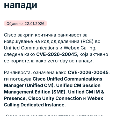
напади
Објавено: 22.01.2026
Cisco закрпи критична ранливост за
извршување на код од далечина (RCE) во
Unified Communications и Webex Calling,
следена како
CVE-2026-20045
, која активно
се користела како zero-day во напади.
Ранливоста, означена како
CVE-2026-20045
,
ги погодува
Cisco Unified Communications
Manager (Unified CM)
,
Unified CM Session
Management Edition (SME)
,
Unified CM IM &
Presence
,
Cisco Unity Connection
и
Webex
Calling Dedicated Instance
.