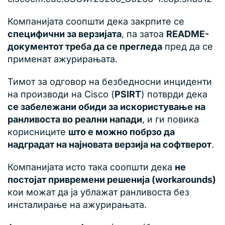
Компанијата соопшти дека закрпите се
специфични за верзијата
, па затоа
README-
документот треба да се прегледа
пред да се
применат ажурирањата.
Тимот за одговор на безбедносни инциденти
на производи на Cisco (
PSIRT
) потврди дека
се забележани обиди за искористување на
ранливоста во реални напади
, и ги повика
корисниците
што е можно побрзо да
надградат на најновата верзија на софтверот
.
Компанијата исто така соопшти дека
не
постојат привремени решенија (workarounds)
кои можат да ја ублажат ранливоста без
инсталирање на ажурирањата.