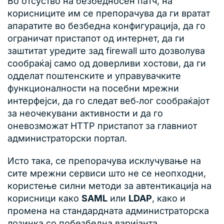
Во отсуство на безбедносен патч, на
корисниците им се препорачува да ги вратат
апаратите во безбедна конфигурација, да го
ограничат пристапот од интернет, да ги
заштитат уредите зад firewall што дозволува
сообраќај само од доверливи хостови, да ги
одделат поштенските и управувачките
функционалности на посебни мрежни
интерфејси, да го следат веб‑лог сообраќајот
за неочекувани активности и да го
оневозможат HTTP пристапот за главниот
администраторски портал.
Исто така, се препорачува исклучување на
сите мрежни сервиси што не се неопходни,
користење силни методи за автентикација на
корисници како
SAML
или
LDAP
, како и
промена на стандардната администраторска
лозинка со побезбедна варијанта.