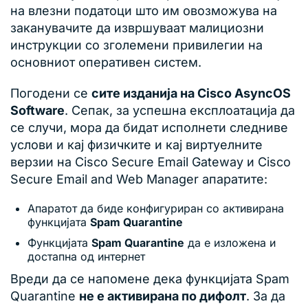
на влезни податоци што им овозможува на
заканувачите да извршуваат малициозни
инструкции со зголемени привилегии на
основниот оперативен систем.
Погодени се
сите изданија на Cisco AsyncOS
Software
. Сепак, за успешна експлоатација да
се случи, мора да бидат исполнети следниве
услови и кај физичките и кај виртуелните
верзии на Cisco Secure Email Gateway и Cisco
Secure Email and Web Manager апаратите:
Апаратот да биде конфигуриран со активирана
функцијата
Spam Quarantine
Функцијата
Spam Quarantine
да е изложена и
достапна од интернет
Вреди да се напомене дека функцијата Spam
Quarantine
не е активирана по дифолт
. За да