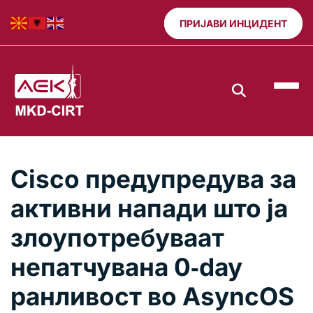
ПРИЈАВИ ИНЦИДЕНТ
Cisco предупредува за
активни напади што ја
злоупотребуваат
непатчувана 0‑day
ранливост во AsyncOS