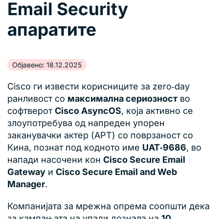
Email Security
апаратите
Објавено: 18.12.2025
Cisco ги извести корисниците за zero‑day
ранливост со
максимална сериозност
во
софтверот
Cisco AsyncOS
, која активно се
злоупотребува од напреден упорен
заканувачки актер (APT) со поврзаност со
Кина, познат под кодното име
UAT‑9686
, во
напади насочени кон
Cisco Secure Email
Gateway
и
Cisco Secure Email and Web
Manager
.
Компанијата за мрежна опрема соопшти дека
за кампањата на упади дознала на
10