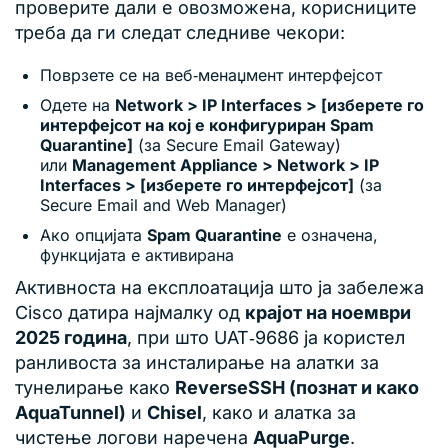
проверите дали е овозможена, корисниците
треба да ги следат следниве чекори:
Поврзете се на веб‑менаџмент интерфејсот
Одете на
Network > IP Interfaces > [изберете го
интерфејсот на кој е конфигуриран Spam
Quarantine]
(за Secure Email Gateway)
или
Management Appliance > Network > IP
Interfaces > [изберете го интерфејсот]
(за
Secure Email and Web Manager)
Ако опцијата
Spam Quarantine
е означена,
функцијата е активирана
Активноста на експлоатација што ја забележа
Cisco датира најмалку од
крајот на ноември
2025 година
, при што UAT‑9686 ја користел
ранливоста за инсталирање на алатки за
тунелирање како
ReverseSSH (познат и како
AquaTunnel)
и
Chisel
, како и алатка за
чистење логови наречена
AquaPurge
.