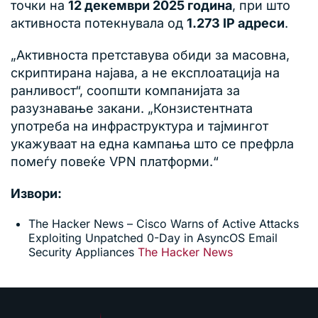
точки на
12 декември 2025 година
, при што
активноста потекнувала од
1.273 IP адреси
.
„Активноста претставува обиди за масовна,
скриптирана најава, а не експлоатација на
ранливост“, соопшти компанијата за
разузнавање закани. „Конзистентната
употреба на инфраструктура и тајмингот
укажуваат на една кампања што се префрла
помеѓу повеќе VPN платформи.“
Извори:
The Hacker News – Cisco Warns of Active Attacks
Exploiting Unpatched 0-Day in AsyncOS Email
Security Appliances
The Hacker News