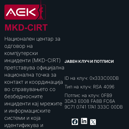
Национален центар за
одговор на
компјутерски
инциденти (MKD-CIRT)
ЈАВЕН КЛУЧ И ПОТПИСИ
претставува официјална
национална точка за
ID на клуч: 0x333C00DB
контакт и координација
Тип на клуч: RSA 4096
во справувањето со
Потпис на клуч: 0FB9
безбедносните
3DA3 E008 FA8B FC6A
инциденти кај мрежите
9C71 0741 17A1 333C 00DB
и информациските
системи и која
LinkedIn
Facebook
X
идентификува и