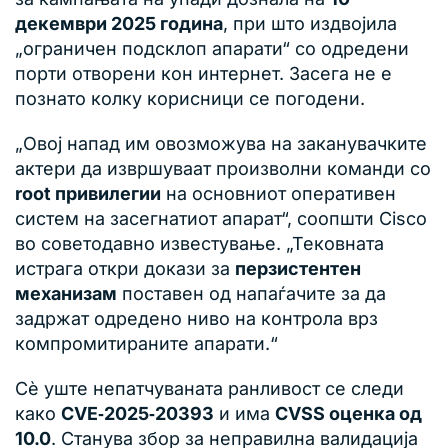
декември 2025 година
, при што издвојила
„ограничен подсклоп апарати“ со одредени
порти отворени кон интернет. Засега не е
познато колку корисници се погодени.
„Овој напад им овозможува на заканувачките
актери да извршуваат произволни команди со
root привилегии
на основниот оперативен
систем на засегнатиот апарат“, соопшти Cisco
во советодавно известување. „Тековната
истрага откри докази за
перзистентен
механизам
поставен од напаѓачите за да
задржат одредено ниво на контрола врз
компромитираните апарати.“
Сè уште непатчуваната ранливост се следи
како
CVE‑2025‑20393
и има
CVSS оценка од
10.0
. Станува збор за неправилна валидација