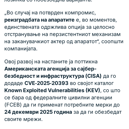
„Во случај на потврден компромис,
реизградбата на апаратите
е, во моментов,
единствената одржлива опција за целосно
отстранување на перзистентниот механизам
на заканувачкиот актер од апаратот“, соопшти
компанијата.
Овој развој на настаните ја поттикна
Американската агенција за сајбер-
безбедност и инфраструктура (CISA)
да го
додаде
CVE‑2025‑20393
во својот каталог
Known Exploited Vulnerabilities (KEV)
, со што
се бара од федералните цивилни агенции
(FCEB) да ги применат потребните мерки до
24 декември 2025 година
за да ги обезбедат
своите мрежи.