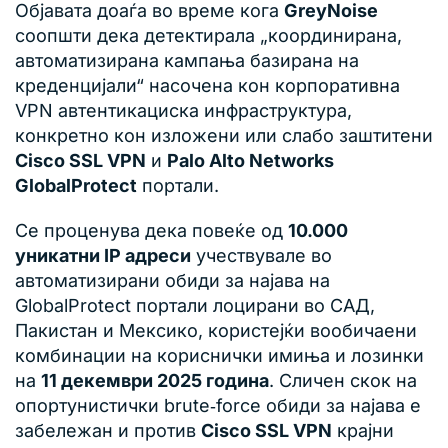
Објавата доаѓа во време кога
GreyNoise
соопшти дека детектирала „координирана,
автоматизирана кампања базирана на
креденцијали“ насочена кон корпоративна
VPN автентикациска инфраструктура,
конкретно кон изложени или слабо заштитени
Cisco SSL VPN
и
Palo Alto Networks
GlobalProtect
портали.
Се проценува дека повеќе од
10.000
уникатни IP адреси
учествувале во
автоматизирани обиди за најава на
GlobalProtect портали лоцирани во САД,
Пакистан и Мексико, користејќи вообичаени
комбинации на кориснички имиња и лозинки
на
11 декември 2025 година
. Сличен скок на
опортунистички brute‑force обиди за најава е
забележан и против
Cisco SSL VPN
крајни