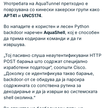
Употребата на AquaTunnel претходно е
поврзувана со кинески хакерски групи како
APT41
и
UNC5174
.
Во нападите е користен и лесен Python
backdoor наречен
AquaShell
, кој е способен
да прима кодирани команди и да ги
извршува.
„Тој пасивно слуша неаутентификувани HTTP
POST барања што содржат специјално
изработени податоци“, соопшти Cisco.
„Доколку се идентификува такво барање,
backdoor‑от се обидува да ја парсира
содржината со сопствена рутина за
декодирање и да ја изврши во системската
shell околина.“