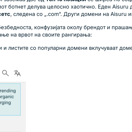
иот ботнет делува целосно хаотично. Еден Aisur
сетс
, следена со „.com“. Други домени на Aisuru
езбедноста, конфузијата околу брендот и прашањ
ање на врвот на своите рангирања:
и и листите со популарни домени вклучуваат доме