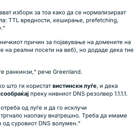
ават избори за тоа како да се нормализираат
ла: TTL вредности, кеширање, prefetching,
.“
ехничкиот причин за појавување на домените на
не на реални посети на веб), но додаде дека тие
е ранкинзи,“ рече Greenland.
ко што ги користат
вистински луѓе
, и дека
 сообраќај
преку нивниот DNS резолвер 1.1.1.1.
отреба од луѓе и да го исклучи
о тргнало наопаку внатрешно. Треба да имаме
н од суровиот DNS волумен.“