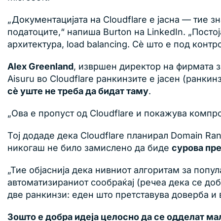
„Документацијата на Cloudflare е јасна — тие 
податоците,“ напиша Burton на LinkedIn. „Посто
архитектура, load balancing. Сè што е под конт
Alex Greenland
, извршен директор на фирмата 
Aisuru во Cloudflare ранкинзите е јасен (ранки
сè уште не треба да бидат таму
.
„Ова е пропуст од Cloudflare и покажува компр
Тој додаде дека Cloudflare планирал Domain Ra
никогаш не било замислено да биде
сурова пре
„Тие објаснија дека нивниот алгоритам за попул
автоматизираниот сообраќај (речеа дека се доб
две ранкинзи: еден што претставува доверба и 
Зошто е добра идеја целосно да се одделат м