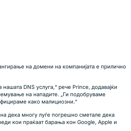
 рангирање на домени на компанијата е прилично
а нашата DNS услуга,“ рече Prince, додавајќи
олемување на нападите. „Ги подобруваме
сифицираме како малициозни.“
кна дека многу луѓе погрешно сметале дека
еди кои праќаат барања кон Google, Apple и