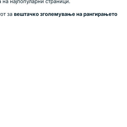
а на најпопуларни страници.
тот за
вештачко зголемување на рангирањето