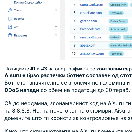
Позициите
#1
и
#3
на овој графикон се
контролни сер
Aisuru е брзо растечки ботнет составен од сто
Ботнетот значително се зголеми по големина и
DDoS напади
со обем на податоци до 30 тераби
Сè до неодамна, злонамерниот код на Aisuru г
на 8.8.8.8. Но, на почетокот на октомври, Aisu
домените што ги користи за контролирање на з
Како што скриншотовите на Aisuru домените ко