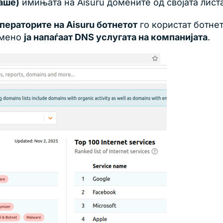
раше)
имињата на Aisuru домените од својата лист
ператорите на Aisuru ботнетот
го користат ботне
емено
ја напаѓаат DNS услугата на компанијата
.