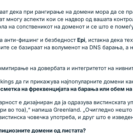
знаат дека при рангирање на домени мора да се пр
јат многу аспекти кои се надвор од вашата контро
рола на сопственикот на доменот и се што е помеѓу
за анти-фишинг и безбедност
Epi
, истакна дека т
нзите се базираат на волуменот на DNS барања, а 
омитирање на довербата и интегритетот на нивнит
nkings да ги прикажува најпопуларните домени ка
сметка на фреквенцијата на барања или обем на
арност е дизајниран да ја одразува вистинската уп
ри во тоа),“ напиша Greenland. „Очигледно нешт
вистинска човечка употреба, и друг што е изведе
алициозните домени од листата?