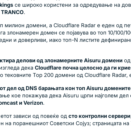
kings
се широко користени за одредување на дове
о
TRANCO
.
 милион домени, а Cloudflare Radar е еден од п
а злонамерен домен се појавува во топ 10/100/10
збедни и доверливи, иако топ-N листите дефинира
дактира делови од злонамерните Aisuru домени
од 
 изгледа дека
Cloudflare почна целосно да ги кри
о тековните Top 200 домени од Cloudflare Radar, 
от дел од DNS барањата кон топ Aisuru доменит
ање кое покажува дека Aisuru црпи најголем дел 
omcast и Verizon
.
нетот зависи од повеќе од
сто контролни сервери
ен на поранешниот Советски Сојуз; страницата на