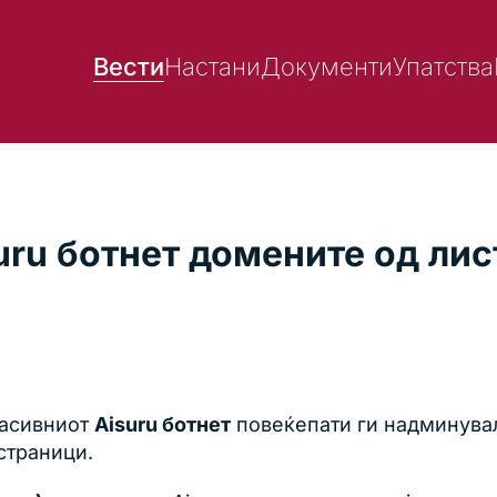
Вести
Настани
Документи
Упатства
suru ботнет домените од ли
масивниот
Aisuru ботнет
повеќепати ги надминув
-страници.