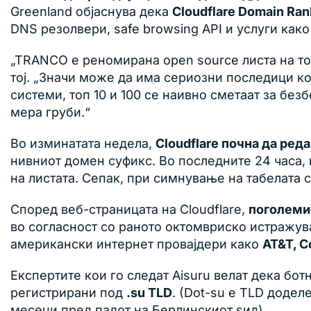
Greenland објаснува дека
Cloudflare Domain Ran
DNS резолвери, safe browsing API и услуги как
„TRANCO е реномирана open source листа на топ
тој. „Значи може да има сериозни последици ког
системи, топ 10 и 100 се наивно сметаат за бе
мера груби.“
Во изминатата недела,
Cloudflare почна да ре
нивниот домен суфикс. Во последните 24 часа,
на листата. Сепак, при симнување на табелата с
Според веб-страницата на Cloudflare,
поголеми
во согласност со раното октомвриско истражув
американски интернет провајдери како
AT&T, C
Експертите кои го следат Aisuru велат дека бот
регистрирани под
.su TLD
. (Dot-su е TLD додел
месеци пред падот на Берлинскиот ѕид).