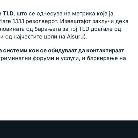
е TLD
, што се однесува на метрика која ја
e 1.1.1.1 резолверот. Извештајот заклучи дека
ловината од барањата за тој TLD доаѓале од
 од најчестите цели на Aisuru).
а системи кои се обидуваат да контактираат
р криминални форуми и услуги, и блокирање на