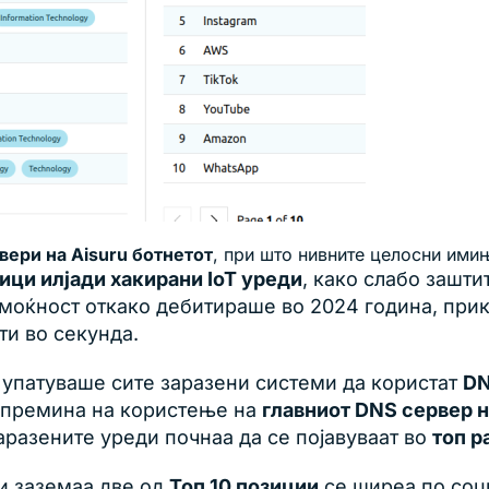
вери на Aisuru ботнетот
, при што нивните целосни ими
тици илјади хакирани IoT уреди
, како слабо зашт
 моќност откако дебитираше во 2024 година, при
ти во секунда.
и упатуваше сите заразени системи да користат
DN
ru премина на користење на
главниот DNS сервер на 
аразените уреди почнаа да се појавуваат во
топ р
и заземаа две од
Топ 10 позиции
се ширеа по соц