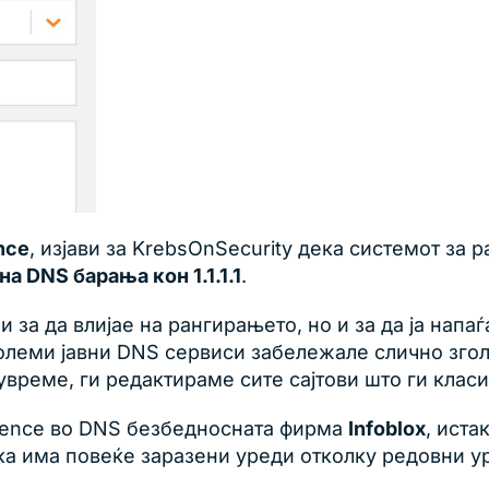
nce
, изјави за KrebsOnSecurity дека системот за
а DNS барања кон 1.1.1.1
.
за да влијае на рангирањето, но и за да ја напаѓ
 големи јавни DNS сервиси забележале слично зг
увреме, ги редактираме сите сајтови што ги кла
lligence во DNS безбедносната фирма
Infoblox
, иста
ка има повеќе заразени уреди отколку редовни ур