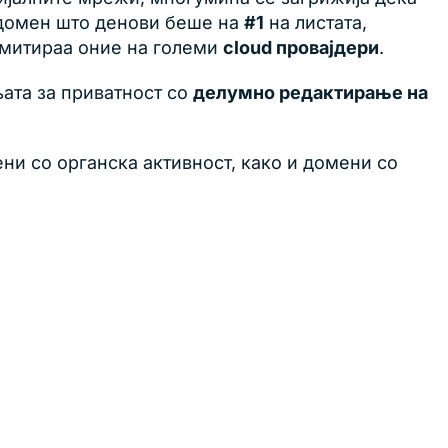
u домен што денови беше на
#1
на листата,
 имитираа оние на големи
cloud провајдери
.
ата за приватност со
делумно редактирање на
ни со органска активност, како и домени со