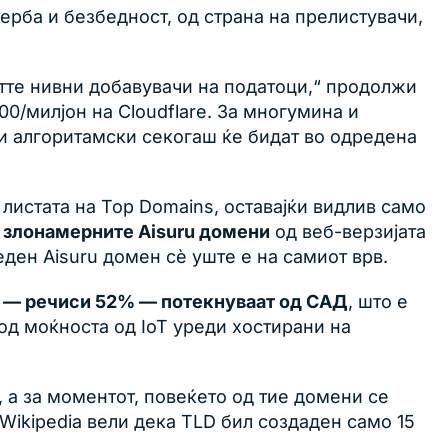
рба и безбедност, од страна на прелистувачи,
етте нивни добавувачи на податоци,“ продолжи
00/милјон на Cloudflare. За многумина и
ни алгоритамски секогаш ќе бидат во одредена
листата на Top Domains, оставајќи видлив само
е злонамерните Aisuru домени
од веб-верзијата
еден Aisuru домен сè уште е на самиот врв.
е — речиси 52% — потекнуваат од САД
, што е
од моќноста од IoT уреди хостирани на
, а за моментот, повеќето од тие домени се
 Wikipedia вели дека TLD бил создаден само 15