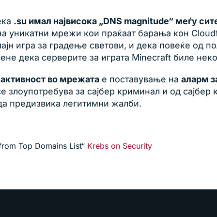
ека
.su имал највисока „DNS magnitude“ меѓу сит
 уникатни мрежи кои праќаат барања кон Cloudflar
ајн игра за градење светови, и дека повеќе од по
не дека серверите за играта Minecraft биле некои
u активност во мрежата
е поставување на
аларм з
 се злоупотребува за сајбер криминал и од сајбе
 да предизвика легитимни жалби.
 from Top Domains List“
Krebs on Security