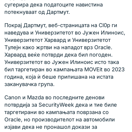
сугерира дека податоците навистина
потекнуваат од Дартмут.
Покрај Дартмут, веб-страницата на Cl0p ги
наведува и Универзитетот во Јужен Илиноис,
Универзитетот Харвард и Универзитетот
Тулејн како жртви на нападот врз Oracle.
Харвард веќе потврди дека бил погоден.
Универзитетот во Јужен Илиноис исто така
бил таргетиран во кампањата MOVEit во 2023
година, која ѝ беше припишана на истата
заканувачка група.
Canon и Mazda во последните денови
потврдија за SecurityWeek дека и тие биле
таргетирани во кампањата поврзана со
Oracle, но производителот на автомобили
изјави дека не пронашол докази за