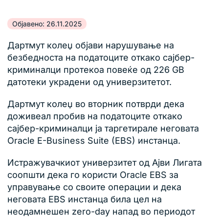
Објавено: 26.11.2025
Дартмут колеџ објави нарушување на
безбедноста на податоците откако сајбер-
криминалци протекоа повеќе од 226 GB
датотеки украдени од универзитетот.
Дартмут колеџ во вторник потврди дека
доживеал пробив на податоците откако
сајбер-криминалци ја таргетирале неговата
Oracle E-Business Suite (EBS) инстанца.
Истражувачкиот универзитет од Ајви Лигата
соопшти дека го користи Oracle EBS за
управување со своите операции и дека
неговата EBS инстанца била цел на
неодамнешен zero-day напад во периодот