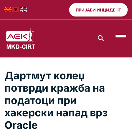
ПРИЈАВИ ИНЦИДЕНТ
Дартмут колеџ
потврди кражба на
податоци при
хакерски напад врз
Oracle