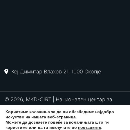
Кеј Димитар Влахов 21, 1000 Скопје
© 2026, MKD-CIRT | Национален центар за
одговор на компјутерски инциденти
Користиме колачиња за да ви обезбедиме најдобро
PGP
RFC2350
Политика за привантост
искуство на нашата веб-страница.
потпис
Можете да дознаете повеќе за колачињата што ги
користиме или да ги исклучите во
поставките
.