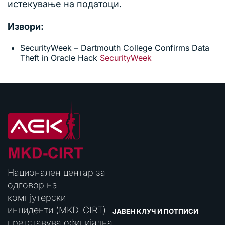
истекување на податоци.
Извори:
SecurityWeek – Dartmouth College Confirms Data
Theft in Oracle Hack
SecurityWeek
Национален центар за
одговор на
компјутерски
инциденти (MKD-CIRT)
ЈАВЕН КЛУЧ И ПОТПИСИ
претставува официјална