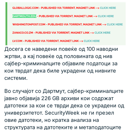
Досега се наведени повеќе од 100 наводни
жртви, а кај повеќе од половината од нив
сајбер-криминалците објавиле податоци за
кои тврдат дека биле украдени од нивните
системи.
Во случајот со Дартмут, сајбер-криминалците
јавно објавија 226 GB архиви кои содржат
датотеки за кои се тврди дека се украдени од
универзитетот. SecurityWeek не ги презел
овие датотеки, но кратка анализа на
структурата на датотеките и метаподатоците