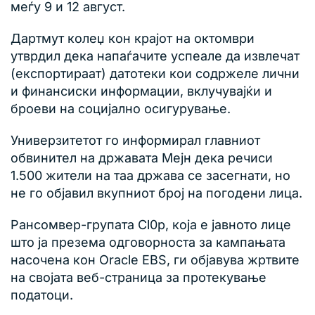
меѓу 9 и 12 август.
Дартмут колеџ кон крајот на октомври
утврдил дека напаѓачите успеале да извлечат
(експортираат) датотеки кои содржеле лични
и финансиски информации, вклучувајќи и
броеви на социјално осигурување.
Универзитетот го информирал главниот
обвинител на државата Мејн дека речиси
1.500 жители на таа држава се засегнати, но
не го објавил вкупниот број на погодени лица.
Рансомвер-групата Cl0p, која е јавното лице
што ја презема одговорноста за кампањата
насочена кон Oracle EBS, ги објавува жртвите
на својата веб-страница за протекување
податоци.