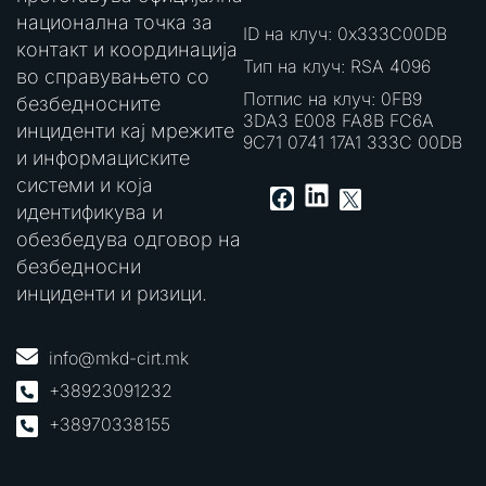
национална точка за
ID на клуч: 0x333C00DB
контакт и координација
Тип на клуч: RSA 4096
во справувањето со
Потпис на клуч: 0FB9
безбедносните
3DA3 E008 FA8B FC6A
инциденти кај мрежите
9C71 0741 17A1 333C 00DB
и информациските
системи и која
LinkedIn
Facebook
X
идентификува и
обезбедува одговор на
безбедносни
инциденти и ризици.
info@mkd-cirt.mk
+38923091232
+38970338155