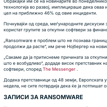
Обраќајќи им се на новинарите во понеделникот
технологија во развој, имплицираше дека оваа 
цел на приближно 46% од овие инциденти.
Почнувајќи од среда, меѓународните дискусии з
користат групите за откупни софтвери за фина
„Ransomware е проблем што не познава граници
продолжи да расте“, им рече Нојбергер на нови
„Сакаме да ја притиснеме причината за откупни
што е возбудливо“, додаде висок претставник н
софтвери, според
The ​​Messenger
.
Додека претставници од 48 земји, Европската у
недела, не сите потврдија дека ќе ја потпишат 
ЗАПИСИ ЗА RANSOMWARE