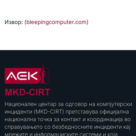
Извор:
(bleepingcomputer.com)
Национален центар за одговор на компјутерски
инциденти (MKD-CIRT) претставува официјална
национална точка за контакт и координација во
справувањето со безбедносните инциденти кај
мрежите и информациските системи и која