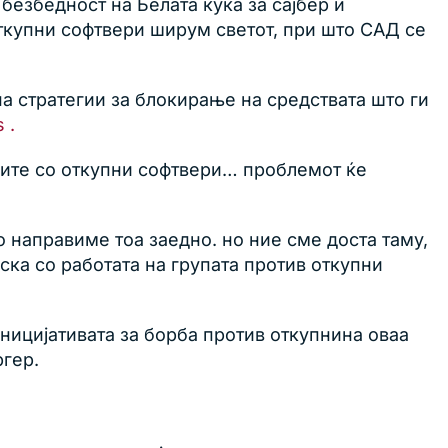
безбедност на Белата куќа за сајбер и
откупни софтвери ширум светот, при што САД се
на стратегии за блокирање на средствата што ги
 .
ците со откупни софтвери… проблемот ќе
о направиме тоа заедно. но ние сме доста таму,
ска со работата на групата против откупни
иницијативата за борба против откупнина оваа
ргер.