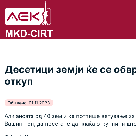
Десетици земји ќе се обвр
откуп
Објавено: 01.11.2023
Алијансата од 40 земји ќе потпише ветување за
Вашингтон, да престане да плаќа откупнини што