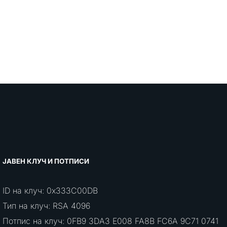
ЈАВЕН КЛУЧ И ПОТПИСИ
ID на клуч: 0x333C00DB
Тип на клуч: RSA 4096
Потпис на клуч: 0FB9 3DA3 E008 FA8B FC6A 9C71 0741