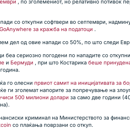
тември
, по зголемениот, но релативно потивок пе
апади со откупни софтвери во септември, надмин
a GoAnywhere за кражба на податоци
.
м дел од овие напади со 50%, по што следи Евро
ди беа сериозно погодени по нападите со откупн
ле
и
Бермуди
, при што Костарика
беше принудена
 година.
уќа го олесни
првиот самит на иницијативата за б
а ќе ги зголемат напорите за попречување на злоу
ечиси 500 милиони долари
за само две години (4
на).
нансиски криминал на Министерството за финанс
tcoin
со плаќања поврзани со откуп.