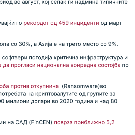
риод во август, кој сепак ги надмина типичните
увајќи го
рекордот од 459 инциденти
од март
па со 30%, а Азија е на трето место со 9%.
и софтвери погодија критична инфраструктура и
 да прогласи национална вонредна состојба
по
орба против откупнина
(Ransomware)во
потребата на криптовалутите од групите за
00 милиони долари во 2020 година и над 80
ии на САД (FinCEN)
поврза приближно 5,2