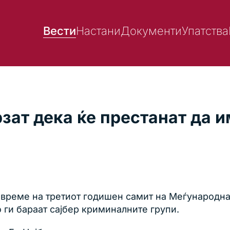
Вести
Настани
Документи
Упатства
зат дека ќе престанат да и
 време на третиот годишен самит на Меѓународна
 ги бараат сајбер криминалните групи.