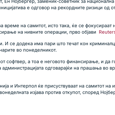
, Ен Нојбергер, заменик-советник за национална 
иницијатива е одговор на рекордните ризици од 
а време на самитот, исто така, ќе се фокусираат 
нсирање на нивните операции, прво објави
Reuters
. И се додека има пари што течат кон криминал
нарите во понеделникот.
от софтвер, а тоа е неговото финансирање, и да г
а администрацијата одговарајќи на прашања во вр
нија и Интерпол ќе присуствуваат на самитот на 
овонеделната изјава против откупот, според Нојбе