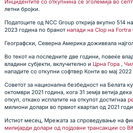
Инцидентите со откупнина се зголемија во сеп
летни бројки.
Податоците од NCC Group открија вкупно 514 н
2023 година по бранот
напади на Clop на Fortr
Географски, Северна Америка доживеала најголе
Во текот на последните две години, повеќе вла
владини субјекти, вклучително и
Црна Гора
,
Чи
нападите со откупни софтвер Конти во мај 2022
Советот за национална безбедност на Белата к
октомври 2021 година, кога 31 земја ветија дек
откуп, откако исплатите на откупот достигнаа
р
милиони долари во првиот квартал од 2021 годи
Истиот месец, Мрежата за спроведување на фи
милијарди долари од појдовни трансакции со Bi