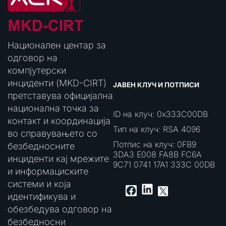
Национален центар за
одговор на
компјутерски
инциденти (MKD-CIRT)
ЈАВЕН КЛУЧ И ПОТПИСИ
претставува официјална
национална точка за
ID на клуч: 0x333C00DB
контакт и координација
Тип на клуч: RSA 4096
во справувањето со
Потпис на клуч: 0FB9
безбедносните
3DA3 E008 FA8B FC6A
инциденти кај мрежите
9C71 0741 17A1 333C 00DB
и информациските
системи и која
LinkedIn
Facebook
X
идентификува и
обезбедува одговор на
безбедносни