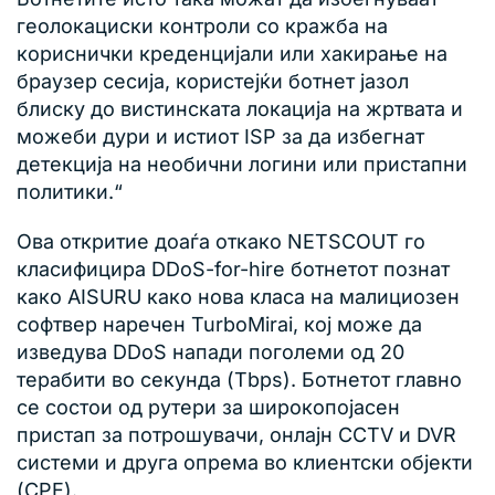
геолокациски контроли со кражба на
кориснички креденцијали или хакирање на
браузер сесија, користејќи ботнет јазол
блиску до вистинската локација на жртвата и
можеби дури и истиот ISP за да избегнат
детекција на необични логини или пристапни
политики.“
Ова откритие доаѓа откако NETSCOUT го
класифицира DDoS-for-hire ботнетот познат
како AISURU како нова класа на малициозен
софтвер наречен TurboMirai, кој може да
изведува DDoS напади поголеми од 20
терабити во секунда (Tbps). Ботнетот главно
се состои од рутери за широкопојасен
пристап за потрошувачи, онлајн CCTV и DVR
системи и друга опрема во клиентски објекти
(CPE).