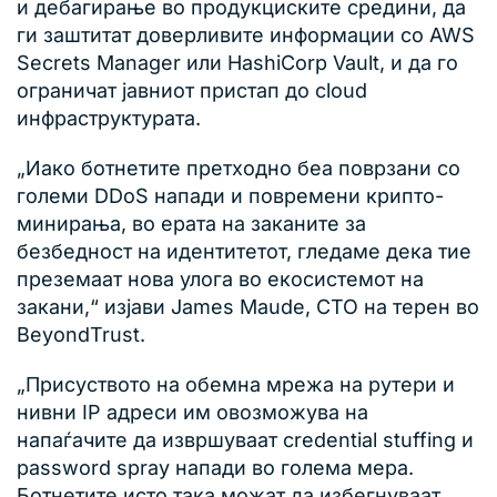
и дебагирање во продукциските средини, да
ги заштитат доверливите информации со AWS
Secrets Manager или HashiCorp Vault, и да го
ограничат јавниот пристап до cloud
инфраструктурата.
„Иако ботнетите претходно беа поврзани со
големи DDoS напади и повремени крипто-
минирања, во ерата на заканите за
безбедност на идентитетот, гледаме дека тие
преземаат нова улога во екосистемот на
закани,“ изјави James Maude, CTO на терен во
BeyondTrust.
„Присуството на обемна мрежа на рутери и
нивни IP адреси им овозможува на
напаѓачите да извршуваат credential stuffing и
password spray напади во голема мера.
Ботнетите исто така можат да избегнуваат