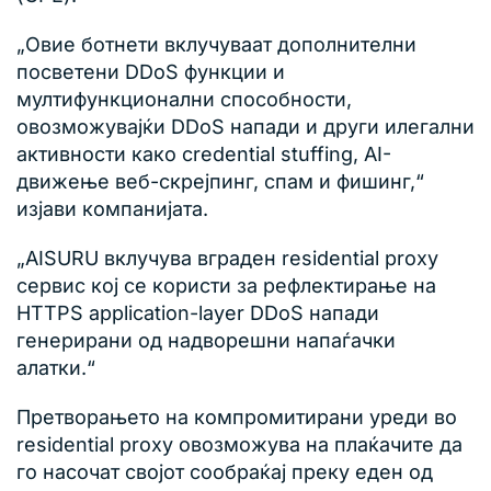
„Овие ботнети вклучуваат дополнителни
посветени DDoS функции и
мултифункционални способности,
овозможувајќи DDoS напади и други илегални
активности како credential stuffing, AI-
движење веб-скрејпинг, спам и фишинг,“
изјави компанијата.
„AISURU вклучува вграден residential proxy
сервис кој се користи за рефлектирање на
HTTPS application-layer DDoS напади
генерирани од надворешни напаѓачки
алатки.“
Претворањето на компромитирани уреди во
residential proxy овозможува на плаќачите да
го насочат својот сообраќај преку еден од