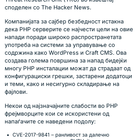
споделен со The Hacker News.
Компанијата за сајбер безбедност истакна
дека PHP серверите се најчести цели на овие
напади поради широко распространетата
употреба на системи за управување со
содржина како WordPress и Craft CMS. Ова
создава голема површина за напад бидејќи
многу PHP инсталации можат да страдаат од
конфигурациски грешки, застарени додатоци
и теми, како и несигурно складирање на
фајлови.
Некои од најзначајните слабости во PHP
фрејмворците кои се искористени од
напаѓачите се наведени подолу:
CVE-2017-9841 – ранливост за далечно