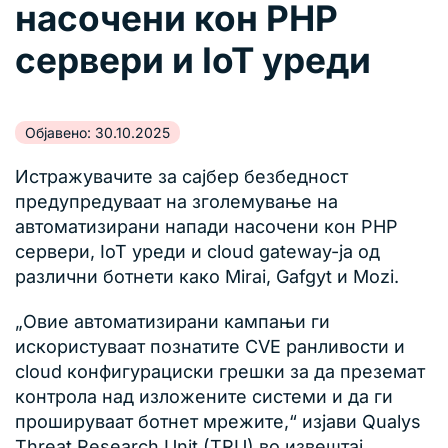
насочени кон PHP
сервери и IoT уреди
Објавено: 30.10.2025
Истражувачите за сајбер безбедност
предупредуваат на зголемување на
автоматизирани напади насочени кон PHP
сервери, IoT уреди и cloud gateway-ја од
различни ботнети како Mirai, Gafgyt и Mozi.
„Овие автоматизирани кампањи ги
искористуваат познатите CVE ранливости и
cloud конфигурациски грешки за да преземат
контрола над изложените системи и да ги
прошируваат ботнет мрежите,“ изјави Qualys
Threat Research Unit (TRU) во извештај