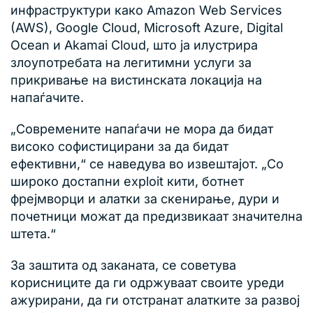
инфраструктури како Amazon Web Services
(AWS), Google Cloud, Microsoft Azure, Digital
Ocean и Akamai Cloud, што ја илустрира
злоупотребата на легитимни услуги за
прикривање на вистинската локација на
напаѓачите.
„Современите напаѓачи не мора да бидат
високо софистицирани за да бидат
ефективни,“ се наведува во извештајот. „Со
широко достапни exploit кити, ботнет
фрејмворци и алатки за скенирање, дури и
почетници можат да предизвикаат значителна
штета.“
За заштита од заканата, се советува
корисниците да ги одржуваат своите уреди
ажурирани, да ги отстранат алатките за развој