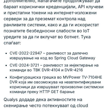
Дополнително, напаѓачите продолжуваат да
бараат кориснички креденцијали, API клучеви
и пристапни токени на интернет-изложени
сервери за да преземат контрола над
ранливите системи, како и да ги искористат
познатите безбедносни слабости во IoT
уредите за да ги вклучат во ботнет. Тука
спаѓаат:
CVE-2022-22947 – ранливост за далечно
извршување на код во Spring Cloud Gateway
CVE-2024-3721 – ранливост за инјектирање на
команди во TBK DVR-4104 и DVR-4216
Конфигурациска грешка во MVPower TV-7104HE
DVR која им овозможува на неавтентификувани
корисници да извршуваат произволни системски
команди преку HTTP GET барање
Qualys додаде дека активностите на
скенирање често потекнуваат од cloud