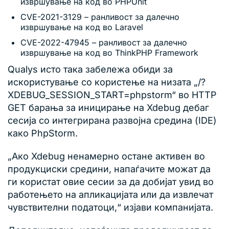
извршување на код во PHPUnit
CVE-2021-3129 – ранливост за далечно
извршување на код во Laravel
CVE-2022-47945 – ранливост за далечно
извршување на код во ThinkPHP Framework
Qualys исто така забележа обиди за
искористување со користење на низата „/?
XDEBUG_SESSION_START=phpstorm“ во HTTP
GET барања за иницирање на Xdebug дебаг
сесија со интегрирана развојна средина (IDE)
како PhpStorm.
„Ако Xdebug ненамерно остане активен во
продукциски средини, напаѓачите можат да
ги користат овие сесии за да добијат увид во
работењето на апликацијата или да извлечат
чувствителни податоци,“ изјави компанијата.