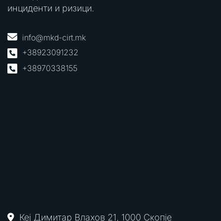
инциденти и ризици.
info@mkd-cirt.mk
+38923091232
+38970338155
Кеј Димитар Влахов 21, 1000 Скопје