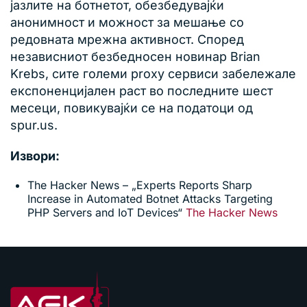
јазлите на ботнетот, обезбедувајќи
анонимност и можност за мешање со
редовната мрежна активност. Според
независниот безбедносен новинар Brian
Krebs, сите големи proxy сервиси забележале
експоненцијален раст во последните шест
месеци, повикувајќи се на податоци од
spur.us.
Извори:
The Hacker News – „Experts Reports Sharp
Increase in Automated Botnet Attacks Targeting
PHP Servers and IoT Devices“
The Hacker News