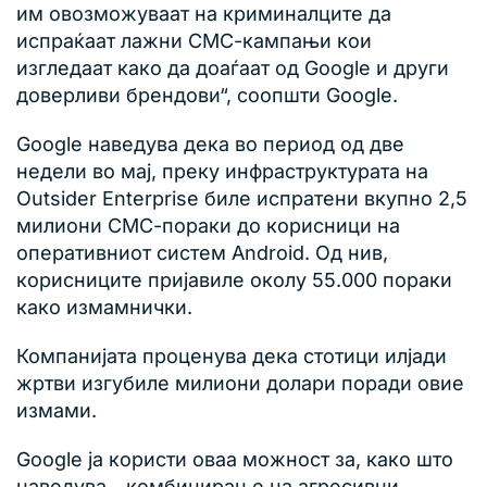
им овозможуваат на криминалците да
испраќаат лажни СМС-кампањи кои
изгледаат како да доаѓаат од Google и други
доверливи брендови“, соопшти Google.
Google наведува дека во период од две
недели во мај, преку инфраструктурата на
Outsider Enterprise биле испратени вкупно 2,5
милиони СМС-пораки до корисници на
оперативниот систем Android. Од нив,
корисниците пријавиле околу 55.000 пораки
како измамнички.
Компанијата проценува дека стотици илјади
жртви изгубиле милиони долари поради овие
измами.
Google ја користи оваа можност за, како што
наведува, „комбинирање на агресивни