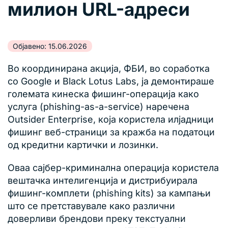
милион URL-адреси
Објавено: 15.06.2026
Во координирана акција, ФБИ, во соработка
со Google и Black Lotus Labs, ја демонтираше
големата кинеска фишинг-операција како
услуга (phishing-as-a-service) наречена
Outsider Enterprise, која користела илјадници
фишинг веб-страници за кражба на податоци
од кредитни картички и лозинки.
Оваа сајбер-криминална операција користела
вештачка интелигенција и дистрибуирала
фишинг-комплети (phishing kits) за кампањи
што се претставувале како различни
доверливи брендови преку текстуални