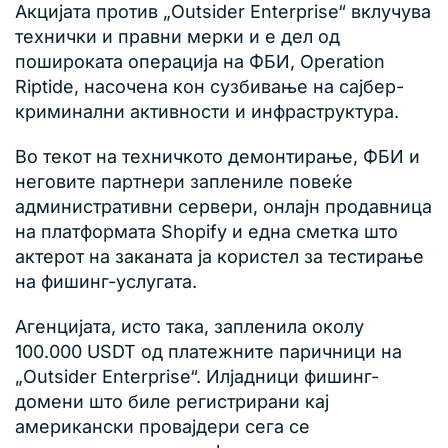
Акцијата против „Outsider Enterprise“ вклучува
технички и правни мерки и е дел од
пошироката операција на ФБИ, Operation
Riptide, насочена кон сузбивање на сајбер-
криминални активности и инфраструктура.
Во текот на техничкото демонтирање, ФБИ и
неговите партнери заплениле повеќе
административни сервери, онлајн продавница
на платформата Shopify и една сметка што
актерот на заканата ја користел за тестирање
на фишинг-услугата.
Агенцијата, исто така, запленила околу
100.000 USDT од платежните паричници на
„Outsider Enterprise“. Илјадници фишинг-
домени што биле регистрирани кај
американски провајдери сега се