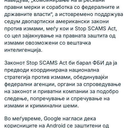
правни мерки и соработка со федералните и
државните власти“, а истовремено поддржува
седум двопартиски американски закони
против измами, меѓу кои и Stop SCAMS Act,
со цел зајакнување на правната заштита од
измами овозможени со вештачка
интелигенција.
Законот Stop SCAMS Act би барал ФБИ да ја
предводи координирана национална
стратегија против измами, обединувајќи
федерални агенции, органи за спроведување
на законот и приватни компании за подобро
следење, попречување и спречување на
измами и криминални шеми.
Во меѓувреме, Google нагласи дека
корисниците на Android се заштитени од