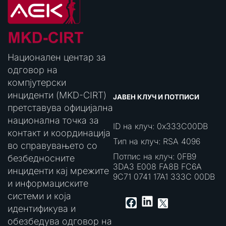
Национален центар за
одговор на
компјутерски
инциденти (MKD-CIRT)
ЈАВЕН КЛУЧ И ПОТПИСИ
претставува официјална
национална точка за
ID на клуч: 0x333C00DB
контакт и координација
Тип на клуч: RSA 4096
во справувањето со
Потпис на клуч: 0FB9
безбедносните
3DA3 E008 FA8B FC6A
инциденти кај мрежите
9C71 0741 17A1 333C 00DB
и информациските
системи и која
LinkedIn
Facebook
X
идентификува и
обезбедува одговор на