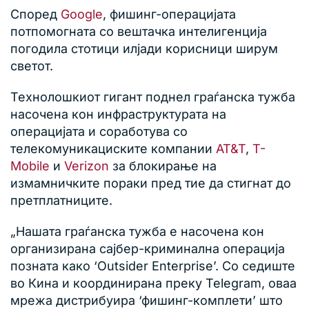
Според
Google
, фишинг-операцијата
потпомогната со вештачка интелигенција
погодила стотици илјади корисници ширум
светот.
Технолошкиот гигант поднел граѓанска тужба
насочена кон инфраструктурата на
операцијата и соработува со
телекомуникациските компании
AT&T
,
T-
Mobile
и
Verizon
за блокирање на
измамничките пораки пред тие да стигнат до
претплатниците.
„Нашата граѓанска тужба е насочена кон
организирана сајбер-криминална операција
позната како ‘Outsider Enterprise’. Со седиште
во Кина и координирана преку Telegram, оваа
мрежа дистрибуира ‘фишинг-комплети’ што