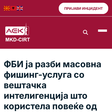
ПРИЈАВИ ИНЦИДЕНТ
ФБИ ја разби масовна
фишинг-услуга со
вештачка
интелигенција што
користела повеќе од