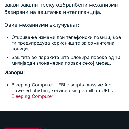
вакви закани преку одбранбени механизми
базирани на вештачка интелигенција.
Овие механизми вклучуваат:
Откривање измами при телефонски повици, кое
ги предупредува корисниците за сомнителни
повици.
Заштита во пораките што блокира повеќе од 10
милијарди злонамерни пораки секој месец.
Извори:
Bleeping Computer – FBI disrupts massive AI-
powered phishing service using a million URLs
Bleeping Computer