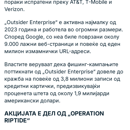
пораки испратени преку AT&T, T-Mobile и
Verizon.
„Outsider Enterprise“ е активна најмалку од
2023 година и работела во огромни размери.
Според Google, со неа биле поврзани околу
9.000 лажни веб-страници и повеќе од еден
милион измамнички URL-адреси.
Властите веруваат дека фишинг-кампањите
поттикнати од „Outsider Enterprise“ довеле до
кражба на повеќе од 3,8 милиони записи од
кредитни картички, предизвикувајќи
проценета штета од околу 1,9 милијарди
американски долари.
АКЦИЈАТА Е ДЕЛ ОД „OPERATION
RIPTIDE“