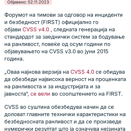
Објавено: 02.11.2023
Форумот на тимови за одговор на инциденти
и безбедност (FIRST) официјално го
објави
CVSS v4.0
, следната генерација на
стандардот за заеднички систем за бодување
на ранливост, повеќе од осум години по
објавувањето на CVSS v3.0 во јуни 2015
година.
„Оваа најнова верзија на
CVSS 4.0
се обидува
да обезбеди највисока верност на проценката
на ранливоста и за индустријата и за
јавноста“,
се вели
во соопштението на FIRST.
CVSS во суштина обезбедува начин да се
доловат главните технички карактеристики на
безбедносната ранливост и да се произведе
нумерички резултат што ја означува нејзината