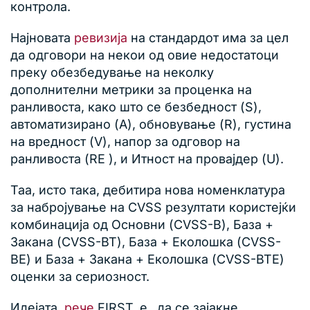
контрола.
Најновата
ревизија
на стандардот има за цел
да одговори на некои од овие недостатоци
преку обезбедување на неколку
дополнителни метрики за проценка на
ранливоста, како што се безбедност (S),
автоматизирано (A), обновување (R), густина
на вредност (V), напор за одговор на
ранливоста (RE ), и Итност на провајдер (U).
Таа, исто така, дебитира нова номенклатура
за набројување на CVSS резултати користејќи
комбинација од Основни (CVSS-B), База +
Закана (CVSS-BT), База + Еколошка (CVSS-
BE) и База + Закана + Еколошка (CVSS-BTE)
оценки за сериозност.
Идејата,
рече
FIRST, е „да се зајакне