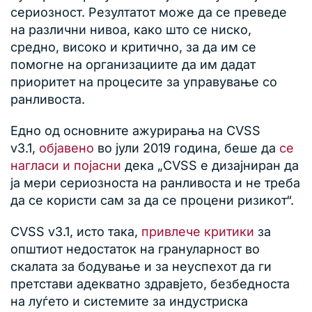
сериозност. Резултатот може да се преведе
на различни нивоа, како што се ниско,
средно, високо и критично, за да им се
помогне на организациите да им дадат
приоритет на процесите за управување со
ранливоста.
Едно од основните ажурирања на CVSS
v3.1,
објавено
во јули 2019 година, беше да
се
нагласи и појасни
дека „CVSS е дизајниран да
ја мери сериозноста на ранливоста и не треба
да се користи сам за да се процени ризикот“.
CVSS v3.1, исто така,
привлече критики
за
општиот недостаток на грануларност во
скалата за бодување и за неуспехот да ги
претстави адекватно здравјето, безбедноста
на луѓето и системите за индустриска