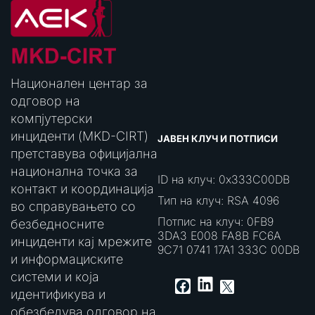
Национален центар за
одговор на
компјутерски
инциденти (MKD-CIRT)
ЈАВЕН КЛУЧ И ПОТПИСИ
претставува официјална
национална точка за
ID на клуч: 0x333C00DB
контакт и координација
Тип на клуч: RSA 4096
во справувањето со
Потпис на клуч: 0FB9
безбедносните
3DA3 E008 FA8B FC6A
инциденти кај мрежите
9C71 0741 17A1 333C 00DB
и информациските
системи и која
LinkedIn
Facebook
X
идентификува и
обезбедува одговор на