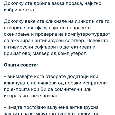
Доколку сте добиле ваква порака, најитно
избришете ја.
Доколку веќе сте кликнале на линкот и сте го
отвориле овој фајл, најитно направете
скенирање и проверка на компјутерот/уредот
со ажуриран антивирусен софтвер. Повеќето
антивирусни софтвери го детектираат и
бришат овој малвер од компјутерот.
Општи совети:
– внимавајте кога отворате додатоци или
кликнувате на линкови од пораки испратени
по е-пошта кои Ви се сомнителни или
испраќачот не е познат
– имајте постојано вклучена антивирусна
заштита на компјутерот/уредот преку кој