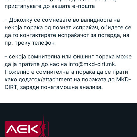
пристапувате до вашата е-пошта
– Доколку се сомневате во валидноста на
некоја порака од познат испраќач, обидете се
да го контактирате испраќачот за потврда, на
пр. преку телефон
– секоја сомнителна или фишинг порака може
да ја пратите до нас на info@mkd-cirt.mk.
Пожелно е сомнителната порака да се прати
како додаток/attachment на пораката до MKD-
CIRT, заради понатамошна анализа.