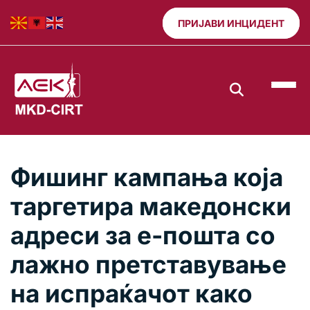
ПРИЈАВИ ИНЦИДЕНТ
Фишинг кампања која
таргетира македонски
адреси за е-пошта со
лажно претставување
на испраќачот како