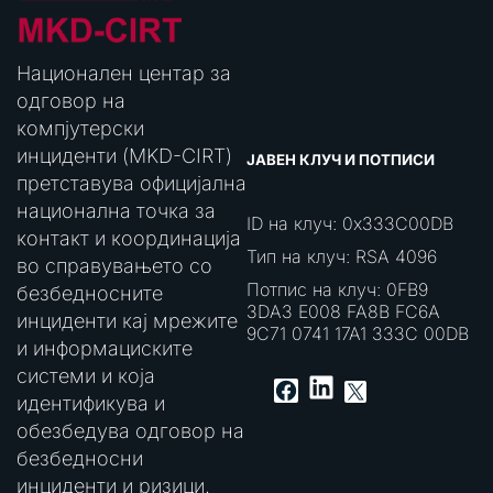
Национален центар за
одговор на
компјутерски
инциденти (MKD-CIRT)
ЈАВЕН КЛУЧ И ПОТПИСИ
претставува официјална
национална точка за
ID на клуч: 0x333C00DB
контакт и координација
Тип на клуч: RSA 4096
во справувањето со
Потпис на клуч: 0FB9
безбедносните
3DA3 E008 FA8B FC6A
инциденти кај мрежите
9C71 0741 17A1 333C 00DB
и информациските
системи и која
LinkedIn
Facebook
X
идентификува и
обезбедува одговор на
безбедносни
инциденти и ризици.