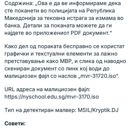
Содржина: „Ова е да ве информираме дека
сте поканети во полицијата на Република
Македонија за тековна истрага за измама во
банка. Детали за поканата можете да ги
најдете во приложениот PDF документ.“
Како дел од пораката бесправно се користат
графички и текстуални елементи за лажно
претставување како МВР, и слика од наводно
скениран документ со линк кој води до
малициозен фајл со наслов „mvr-31720.iso“.
URL адреса на малициозен фајл:
https://nyschool.edu.sg/mvr-3170.iso
Тип на детектиран малвер: MSIL/Kryptik.DJ
Совети: