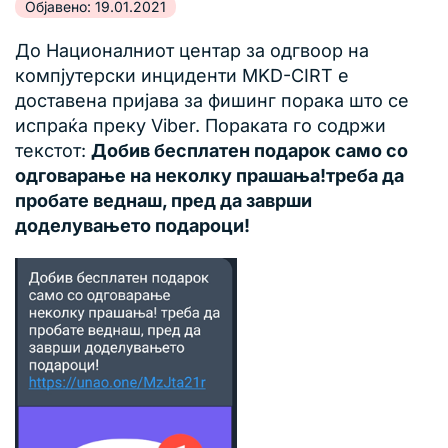
Објавено: 19.01.2021
До Националниот центар за одгвоор на
компјутерски инциденти MKD-CIRT е
доставена пријава за фишинг порака што се
испраќа преку Viber. Пораката го содржи
текстот:
Добив бесплатен подарок само со
одговарање на неколку прашања!треба да
пробате веднаш, пред да заврши
доделувањето подароци!