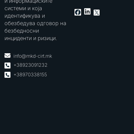
и информациските
системи и која
LinkedIn
Facebook
X
идентификува и
обезбедува одговор на
безбедносни
инциденти и ризици.
info@mkd-cirt.mk
+38923091232
+38970338155