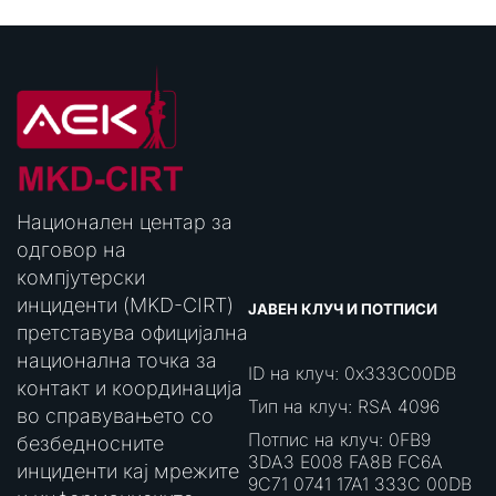
Национален центар за
одговор на
компјутерски
инциденти (MKD-CIRT)
ЈАВЕН КЛУЧ И ПОТПИСИ
претставува официјална
национална точка за
ID на клуч: 0x333C00DB
контакт и координација
Тип на клуч: RSA 4096
во справувањето со
Потпис на клуч: 0FB9
безбедносните
3DA3 E008 FA8B FC6A
инциденти кај мрежите
9C71 0741 17A1 333C 00DB