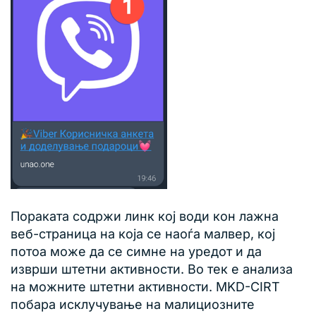
Пораката содржи линк кој води кон лажна
веб-страница на која се наоѓа малвер, кој
потоа може да се симне на уредот и да
изврши штетни активности. Во тек е анализа
на можните штетни активности. MKD-CIRT
побара исклучување на малициозните