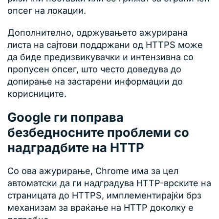
опсег на локации.
Дополнително, одржувањето ажурирана
листа на сајтови поддржани од HTTPS може
да биде предизвикувачки и интензивна со
пропусен опсег, што често доведува до
допирање на застарени информации до
корисниците.
Google ги поправа
безбедносните проблеми со
надградбите на HTTP
Со ова ажурирање, Chrome има за цел
автоматски да ги надградува HTTP-врските на
страницата до HTTPS, имплементирајќи брз
механизам за враќање на HTTP доколку е