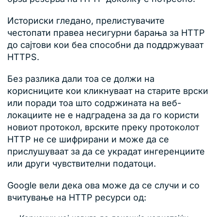
Историски гледано, прелистувачите
честопати правеа несигурни барања за HTTP
до сајтови кои беа способни да поддржуваат
HTTPS.
Без разлика дали тоа се должи на
корисниците кои кликнуваат на старите врски
или поради тоа што содржината на веб-
локациите не е надградена за да го користи
новиот протокол, врските преку протоколот
HTTP не се шифрирани и може да се
прислушуваат за да се украдат ингеренциите
или други чувствителни податоци.
Google вели дека ова може да се случи и со
вчитување на HTTP ресурси од: