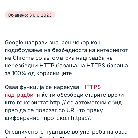
Објавено: 31.10.2023
Google направи значаен чекор кон
подобрување на безбедноста на интернетот
на Chrome со автоматска надградба на
небезбедни HTTP барања на HTTPS барања
за 100% од корисниците.
Оваа функција се нарекува
HTTPS-
надградби
и ќе ги обезбеди старите врски
што го користат http:// со автоматски обид
прво да се поврзат со URL-то преку
шифрираниот протокол https://.
Ограниченото пуштање во употреба на оваа