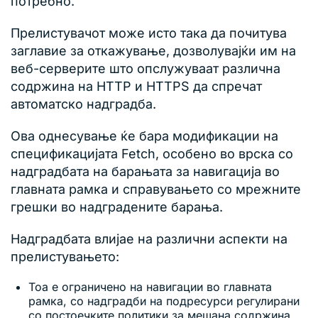
потребно.
Прелистувачот може исто така да почитува
заглавие за откажување, дозволувајќи им на
веб-серверите што опслужуваат различна
содржина на HTTP и HTTPS да спречат
автоматско надградба.
Ова однесување ќе бара модификации на
спецификацијата Fetch, особено во врска со
надградбата на барањата за навигација во
главната рамка и справувањето со мрежните
грешки во надградените барања.
Надградбата влијае на различни аспекти на
прелистувањето:
Тоа е ограничено на навигации во главната
рамка, со надградби на подресурси регулирани
со постоечките политики за мешана содржина.