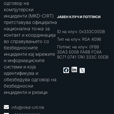
одговор на
компјутерски
инциденти (MKD-CIRT)
ЈАВЕН КЛУЧ И ПОТПИСИ
претставува официјална
национална точка за
ID на клуч: 0x333C00DB
контакт и координација
Тип на клуч: RSA 4096
во справувањето со
Потпис на клуч: 0FB9
безбедносните
3DA3 E008 FA8B FC6A
инциденти кај мрежите
9C71 0741 17A1 333C 00DB
и информациските
системи и која
LinkedIn
Facebook
X
идентификува и
обезбедува одговор на
безбедносни
инциденти и ризици.
info@mkd-cirt.mk