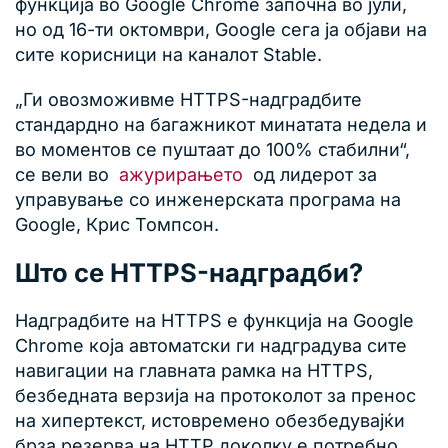
функција во Google Chrome започна во јули,
но од 16-ти октомври, Google сега ја објави на
сите корисници на каналот Stable.
„Ги овозможивме HTTPS-надградбите
стандардно на багажникот минатата недела и
во моментов се пуштаат до 100% стабилни“,
се вели во
ажурирањето
од лидерот за
управување со инженерската програма на
Google, Крис Томпсон.
Што се HTTPS-надградби?
Надградбите на HTTPS е функција на Google
Chrome која автоматски ги надградува сите
навигации на главната рамка на HTTPS,
безбедната верзија на протоколот за пренос
на хипертекст, истовремено обезбедувајќи
брза резерва на HTTP доколку е потребно.