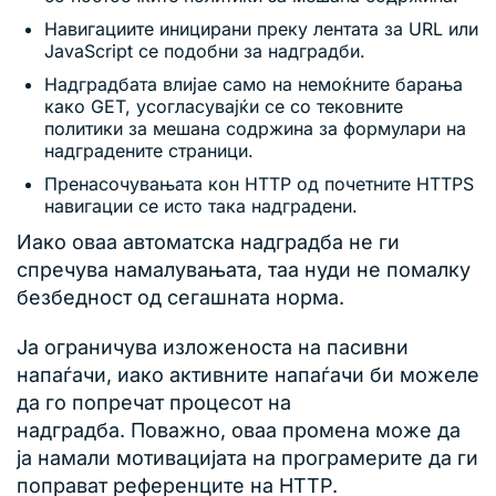
Навигациите иницирани преку лентата за URL или
JavaScript се подобни за надградби.
Надградбата влијае само на немоќните барања
како GET, усогласувајќи се со тековните
политики за мешана содржина за формулари на
надградените страници.
Пренасочувањата кон HTTP од почетните HTTPS
навигации се исто така надградени.
Иако оваа автоматска надградба не ги
спречува намалувањата, таа нуди не помалку
безбедност од сегашната норма.
Ја ограничува изложеноста на пасивни
напаѓачи, иако активните напаѓачи би можеле
да го попречат процесот на
надградба. Поважно, оваа промена може да
ја намали мотивацијата на програмерите да ги
поправат референците на HTTP.