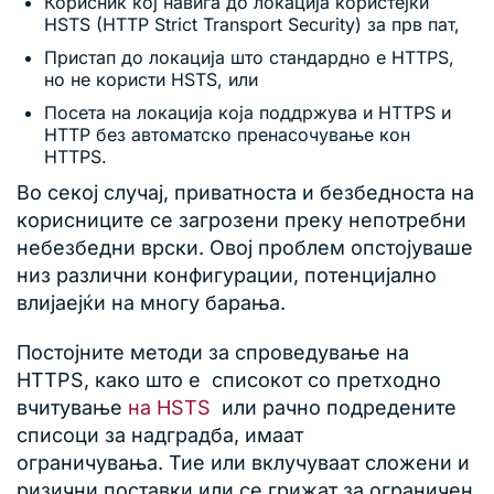
Корисник кој навига до локација користејќи
HSTS (HTTP Strict Transport Security) за прв пат,
Пристап до локација што стандардно е HTTPS,
но не користи HSTS, или
Посета на локација која поддржува и HTTPS и
HTTP без автоматско пренасочување кон
HTTPS.
Во секој случај, приватноста и безбедноста на
корисниците се загрозени преку непотребни
небезбедни врски. Овој проблем опстојуваше
низ различни конфигурации, потенцијално
влијаејќи на многу барања.
Постојните методи за спроведување на
HTTPS, како што е списокот со претходно
вчитување
на HSTS
или рачно подредените
списоци за надградба, имаат
ограничувања. Тие или вклучуваат сложени и
ризични поставки или се грижат за ограничен