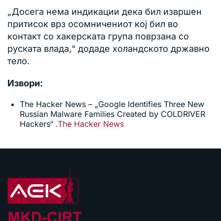
„Досега нема индикации дека бил извршен
притисок врз осомничениот кој бил во
контакт со хакерската група поврзана со
руската влада,“ додаде холандското државно
тело.
Извори:
The Hacker News – „Google Identifies Three New
Russian Malware Families Created by COLDRIVER
Hackers“ .
The Hacker News