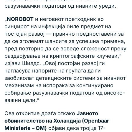
разузнавачки податоци од нивните уреди.
„
NOROBOT
и неговиот претходник во
синџирот на инфекција биле предмет на
постојан развој — првично поедноставени за
да се зголемат шансите за успешна примена,
пред повторно да се воведе сложеност преку
раздвојување на криптографските клучеви,“
изјави Шилдс. „Овој постојан развој ги
нагласува напорите на групата да ги
заобиколат детекциските системи за нивниот
механизам на испорака за континуирано
собирање разузнавачки податоци од високо-
важни цели.“
Ова откритие доаѓа откако
Јавното
обвинителство на Холандија (Openbaar
Ministerie – OM)
објави дека тројца 17-