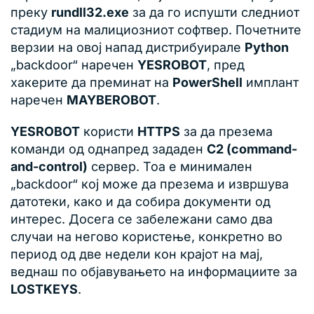
преку
rundll32.exe
за да го испушти следниот
стадиум на малициозниот софтвер. Почетните
верзии на овој напад дистрибуирале
Python
„backdoor“ наречен
YESROBOT
, пред
хакерите да преминат на
PowerShell
имплант
наречен
MAYBEROBOT
.
YESROBOT
користи
HTTPS
за да презема
команди од однапред зададен
C2 (command-
and-control)
сервер. Тоа е минимален
„backdoor“ кој може да презема и извршува
датотеки, како и да собира документи од
интерес. Досега се забележани само два
случаи на негово користење, конкретно во
период од две недели кон крајот на мај,
веднаш по објавувањето на информациите за
LOSTKEYS
.