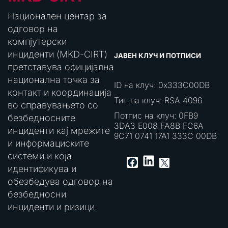
Национален центар за
одговор на
компјутерски
инциденти (MKD-CIRT)
ЈАВЕН КЛУЧ И ПОТПИСИ
претставува официјална
национална точка за
ID на клуч: 0x333C00DB
контакт и координација
Тип на клуч: RSA 4096
во справувањето со
Потпис на клуч: 0FB9
безбедносните
3DA3 E008 FA8B FC6A
инциденти кај мрежите
9C71 0741 17A1 333C 00DB
и информациските
системи и која
LinkedIn
Facebook
X
идентификува и
обезбедува одговор на
безбедносни
инциденти и ризици.