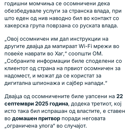
годишни момчиња се осомничени дека
обезбедувале услуги за странска влада, при
што еден од нив наводно бил во контакт со
хакерска група поврзана со руската влада.
„Овој осомничен им дал инструкции на
другите двајца да мапираат Wi-Fi мрежи во
повеќе наврати во Хаг,“ соопшти OM.
„Собраните информации биле споделени со
клиентот од страна на првиот осомничен за
надомест, и можат да се користат за
дигитална шпионажа и сајбер напади.“
Двајца од осомничените биле уапсени на
22
септември 2025 година
, додека третиот, кој
исто така бил испрашан од властите, е ставен
во
домашен притвор
поради неговата
„ограничена улога“ во случајот.