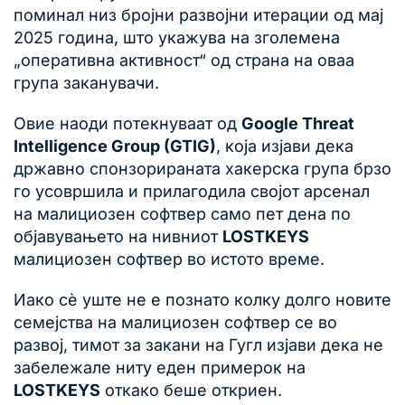
поминал низ бројни развојни итерации од мај
2025 година, што укажува на зголемена
„оперативна активност“ од страна на оваа
група заканувачи.
Овие наоди потекнуваат од
Google Threat
Intelligence Group (GTIG)
, која изјави дека
државно спонзорираната хакерска група брзо
го усовршила и прилагодила својот арсенал
на малициозен софтвер само пет дена по
објавувањето на нивниот
LOSTKEYS
малициозен софтвер во истото време.
Иако сè уште не е познато колку долго новите
семејства на малициозен софтвер се во
развој, тимот за закани на Гугл изјави дека не
забележале ниту еден примерок на
LOSTKEYS
откако беше откриен.