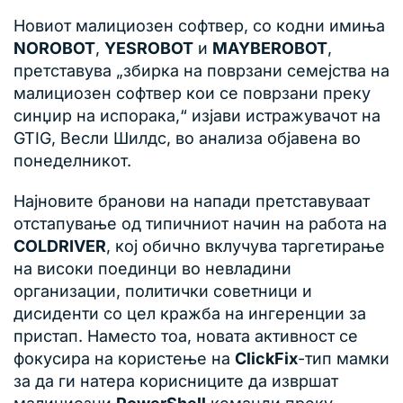
Новиот малициозен софтвер, со кодни имиња
NOROBOT
,
YESROBOT
и
MAYBEROBOT
,
претставува „збирка на поврзани семејства на
малициозен софтвер кои се поврзани преку
синџир на испорака,“ изјави истражувачот на
GTIG, Весли Шилдс, во анализа објавена во
понеделникот.
Најновите бранови на напади претставуваат
отстапување од типичниот начин на работа на
COLDRIVER
, кој обично вклучува таргетирање
на високи поединци во невладини
организации, политички советници и
дисиденти со цел кражба на ингеренции за
пристап. Наместо тоа, новата активност се
фокусира на користење на
ClickFix
-тип мамки
за да ги натера корисниците да извршат