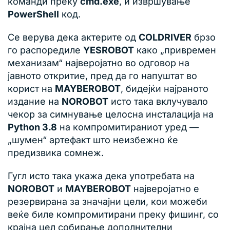
команди преку
cmd.exe
, и извршување
PowerShell
код.
Се верува дека актерите од
COLDRIVER
брзо
го распоредиле
YESROBOT
како „привремен
механизам“ најверојатно во одговор на
јавното откритие, пред да го напуштат во
корист на
MAYBEROBOT
, бидејќи најраното
издание на
NOROBOT
исто така вклучувало
чекор за симнување целосна инсталација на
Python 3.8
на компромитираниот уред —
„шумен“ артефакт што неизбежно ќе
предизвика сомнеж.
Гугл исто така укажа дека употребата на
NOROBOT
и
MAYBEROBOT
најверојатно е
резервирана за значајни цели, кои можеби
веќе биле компромитирани преку фишинг, со
крајна цел собирање дополнителни