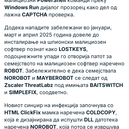
малициозни
PowerShell
команди преку
Windows Run
дијалог прозорец како дел од
лажна
CAPTCHA
проверка.
Додека нападите забележани во јануари,
март и април 2025 година довеле до
инсталирање на шпионски малициозен
софтвер познат како
LOSTKEYS
,
подоцнежните упади го отворија патот за
семејството на малициозен софтвер наречено
ROBOT
. Забележително е дека семејствата
NOROBOT
и
MAYBEROBOT
се следат од
Zscaler ThreatLabz
под имињата
BAITSWITCH
и
SIMPLEFIX
, соодветно.
Новиот синџир на инфекција започнува со
HTML ClickFix
мамка наречена
COLDCOPY
,
која е дизајнирана да испушти
DLL
датотека
наречена
NOROBOT
, која потоа се извршува