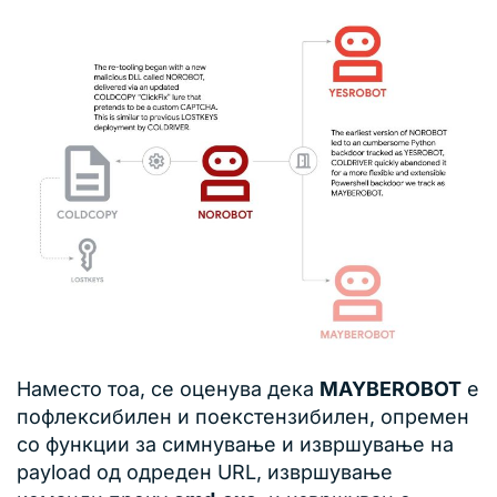
Наместо тоа, се оценува дека
MAYBEROBOT
е
пофлексибилен и поекстензибилен, опремен
со функции за симнување и извршување на
payload од одреден URL, извршување