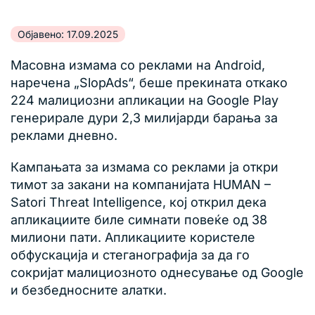
Објавено: 17.09.2025
Масовна измама со реклами на Android,
наречена „SlopAds“, беше прекината откако
224 малициозни апликации на Google Play
генерирале дури 2,3 милијарди барања за
реклами дневно.
Кампањата за измама со реклами ја откри
тимот за закани на компанијата HUMAN –
Satori Threat Intelligence, кој открил дека
апликациите биле симнати повеќе од 38
милиони пати. Апликациите користеле
обфускација и стеганографија за да го
сокријат малициозното однесување од Google
и безбедносните алатки.