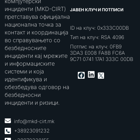
компјутерски
инциденти (MKD-CIRT)
ЈАВЕН КЛУЧ И ПОТПИСИ
претставува официјална
национална точка за
ID на клуч: 0x333C00DB
контакт и координација
Тип на клуч: RSA 4096
во справувањето со
Потпис на клуч: 0FB9
безбедносните
3DA3 E008 FA8B FC6A
инциденти кај мрежите
9C71 0741 17A1 333C 00DB
и информациските
системи и која
LinkedIn
Facebook
X
идентификува и
обезбедува одговор на
безбедносни
инциденти и ризици.
info@mkd-cirt.mk
+38923091232