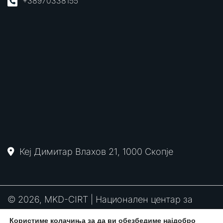
+38970338155
Кеј Димитар Влахов 21, 1000 Скопје
© 2026, MKD-CIRT | Национален центар за
одговор на компјутерски инциденти
Користиме колачиња за да ви обезбедиме најдобро
PGP
RFC2350
Политика за привантост