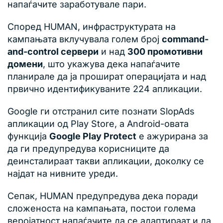
напаѓачите заработувале пари.
Според HUMAN, инфраструктурата на
кампањата вклучувала голем број
command-
and-control сервери
и над
300 промотивни
домени
, што укажува дека напаѓачите
планирале да ја прошират операцијата и над
првично идентификуваните 224 апликации.
Google ги отстранил сите познати SlopAds
апликации од Play Store, а Android-овата
функција
Google Play Protect
е ажурирана за
да ги предупредува корисниците да
деинсталираат такви апликации, доколку се
најдат на нивните уреди.
Сепак, HUMAN предупредува дека поради
сложеноста на кампањата, постои голема
веројатност напаѓачите да се адаптираат и да