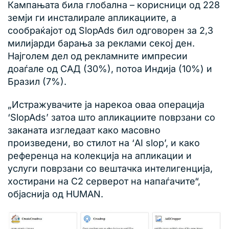
Кампањата била глобална – корисници од 228
земји ги инсталирале апликациите, а
сообраќајот од SlopAds бил одговорен за 2,3
милијарди барања за реклами секој ден.
Најголем дел од рекламните импресии
доаѓале од САД (30%), потоа Индија (10%) и
Бразил (7%).
„Истражувачите ја нарекоа оваа операција
‘SlopAds’ затоа што апликациите поврзани со
заканата изгледаат како масовно
произведени, во стилот на ‘AI slop’, и како
референца на колекција на апликации и
услуги поврзани со вештачка интелигенција,
хостирани на C2 серверот на напаѓачите“,
објаснија од HUMAN.