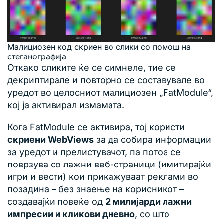
Малициозен код скриен во слики со помош на
стеганографија
Откако сликите ќе се симнеле, тие се
декриптирале и повторно се составувале во
уредот во целосниот малициозен „FatModule“,
кој ја активирал измамата.
Кога FatModule се активира, тој користи
скриени WebViews
за да собира информации
за уредот и прелистувачот, па потоа се
поврзува со лажни веб-страници (имитирајќи
игри и вести) кои прикажуваат реклами во
позадина – без знаење на корисникот –
создавајќи повеќе од
2 милијарди лажни
импресии и кликови дневно
, со што