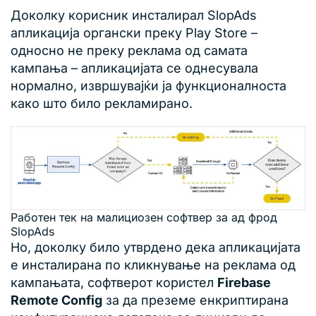
Доколку корисник инсталирал SlopAds
апликација органски преку Play Store –
односно не преку реклама од самата
кампања – апликацијата се однесувала
нормално, извршувајќи ја функционалноста
како што било рекламирано.
Работен тек на малициозен софтвер за ад фрод
SlopAds
Но, доколку било утврдено дека апликацијата
е инсталирана по кликнување на реклама од
кампањата, софтверот користел
Firebase
Remote Config
за да преземе енкриптирана