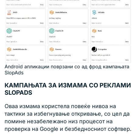
Android апликации поврзани со ад фрод кампањата
SlopAds
КАМПАЊАТА ЗА ИЗМАМА СО РЕКЛАМИ
SLOPADS
Оваа измама користела повеќе нивоа на
тактики за избегнување откривање, со цел да
помине незабележано низ процесот на
проверка на Google и безбедносниот софтвер.