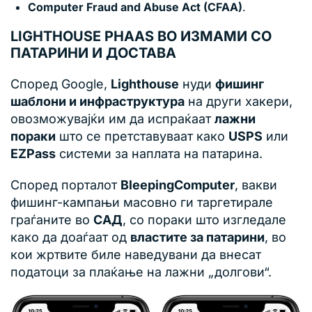
Computer Fraud and Abuse Act (CFAA)
.
LIGHTHOUSE PHAAS ВО ИЗМАМИ СО
ПАТАРИНИ И ДОСТАВА
Според Google,
Lighthouse
нуди
фишинг
шаблони и инфраструктура
на други хакери,
овозможувајќи им да испраќаат
лажни
пораки
што се претставуваат како
USPS
или
EZPass
системи за наплата на патарина.
Според порталот
BleepingComputer
, вакви
фишинг-кампањи масовно ги таргетирале
граѓаните во
САД
, со пораки што изгледале
како да доаѓаат од
властите за патарини
, во
кои жртвите биле наведувани да внесат
податоци за плаќање на лажни „долгови“.