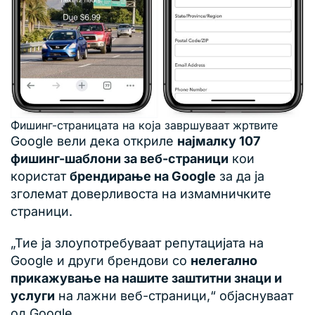
Фишинг-страницата на која завршуваат жртвите
Google вели дека откриле
најмалку 107
фишинг-шаблони за веб-страници
кои
користат
брендирање на Google
за да ја
зголемат доверливоста на измамничките
страници.
„Тие ја злоупотребуваат репутацијата на
Google и други брендови со
нелегално
прикажување на нашите заштитни знаци и
услуги
на лажни веб-страници,“ објаснуваат
од Google.