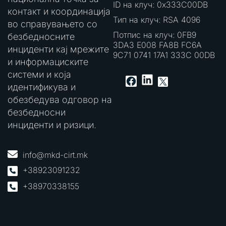
ID на клуч: 0x333C00DB
контакт и координација
Тип на клуч: RSA 4096
во справувањето со
Потпис на клуч: 0FB9
безбедносните
3DA3 E008 FA8B FC6A
инциденти кај мрежите
9C71 0741 17A1 333C 00DB
и информациските
системи и која
LinkedIn
Facebook
X
идентификува и
обезбедува одговор на
безбедносни
инциденти и ризици.
info@mkd-cirt.mk
+38923091232
+38970338155