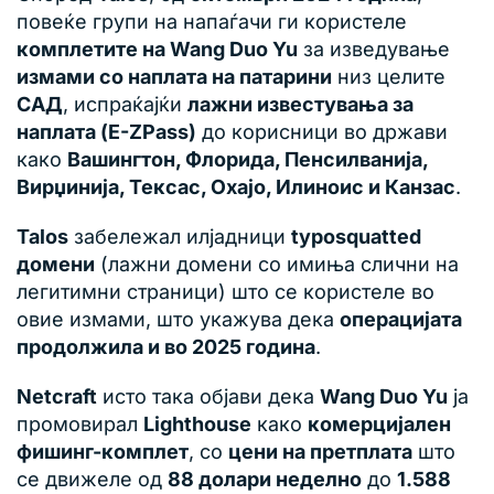
повеќе групи на напаѓачи ги користеле
комплетите на Wang Duo Yu
за изведување
измами со наплата на патарини
низ целите
САД
, испраќајќи
лажни известувања за
наплата (E-ZPass)
до корисници во држави
како
Вашингтон, Флорида, Пенсилванија,
Вирџинија, Тексас, Охајо, Илиноис и Канзас
.
Talos
забележал илјадници
typosquatted
домени
(лажни домени со имиња слични на
легитимни страници) што се користеле во
овие измами, што укажува дека
операцијата
продолжила и во 2025 година
.
Netcraft
исто така објави дека
Wang Duo Yu
ја
промовирал
Lighthouse
како
комерцијален
фишинг-комплет
, со
цени на претплата
што
се движеле од
88 долари неделно
до
1.588