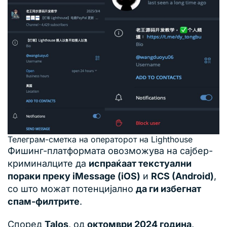
Телеграм-сметка на операторот на Lighthouse
Фишинг-платформата овозможува на сајбер-
криминалците да
испраќаат текстуални
пораки преку iMessage (iOS)
и
RCS (Android)
,
со што можат потенцијално
да ги избегнат
спам-филтрите
.
Според
Talos
, од
октомври 2024 година
,