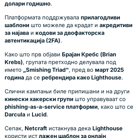
долари годишно
.
Платформата поддржувала
прилагодливи
шаблони
што можеле да крадат и
акредитиви
за најава
и
кодови за двофакторска
автентикација (2FA)
.
Како што прв објави
Брајан Кребс (Brian
Krebs)
, групата претходно делувала под
името
„Smishing Triad“
, пред во
март 2025
година
да се
ребрендира како Lighthouse
.
Слични кампањи биле припишани и на други
кинески хакерски групи
што управуваат со
phishing-as-a-service платформи
, како што се
Darcula
и
Lucid
.
Сепак,
Netcraft
истакнува дека
Lighthouse
користи ист
лажен шаблон за онлајн