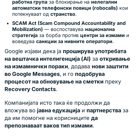
работна група
за блокирање на
нелегални
автоматски телефонски повици (robocalls)
кои
потекнуваат од
странство
.
SCAM Act (Scam Compound Accountability and
Mobilization)
— воспоставува
национална
стратегија
за борба против
центри за измами
и
воведува
санкции за нивните оператори
.
Google изјави дека ја
проширува употребата
на вештачка интелигенција (AI)
за
откривање
на измамнички пораки
, додава
нови заштити
во Google Messages
, и го
подобрува
процесот на обновување на сметки
преку
Recovery Contacts
.
Компанијата исто така ќе продолжи да
вложува во
јавна едукација
и
партнерства
за
да им помогне на корисниците
да
препознаваат ваков тип измами
.