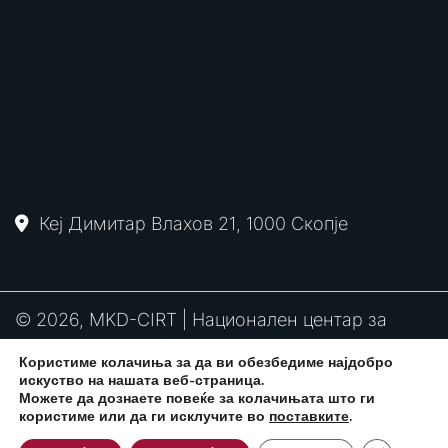
Кеј Димитар Влахов 21, 1000 Скопје
© 2026, MKD-CIRT | Национален центар за
одговор на компјутерски инциденти
Користиме колачиња за да ви обезбедиме најдобро
PGP
RFC2350
Политика за привантост
искуство на нашата веб-страница.
потпис
Можете да дознаете повеќе за колачињата што ги
користиме или да ги исклучите во
поставките
.