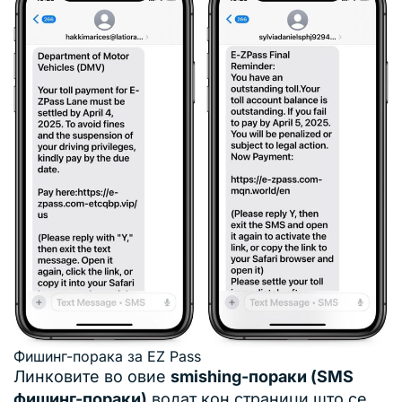
Фишинг-порака за EZ Pass
Линковите во овие
smishing-пораки (SMS
фишинг-пораки)
водат кон страници што се