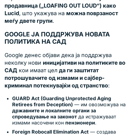
продавница („LOAFING OUT LOUD“) како
Lucid
, што укажува на
можна поврзаност
меѓу двете групи
.
GOOGLE ЈА ПОДДРЖУВА НОВАТА
ПОЛИТИКА НА САД
Google денес објави дека ја поддржува
неколку нови
иницијативи на политиките во
САД
кои имаат цел
да ги заштитат
потрошувачите од измами и сајбер-
криминал потекнувајќи од странство
:
GUARD Act (Guarding Unprotected Aging
Retirees from Deception)
— им овозможува на
државните и локалните органи за
спроведување на законот
да истражуваат
измами насочени кон
пензионери
.
Foreign Robocall Elimination Act
— создава