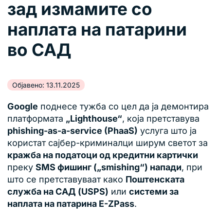
зад измамите со
наплата на патарини
во САД
Објавено: 13.11.2025
Google
поднесе тужба со цел да ја демонтира
платформата
„Lighthouse“
, која претставува
phishing-as-a-service (PhaaS)
услуга што ја
користат сајбер-криминалци ширум светот за
кражба на податоци од кредитни картички
преку
SMS фишинг („smishing“) напади
, при
што се претставуваат како
Поштенската
служба на САД (USPS)
или
системи за
наплата на патарина E-ZPass
.