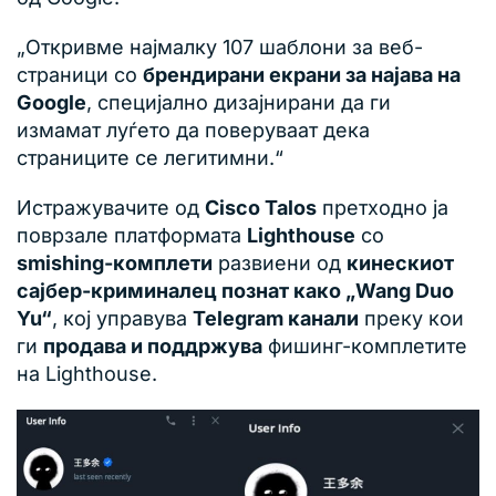
„Откривме најмалку 107 шаблони за веб-
страници со
брендирани екрани за најава на
Google
, специјално дизајнирани да ги
измамат луѓето да поверуваат дека
страниците се легитимни.“
Истражувачите од
Cisco Talos
претходно ја
поврзале платформата
Lighthouse
со
smishing-комплети
развиени од
кинескиот
сајбер-криминалец познат како „Wang Duo
Yu“
, кој управува
Telegram канали
преку кои
ги
продава и поддржува
фишинг-комплетите
на Lighthouse.