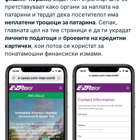
претставуваат како органи за наплата на
патарини и тврдат дека посетителот има
неплатени трошоци за патарина
. Сепак,
главната цел на тие страници е да ги украдат
личните податоци
и
броевите на кредитни
картички
, кои потоа се користат за
понатамошни финансиски измами.