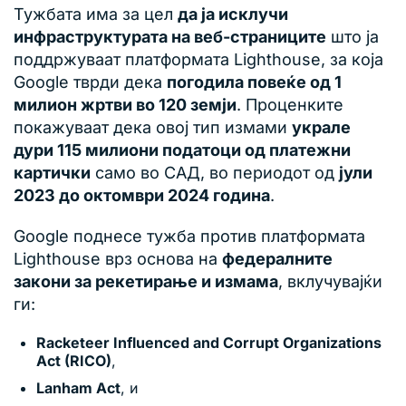
Тужбата има за цел
да ја исклучи
инфраструктурата на веб-страниците
што ја
поддржуваат платформата Lighthouse, за која
Google тврди дека
погодила повеќе од 1
милион жртви во 120 земји
. Проценките
покажуваат дека овој тип измами
украле
дури 115 милиони податоци од платежни
картички
само во САД, во периодот од
јули
2023 до октомври 2024 година
.
Google поднесе тужба против платформата
Lighthouse врз основа на
федералните
закони за рекетирање и измама
, вклучувајќи
ги:
Racketeer Influenced and Corrupt Organizations
Act (RICO)
,
Lanham Act
, и