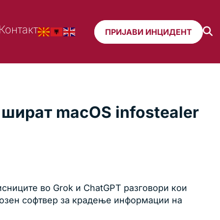
Контакт
ПРИЈАВИ ИНЦИДЕНТ
шират macOS infostealer
исниците во Grok и ChatGPT разговори кои
циозен софтвер за крадење информации на