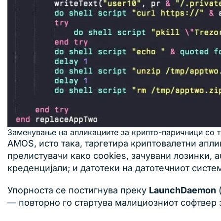
Заменување на апликациите за крипто-паричници со т
AMOS, исто така, таргетира криптовалетни аплик
прелистувачи како cookies, зачувани лозинки, a
креденцијали; и датотеки на датотечниот систе
Упорноста се постигнува преку
LaunchDaemon
(
— повторно го стартува малициозниот софтвер 