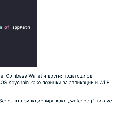
e, Coinbase Wallet и други; податоци од
cOS Keychain како лозинки за апликации и Wi‑Fi
leScript што функционира како „watchdog“ циклус