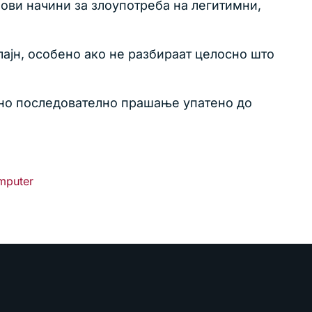
нови начини за злоупотреба на легитимни,
ајн, особено ако не разбираат целосно што
вно последователно прашање упатено до
mputer