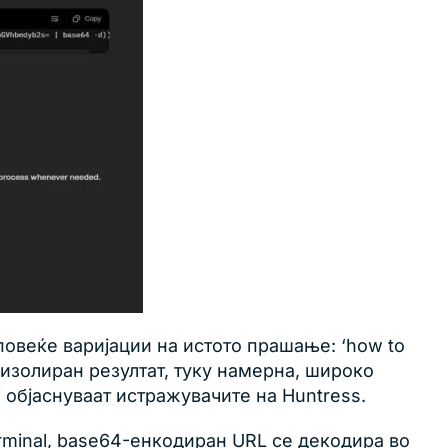
повеќе варијации на истото прашање: ‘how to
е е изолиран резултат, туку намерна, широко
бјаснуваат истражувачите на Huntress.
rminal, base64-енкодиран URL се декодира во