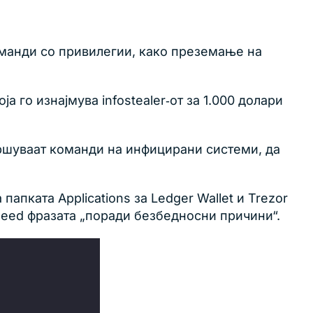
 команди со привилегии, како преземање на
 го изнајмува infostealer‑от за 1.000 долари
ршуваат команди на инфицирани системи, да
папката Applications за Ledger Wallet и Trezor
е seed фразата „поради безбедносни причини“.