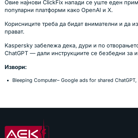
Овие најнови ClickFix напади се уште еден при
популарни платформи како OpenAI и X.
Корисниците треба да бидат внимателни и да и
прават.
Kaspersky забележа дека, дури и по отворање
ChatGPT — дали инструкциите се безбедни за и
Извори:
Bleeping Computer– Google ads for shared ChatGPT,