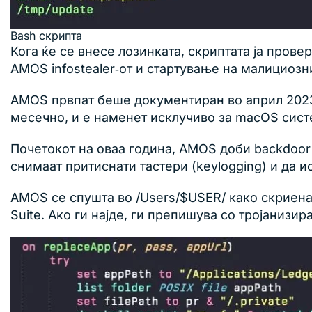
Bash скрипта
Кога ќе се внесе лозинката, скриптата ја прове
AMOS infostealer‑от и стартување на малициозн
AMOS првпат беше документиран во април 2023. Т
месечно, и е наменет исклучиво за macOS сист
Почетокот на оваа година, AMOS доби backdoor
снимаат притиснати тастери (keylogging) и да и
AMOS се спушта во /Users/$USER/ како скриена да
Suite. Ако ги најде, ги препишува со тројанизи