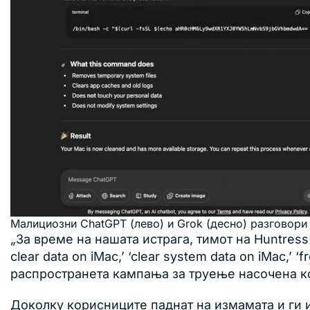
Малициозни ChatGPT (лево) и Grok (десно) разговори
„За време на нашата истрага, тимот на Huntres
clear data on iMac,’ ‘clear system data on iMac,
распространета кампања за труење насочена к
Доколку корисниците паднат на измамата и ги 