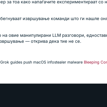
мер за тоа како напаѓачите експериментираат со 
збегнуваат извршување команди што ги нашле онл
то на овие манипулирани LLM разговори, едноста
звршување — открива дека тие не се.
 Grok guides push macOS infostealer malware
Bleeping Co