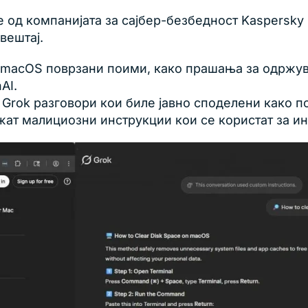
 од компанијата за сајбер-безбедност Kaspersky 
вештај.
ат macOS поврзани поими, како прашања за одржу
AI.
Grok разговори кои биле јавно споделени како по
ат малициозни инструкции кои се користат за и