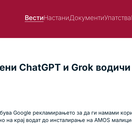
Вести
Настани
Документи
Упатства
ени ChatGPT и Grok водичи 
ебува Google рекламирањето за да ги намами кор
, но на крај водат до инсталирање на AMOS мали