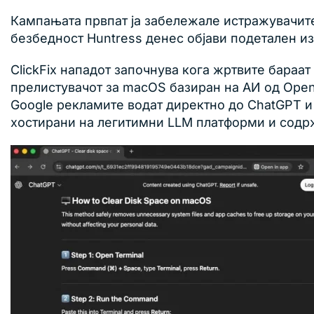
Кампањата првпат ја забележале истражувачите
безбедност Huntress денес објави подетален из
ClickFix нападот започнува кога жртвите бара
прелистувачот за macOS базиран на АИ од Open
Google рекламите водат директно до ChatGPT и 
хостирани на легитимни LLM платформи и содрж