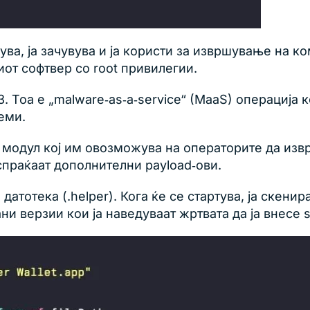
рува, ја зачувува и ја користи за извршување на
иот софтвер со root привилегии.
оа е „malware‑as‑a‑service“ (MaaS) операција која
еми.
 модул кој им овозможува на операторите да изв
спраќаат дополнителни payload‑ови.
тотека (.helper). Кога ќе се стартува, ја скенира 
рани верзии кои ја наведуваат жртвата да ја внес