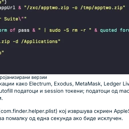
ројанизирани верзии
ации како Electrum, Exodus, MetaMask, Ledger Liv
utofill податоци и session токени; податоци од ma
м.
com.finder.helper.plist) кој извршува скриен App
за помалку од една секунда ако биде исклучен.