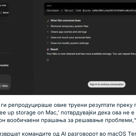
s ги репродуцираше овие труени резултати преку 
’ ‘free up storage on Mac,’ потврдувајќи дека ова н
он вообичаени прашања за решавање проблеми,“ о
извршат командите од AI разговорот во macOS Te