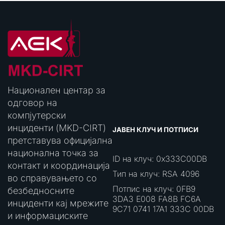
Национален центар за
одговор на
компјутерски
инциденти (MKD-CIRT)
ЈАВЕН КЛУЧ И ПОТПИСИ
претставува официјална
национална точка за
ID на клуч: 0x333C00DB
контакт и координација
Тип на клуч: RSA 4096
во справувањето со
Потпис на клуч: 0FB9
безбедносните
3DA3 E008 FA8B FC6A
инциденти кај мрежите
9C71 0741 17A1 333C 00DB
и информациските