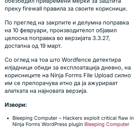
обезбедил привремени мерки за заштита
преку firewall правила за своите корисници.
По преглед на закрпите и делумна поправка
на 10 февруари, производителот објавил
целосна поправка во верзијата 3.3.27,
достапна од 19 март.
Со оглед на тоа што Wordfence детектира
илјадници обиди за експлоатација дневно, на
корисниците на Ninja Forms File Upload силно
им се препорачува итно да ја ажурираат
алатката на најновата верзија.
Извори:
Bleeping Computer – Hackers exploit critical flaw in
Ninja Forms WordPress plugin
Bleeping Computer