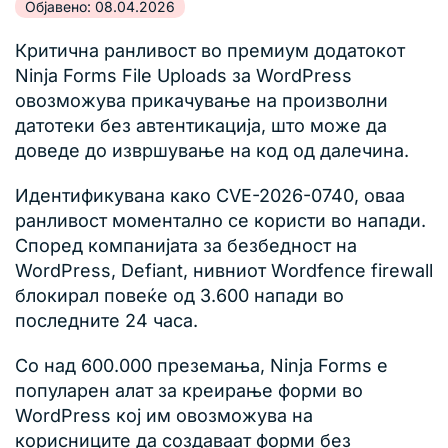
Објавено: 08.04.2026
Критична ранливост во премиум додатокот
Ninja Forms File Uploads за WordPress
овозможува прикачување на произволни
датотеки без автентикација, што може да
доведе до извршување на код од далечина.
Идентификувана како CVE-2026-0740, оваа
ранливост моментално се користи во напади.
Според компанијата за безбедност на
WordPress, Defiant, нивниот Wordfence firewall
блокирал повеќе од 3.600 напади во
последните 24 часа.
Со над 600.000 преземања, Ninja Forms е
популарен алат за креирање форми во
WordPress кој им овозможува на
корисниците да создаваат форми без