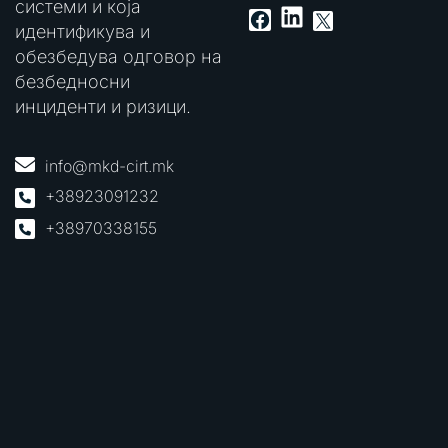
системи и која
LinkedIn
Facebook
X
идентификува и
обезбедува одговор на
безбедносни
инциденти и ризици.
info@mkd-cirt.mk
+38923091232
+38970338155