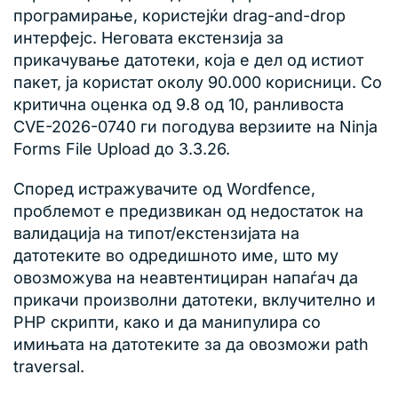
програмирање, користејќи drag-and-drop
интерфејс. Неговата екстензија за
прикачување датотеки, која е дел од истиот
пакет, ја користат околу 90.000 корисници. Со
критична оценка од 9.8 од 10, ранливоста
CVE-2026-0740 ги погодува верзиите на Ninja
Forms File Upload до 3.3.26.
Според истражувачите од Wordfence,
проблемот е предизвикан од недостаток на
валидација на типот/екстензијата на
датотеките во одредишното име, што му
овозможува на неавтентициран напаѓач да
прикачи произволни датотеки, вклучително и
PHP скрипти, како и да манипулира со
имињата на датотеките за да овозможи path
traversal.