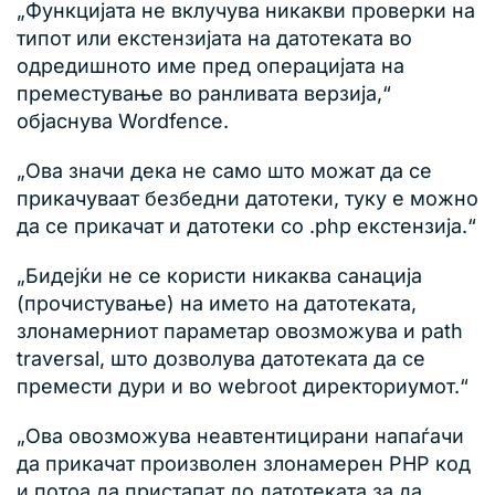
„Функцијата не вклучува никакви проверки на
типот или екстензијата на датотеката во
одредишното име пред операцијата на
преместување во ранливата верзија,“
објаснува Wordfence.
„Ова значи дека не само што можат да се
прикачуваат безбедни датотеки, туку е можно
да се прикачат и датотеки со .php екстензија.“
„Бидејќи не се користи никаква санација
(прочистување) на името на датотеката,
злонамерниот параметар овозможува и path
traversal, што дозволува датотеката да се
премести дури и во webroot директориумот.“
„Ова овозможува неавтентицирани напаѓачи
да прикачат произволен злонамерен PHP код
и потоа да пристапат до датотеката за да