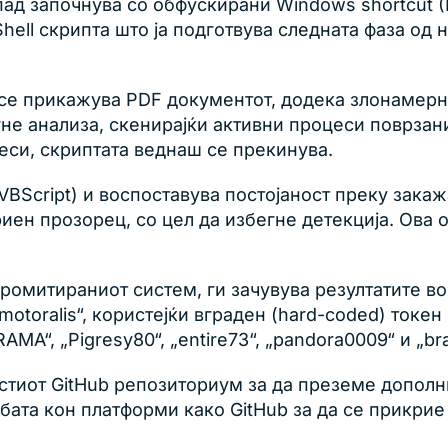
апад започнува со обфускирани Windows shortcut (
ll скрипта што ја подготвува следната фаза од 
 се прикажува PDF документот, додека злонамерн
гне анализа, скенирајќи активни процеси поврза
цеси, скриптата веднаш се прекинува.
(VBScript) и воспоставува постојаност преку закажа
риен прозорец, со цел да избегне детекција. Ова 
ромитираниот систем, ги зачувува резултатите во 
toralis“, користејќи вграден (hard-coded) токен 
A“, „Pigresy80“, „entire73“, „pandora0009“ и „br
истиот GitHub репозиториум за да преземе допол
бата кон платформи како GitHub за да се прикрие