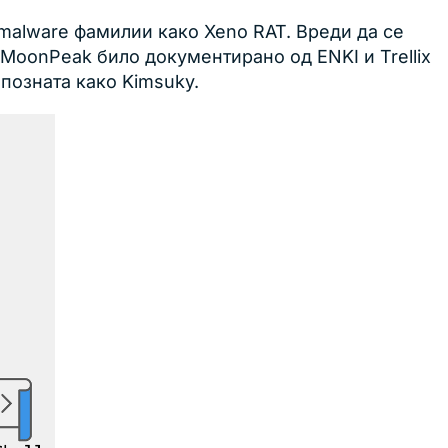
malware фамилии како Xeno RAT. Вреди да се
 MoonPeak било документирано од ENKI и Trellix
позната како Kimsuky.