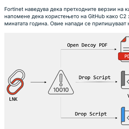
Fortinet наведува дека претходните верзии на
напомене дека користењето на GitHub како C2 з
минатата година. Овие напади се припишуваат 