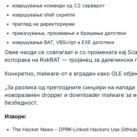
извршување команди од C2 серверот
извршување shell скрипти
преглед на директориуми
прикачување, преземање и бришење датотеки
извршување BAT, VBScript и EXE датотеки
Овие наоди се совпаѓаат и со промената кај Sc
испорака на RokRAT — тројанец за далечински 
Конкретно, malware-от е вграден како OLE обје
„За разлика од претходните синџири на напади 
новоразвиен dropper и downloader malware за и
безбедност.
Извори:
The Hacker News – DPRK-Linked Hackers Use GitHub a