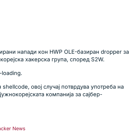
азирани напади кон HWP OLE-базиран dropper за
корејска хакерска група, според S2W.
loading.
shellcode, овој случај потврдува употреба на
јужнокорејската компанија за сајбер-
acker News