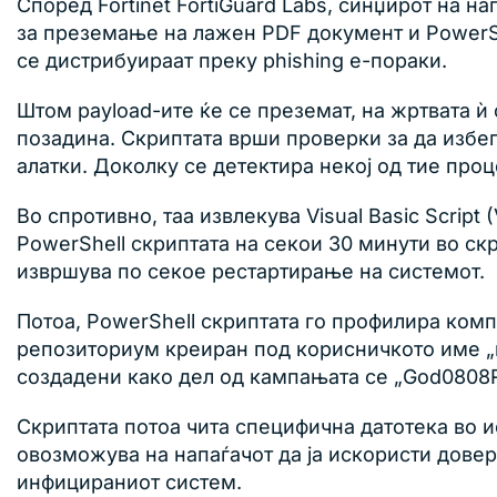
Според Fortinet FortiGuard Labs, синџирот на н
за преземање на лажен PDF документ и PowerShe
се дистрибуираат преку phishing е-пораки.
Штом payload-ите ќе се преземат, на жртвата ѝ
позадина. Скриптата врши проверки за да избе
алатки. Доколку се детектира некој од тие про
Во спротивно, таа извлекува Visual Basic Script 
PowerShell скриптата на секои 30 минути во ск
извршува по секое рестартирање на системот.
Потоа, PowerShell скриптата го профилира комп
репозиториум креиран под корисничкото име „mo
создадени како дел од кампањата се „God0808RAM
Скриптата потоа чита специфична датотека во 
овозможува на напаѓачот да ја искористи довер
инфицираниот систем.