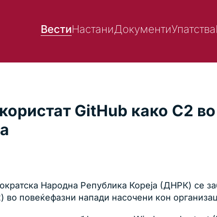
Вести
Настани
Документи
Упатства
користат GitHub како C2 в
ја
мократска Народна Република Кореја (ДНРК) се за
) во повеќефазни напади насочени кон организац