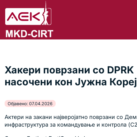
Хакери поврзани со DPRK 
насочени кон Јужна Коре
Објавено: 07.04.2026
Актери на закани најверојатно поврзани со Де
инфраструктура за командување и контрола (C2