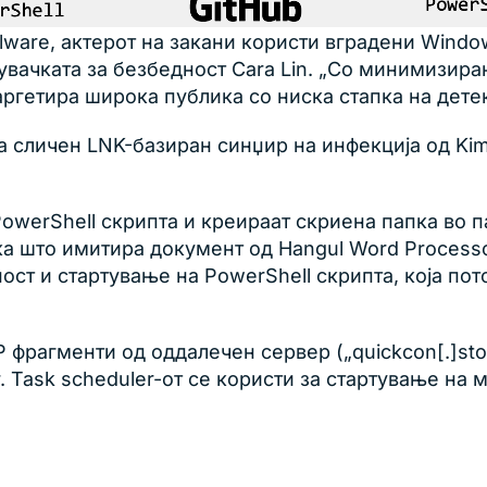
lware, актерот на закани користи вградени Wind
увачката за безбедност Cara Lin. „Со минимизир
аргетира широка публика со ниска стапка на детек
 сличен LNK-базиран синџир на инфекција од Kim
werShell скрипта и креираат скриена папка во пате
ка што имитира документ од Hangul Word Processo
ост и стартување на PowerShell скрипта, која пот
 фрагменти од оддалечен сервер („quickcon[.]stor
. Task scheduler-от се користи за стартување на 