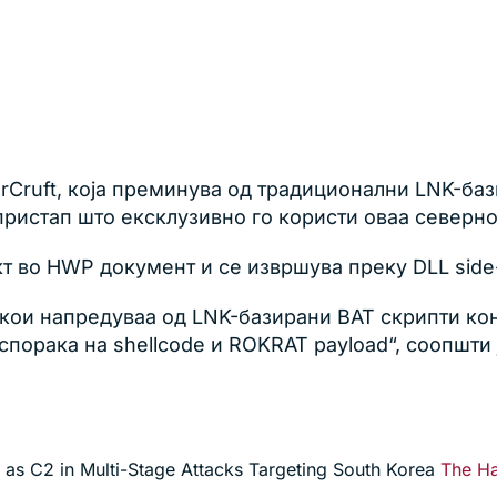
arCruft, која преминува од традиционални LNK-б
пристап што ексклузивно го користи оваа северно
кт во HWP документ и се извршува преку DLL side-
кои напредуваа од LNK-базирани BAT скрипти кон 
спорака на shellcode и ROKRAT payload“, соопшти 
s C2 in Multi-Stage Attacks Targeting South Korea
The H