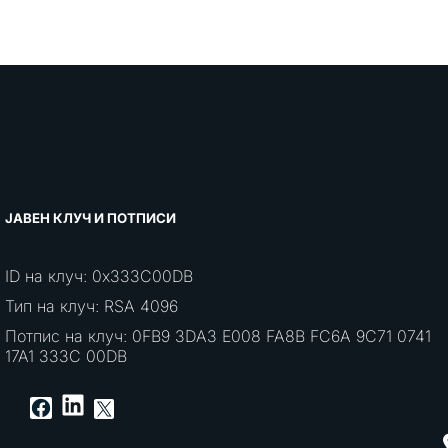
ЈАВЕН КЛУЧ И ПОТПИСИ
ID на клуч: 0x333C00DB
Тип на клуч: RSA 4096
Потпис на клуч: 0FB9 3DA3 E008 FA8B FC6A 9C71 0741
17A1 333C 00DB
LinkedIn
Facebook
X