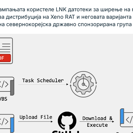
 кампањата користеле LNK датотеки за ширење на 
а дистрибуција на Xeno RAT и неговата варијанта
на севернокорејска државно спонзорирана група 