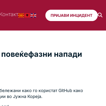
Контакт
ПРИЈАВИ ИНЦИДЕНТ
о повеќефазни напади
бележани како го користат GitHub како
ии во Јужна Кореја.