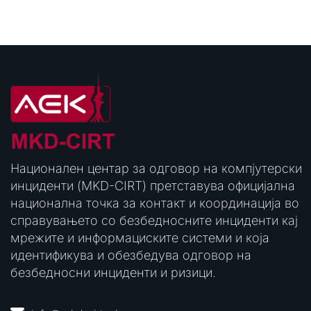
Национален центар за одговор на компјутерски
инциденти (MKD-CIRT) претставува официјална
национална точка за контакт и координација во
справувањето со безбедносните инциденти кај
мрежите и информациските системи и која
идентификува и обезбедува одговор на
безбедносни инциденти и ризици.