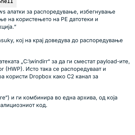
ows алатки за распоредување, избегнување
ање на користењето на PE датотеки и
ција.“
suky, кој на крај доведува до распоредување
ката „C:\windirr“ за да ги сместат payload-ите,
r (HWP). Исто така се распоредуваат и
оа користи Dropbox како C2 канал за
e“) и ги комбинира во една архива, од која
малициозниот код.