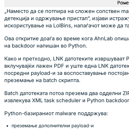
„Наместо да се потпира на сложен сопствен ma
детекција и одржување пристап“, изјави истраж
искористување на LolBins, напаѓачот може да т
Ова откритие доаѓа во време кога AhnLab опиша
на backdoor напишан во Python.
Како и претходно, LNK датотеките извршуваат Po
вклучувајќи лажен PDF и уште една LNK датоте
посредни payload-и за воспоставување постојан
преземање на batch скрипта.
Batch датотеката потоа презема два одделни ZIP
извлекува XML task scheduler и Python backdoor
Python-базираниот malware поддржува:
преземање дополнителни payload-и