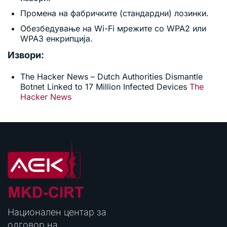
Промена на фабричките (стандардни) лозинки.
Обезбедување на Wi-Fi мрежите со WPA2 или
WPA3 енкрипција.
Извори:
The Hacker News – Dutch Authorities Dismantle
Botnet Linked to 17 Million Infected Devices
The
Hacker News
Национален центар за
одговор на