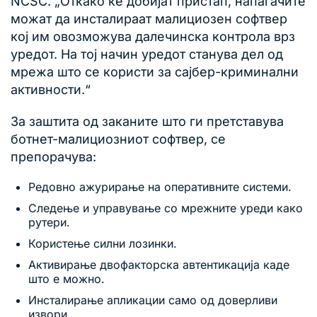
NCSC. „Откако ќе добијат пристап, напаѓачите
можат да инсталираат малициозен софтвер
кој им овозможува далечинска контрола врз
уредот. На тој начин уредот станува дел од
мрежа што се користи за сајбер-криминални
активности.“
За заштита од заканите што ги претставува
ботнет-малициозниот софтвер, се
препорачува:
Редовно ажурирање на оперативните системи.
Следење и управување со мрежните уреди како
рутери.
Користење силни лозинки.
Активирање двофакторска автентикација каде
што е можно.
Инсталирање апликации само од доверливи
извори.