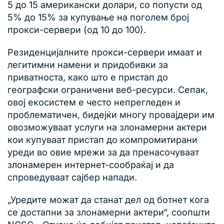
5 до 15 американски долари, со попусти од
5% до 15% за купување на поголем број
прокси-сервери (од 10 до 100).
Резиденцијалните прокси-сервери имаат и
легитимни намени и придобивки за
приватноста, како што е пристап до
географски ограничени веб-ресурси. Сепак,
овој екосистем е често непрегледен и
проблематичен, бидејќи многу провајдери им
овозможуваат услуги на злонамерни актери
кои купуваат пристап до компромитирани
уреди во овие мрежи за да пренасочуваат
злонамерен интернет-сообраќај и да
спроведуваат сајбер напади.
„Уредите можат да станат дел од ботнет кога
се достапни за злонамерни актери“, соопшти