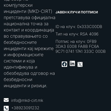
компјутерски
инциденти (MKD-CIRT)
ЈАВЕН КЛУЧ И ПОТПИСИ
претставува официјална
национална точка за
ID на клуч: 0x333C00DB
контакт и координација
Тип на клуч: RSA 4096
во справувањето со
Потпис на клуч: 0FB9
безбедносните
3DA3 E008 FA8B FC6A
инциденти кај мрежите
9C71 0741 17A1 333C 00DB
и информациските
системи и која
LinkedIn
Facebook
X
идентификува и
обезбедува одговор на
безбедносни
инциденти и ризици.
info@mkd-cirt.mk
+38923091232