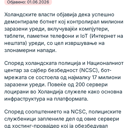
Објавено: 01.06.2026
Холандските власти објавија дека успешно
демонтирале ботнет кој контролирал милиони
заразени уреди, вклучувајќи компјутери,
таблети, паметни телефони и IoT (Интернет на
нештата) уреди, со цел извршување на
злонамерни напади.
Според холандската полиција и Националниот
центар за сајбер безбедност (NCSC), бот-
мрежата се состоела од најмалку 17 милиони
заразени уреди. Повеќе од 200 сервери
лоцирани во Холандија служеле како основна
инфраструктура на платформата.
Според соопштението на NCSC, полициските
службеници заплениле дел од овие сервери
од хостинг-провајдер кој ја обезбедувал