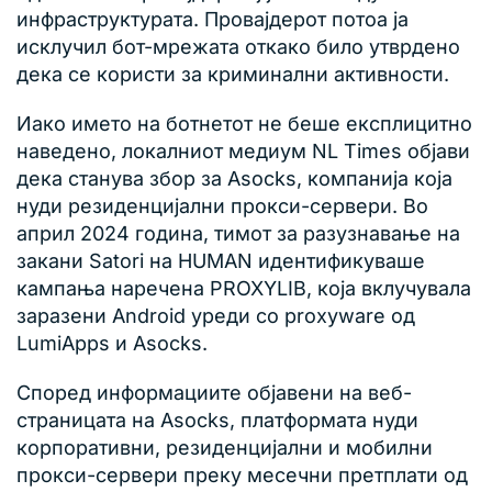
инфраструктурата. Провајдерот потоа ја
исклучил бот-мрежата откако било утврдено
дека се користи за криминални активности.
Иако името на ботнетот не беше експлицитно
наведено, локалниот медиум NL Times објави
дека станува збор за Asocks, компанија која
нуди резиденцијални прокси-сервери. Во
април 2024 година, тимот за разузнавање на
закани Satori на HUMAN идентификуваше
кампања наречена PROXYLIB, која вклучувала
заразени Android уреди со proxyware од
LumiApps и Asocks.
Според информациите објавени на веб-
страницата на Asocks, платформата нуди
корпоративни, резиденцијални и мобилни
прокси-сервери преку месечни претплати од