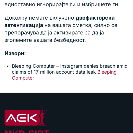
едноставно игнорирајте ги и избришете ги.
Доколку немате вклучено
двофакторска
автентикација
на вашата сметка, силно се
препорачува да ја активирате за да ја
зголемите вашата безбедност.
Извори:
Bleeping Computer – Instagram denies breach amid
claims of 17 million account data leak
Bleeping
Computer