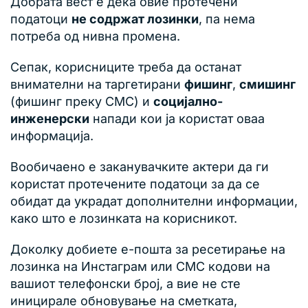
Добрата вест е дека овие протечени
податоци
не содржат лозинки
, па нема
потреба од нивна промена.
Сепак, корисниците треба да останат
внимателни на таргетирани
фишинг
,
смишинг
(фишинг преку СМС) и
социјално-
инженерски
напади кои ја користат оваа
информација.
Вообичаено е заканувачките актери да ги
користат протечените податоци за да се
обидат да украдат дополнителни информации,
како што е лозинката на корисникот.
Доколку добиете е-пошта за ресетирање на
лозинка на Инстаграм или СМС кодови на
вашиот телефонски број, а вие не сте
иницирале обновување на сметката,