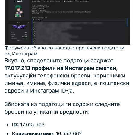
Форумска објава со наводно протечени податоци
од Инстаграм
Вкупно, споделените податоци содржат
17.017.213 профили на Инстаграм сметки
,
вклучувајќи телефонски броеви, кориснички
имиња, имиња, физички адреси, е-поштенски
адреси и Инстаграм ID-ја.
Збирката на податоци ги содржи следните
броеви на уникатни вредности:
ID:
17.015.503
Корисничко име:
16.553.662