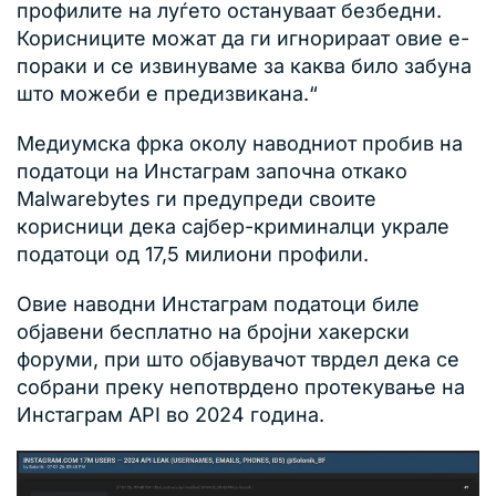
профилите на луѓето остануваат безбедни.
Корисниците можат да ги игнорираат овие е-
пораки и се извинуваме за каква било забуна
што можеби е предизвикана.“
Медиумска фрка околу наводниот пробив на
податоци на Инстаграм започна откако
Malwarebytes ги предупреди своите
корисници дека сајбер-криминалци украле
податоци од 17,5 милиони профили.
Овие наводни Инстаграм податоци биле
објавени бесплатно на бројни хакерски
форуми, при што објавувачот тврдел дека се
собрани преку непотврдено протекување на
Инстаграм API во 2024 година.