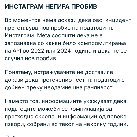
ИНСТАГРАМ НЕГИРА ПРОБИВ
Во моментов нема докази дека овој инцидент
претставува нов пробив на податоци на
Инстаграм. Meta соопшти дека не е
запознаена со какви било компромитирања
на API во 2022 или 2024 година и дека не се
случил нов пробив.
Понатаму, истражувачите не доставиле
докази дека протечениот сет на податоци е
добиен преку неодамнешна ранливост.
Наместо тоа, информациите укажуваат дека
податоците можеби се компилација од
претходно скрепани информации од повеќе
извори, собрани во текот на неколку години.