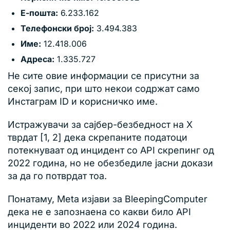
Е-пошта:
6.233.162
Телефонски број:
3.494.383
Име:
12.418.006
Адреса:
1.335.727
Не сите овие информации се присутни за
секој запис, при што некои содржат само
Инстаграм ID и корисничко име.
Истражувачи за сајбер-безбедност на X
тврдат [1, 2] дека скрепаните податоци
потекнуваат од инцидент со API скрепинг од
2022 година, но не обезбедиле јасни докази
за да го потврдат тоа.
Понатаму, Meta изјави за BleepingComputer
дека не е запознаена со какви било API
инциденти во 2022 или 2024 година.