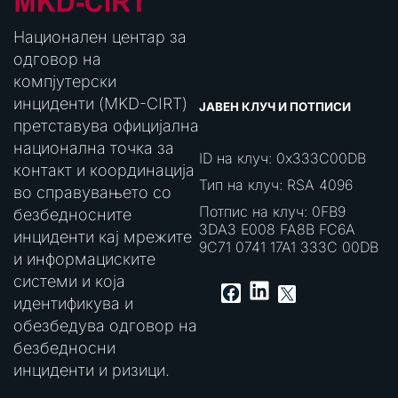
Национален центар за
одговор на
компјутерски
инциденти (MKD-CIRT)
ЈАВЕН КЛУЧ И ПОТПИСИ
претставува официјална
национална точка за
ID на клуч: 0x333C00DB
контакт и координација
Тип на клуч: RSA 4096
во справувањето со
Потпис на клуч: 0FB9
безбедносните
3DA3 E008 FA8B FC6A
инциденти кај мрежите
9C71 0741 17A1 333C 00DB
и информациските
системи и која
LinkedIn
Facebook
X
идентификува и
обезбедува одговор на
безбедносни
инциденти и ризици.