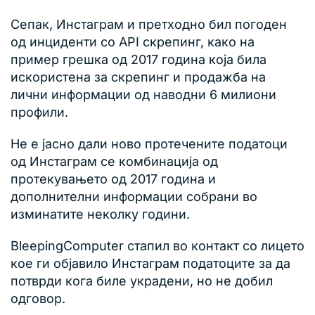
Сепак, Инстаграм и претходно бил погоден
од инциденти со API скрепинг, како на
пример грешка од 2017 година која била
искористена за скрепинг и продажба на
лични информации од наводни 6 милиони
профили.
Не е јасно дали ново протечените податоци
од Инстаграм се комбинација од
протекувањето од 2017 година и
дополнителни информации собрани во
изминатите неколку години.
BleepingComputer стапил во контакт со лицето
кое ги објавило Инстаграм податоците за да
потврди кога биле украдени, но не добил
одговор.