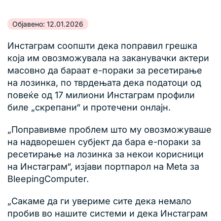
Објавено: 12.01.2026
Инстаграм соопшти дека поправил грешка
која им овозможувала на заканувачки актери
масовно да бараат е-пораки за ресетирање
на лозинка, по тврдењата дека податоци од
повеќе од 17 милиони Инстаграм профили
биле „скрепани“ и протечени онлајн.
„Поправивме проблем што му овозможуваше
на надворешен субјект да бара е-пораки за
ресетирање на лозинка за некои корисници
на Инстаграм“, изјави портпарол на Meta за
BleepingComputer.
„Сакаме да ги увериме сите дека немало
пробив во нашите системи и дека Инстаграм