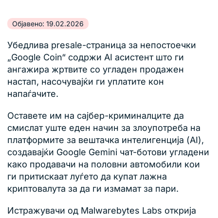
Објавено: 19.02.2026
Убедлива presale-страница за непостоечки
„Google Coin“ содржи AI асистент што ги
ангажира жртвите со угладен продажен
настап, насочувајќи ги уплатите кон
напаѓачите.
Оставете им на сајбер-криминалците да
смислат уште еден начин за злоупотреба на
платформите за вештачка интелигенција (AI),
создавајќи Google Gemini чат-ботови угладени
како продавачи на половни автомобили кои
ги притискаат луѓето да купат лажна
криптовалута за да ги измамат за пари.
Истражувачи од Malwarebytes Labs открија