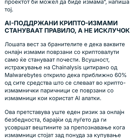
проектот би можел да биде измама“, напиша
тој.
AI-ПОДДРЖАНИ КРИПТО-ИЗМАМИ
СТАНУВААТ ПРАВИЛО, А НЕ ИСКЛУЧОК
Лошата вест за бранителите е дека ваквите
онлајн измами поврзани со криптовалути
само ќе стануваат почести. Всушност,
истражување на Chainalysis цитирано од
Malwarebytes открило дека приближно 60%
од сите средства што се слеваат во крипто-
измамнички паричници се поврзани со
измамници кои користат AI алатки.
Ова претставува уште еден ризик за онлајн
безбедноста, барајќи од луѓето да ги
усовршат вештините за препознавање кога
измамници стојат зад понуда за купување