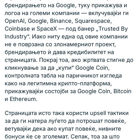
брендирањето на Google, туку прикажува и
логоа на големи компании — вклучувајќи ги
OpenAI, Google, Binance, Squarespace,
Coinbase и SpaceX — под банер „Trusted By
Industry“. Иако ниту една од овие компании
не е поврзана со злонамерниот проект,
брендирањето ѝ дава кредибилитет на
страницата. Покрај тоа, ако жртвата стигне до
кликнување за да „купи“ Google Coin,
контролната табла на паричникот изгледа
како на легитимна крипто-платформа,
прикажувајќи состојби за Google Coin, Bitcoin
и Ethereum.
Страницата исто така користи upsell тактики
за да ги натера луѓето да потрошат повеќе,
ветувајќи дека ако купат повеќе, нивните
бонуси ќе се зголемат. Сепак, тоа за што