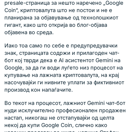
presale-страница за нешто наречено „Google
Coin“, криптовалута што не постои и не е
планирана за објавување од технолошкиот
гигант, како што открија во блог-објава
објавена во среда.
Иако тоа само по себе е предупредувачки
знак, страницата содржи и прилагоден чат-
бот кој тврди дека е AI асистентот Gemini на
Google, за да ги води луѓето низ процесот на
купување на лажната криптовалута, на крај
насочувајќи ги нивните уплати за фиктивниот
производ кон напаѓачите.
Во текот на процесот, лажниот Gemini чат-бот
нуди исклучително професионален продажен
настап, никогаш не отстапувајќи од целта
некој да купи Google Coin, слично како