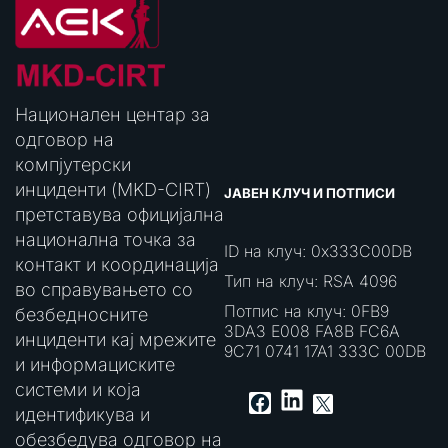
Национален центар за
одговор на
компјутерски
инциденти (MKD-CIRT)
ЈАВЕН КЛУЧ И ПОТПИСИ
претставува официјална
национална точка за
ID на клуч: 0x333C00DB
контакт и координација
Тип на клуч: RSA 4096
во справувањето со
Потпис на клуч: 0FB9
безбедносните
3DA3 E008 FA8B FC6A
инциденти кај мрежите
9C71 0741 17A1 333C 00DB
и информациските
системи и која
LinkedIn
Facebook
X
идентификува и
обезбедува одговор на