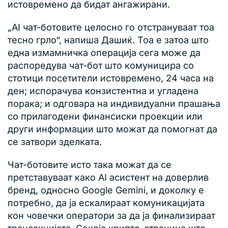
истовремено да бидат ангажирани.
„AI чат-ботовите целосно го отстрануваат тоа
тесно грло“, напиша Дашиќ. Тоа е затоа што
една измамничка операција сега може да
распоредува чат-бот што комуницира со
стотици посетители истовремено, 24 часа на
ден; испорачува конзистентна и угладена
порака; и одговара на индивидуални прашања
со прилагодени финансиски проекции или
други информации што можат да помогнат да
се затвори зделката.
Чат-ботовите исто така можат да се
претставуваат како AI асистент на доверлив
бренд, односно Google Gemini, и доколку е
потребно, да ја ескалираат комуникацијата
кон човечки оператори за да ја финализираат