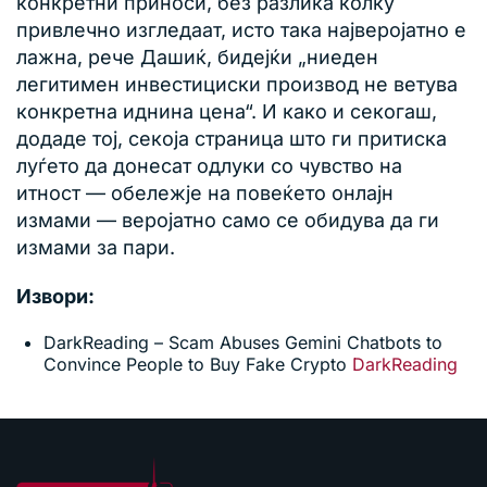
конкретни приноси, без разлика колку
привлечно изгледаат, исто така најверојатно е
лажна, рече Дашиќ, бидејќи „ниеден
легитимен инвестициски производ не ветува
конкретна иднина цена“. И како и секогаш,
додаде тој, секоја страница што ги притиска
луѓето да донесат одлуки со чувство на
итност — обележје на повеќето онлајн
измами — веројатно само се обидува да ги
измами за пари.
Извори:
DarkReading – Scam Abuses Gemini Chatbots to
Convince People to Buy Fake Crypto
DarkReading