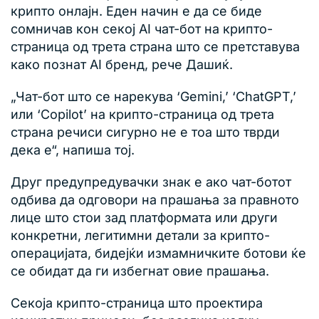
крипто онлајн. Еден начин е да се биде
сомничав кон секој AI чат-бот на крипто-
страница од трета страна што се претставува
како познат AI бренд, рече Дашиќ.
„Чат-бот што се нарекува ‘Gemini,’ ‘ChatGPT,’
или ‘Copilot’ на крипто-страница од трета
страна речиси сигурно не е тоа што тврди
дека е“, напиша тој.
Друг предупредувачки знак е ако чат-ботот
одбива да одговори на прашања за правното
лице што стои зад платформата или други
конкретни, легитимни детали за крипто-
операцијата, бидејќи измамничките ботови ќе
се обидат да ги избегнат овие прашања.
Секоја крипто-страница што проектира