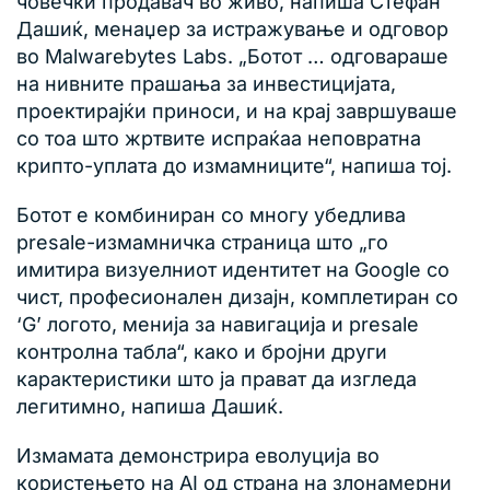
човечки продавач во живо, напиша Стефан
Дашиќ, менаџер за истражување и одговор
во Malwarebytes Labs. „Ботот … одговараше
на нивните прашања за инвестицијата,
проектирајќи приноси, и на крај завршуваше
со тоа што жртвите испраќаа неповратна
крипто-уплата до измамниците“, напиша тој.
Ботот е комбиниран со многу убедлива
presale-измамничка страница што „го
имитира визуелниот идентитет на Google со
чист, професионален дизајн, комплетиран со
‘G’ логото, менија за навигација и presale
контролна табла“, како и бројни други
карактеристики што ја прават да изгледа
легитимно, напиша Дашиќ.
Измамата демонстрира еволуција во
користењето на AI од страна на злонамерни