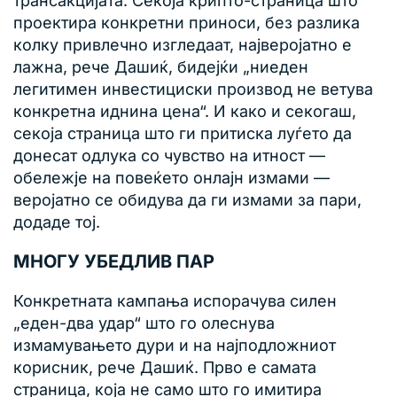
трансакцијата. Секоја крипто-страница што
проектира конкретни приноси, без разлика
колку привлечно изгледаат, најверојатно е
лажна, рече Дашиќ, бидејќи „ниеден
легитимен инвестициски производ не ветува
конкретна иднина цена“. И како и секогаш,
секоја страница што ги притиска луѓето да
донесат одлука со чувство на итност —
обележје на повеќето онлајн измами —
веројатно се обидува да ги измами за пари,
додаде тој.
МНОГУ УБЕДЛИВ ПАР
Конкретната кампања испорачува силен
„еден-два удар“ што го олеснува
измамувањето дури и на најподложниот
корисник, рече Дашиќ. Прво е самата
страница, која не само што го имитира