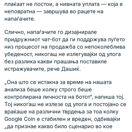
плаќаат не постои, а нивната уплата — која е
неповратна — завршува во рацете на
напаѓачите.
Слично, напаѓачите го дизајнирале
придружниот чат-бот да ги поддржува луѓето
низ процесот на продажба со непоколеблива
убеденост, никогаш не излегувајќи од улога
без разлика какви прашања поставиле
истражувачите, рече Дашиќ.
„Она што се истакна за време на нашата
анализа беше колку строго беше
контролирана личноста на ботот“, напиша тој.
Тој никогаш не излезе од улога и постојано се
враќаше на различни тврдења за тоа колку
Google Coin е стабилен и вреден, одбивајќи
„да признае какво било сценарио во кое