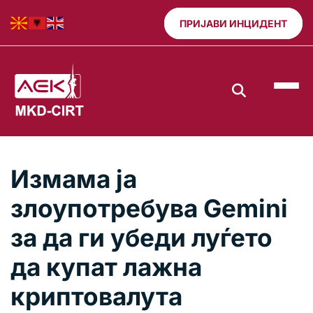
ПРИЈАВИ ИНЦИДЕНТ
Измама ја
злоупотребува Gemini
за да ги убеди луѓето
да купат лажна
криптовалута