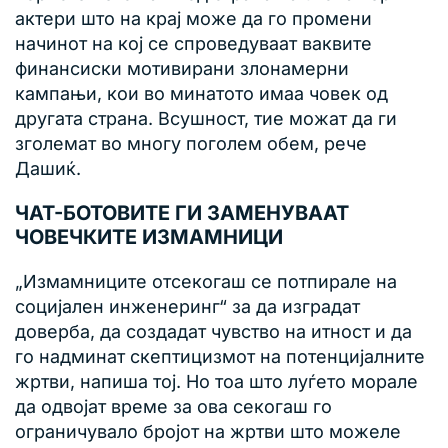
актери што на крај може да го промени
начинот на кој се спроведуваат ваквите
финансиски мотивирани злонамерни
кампањи, кои во минатото имаа човек од
другата страна. Всушност, тие можат да ги
зголемат во многу поголем обем, рече
Дашиќ.
ЧАТ-БОТОВИТЕ ГИ ЗАМЕНУВААТ
ЧОВЕЧКИТЕ ИЗМАМНИЦИ
„Измамниците отсекогаш се потпирале на
социјален инженеринг“ за да изградат
доверба, да создадат чувство на итност и да
го надминат скептицизмот на потенцијалните
жртви, напиша тој. Но тоа што луѓето морале
да одвојат време за ова секогаш го
ограничувало бројот на жртви што можеле