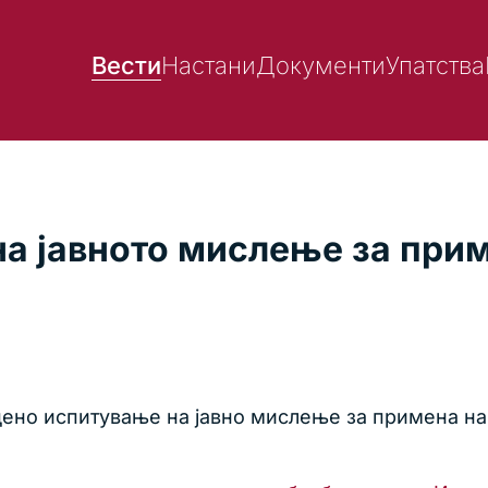
Вести
Настани
Документи
Упатства
а јавното мислење за прим
дено испитување на јавно мислење за примена на