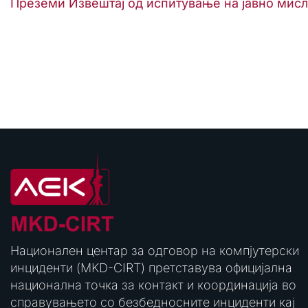
Преземи Извештај од испитување на јавно мис
Национален центар за одговор на компјутерски
инциденти (MKD-CIRT) претставува официјална
национална точка за контакт и координација во
справувањето со безбедносните инциденти кај