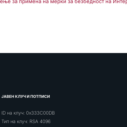
лење за примена на мерки за безбедност на Инте
ЈАВЕН КЛУЧ И ПОТПИСИ
ID на клуч: 0x333C00DB
Тип на клуч: RSA 4096