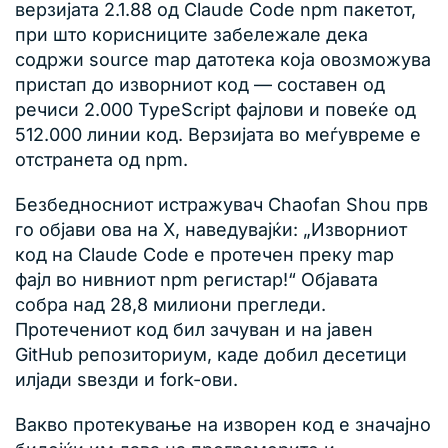
верзијата 2.1.88 од Claude Code npm пакетот,
при што корисниците забележале дека
содржи source map датотека која овозможува
пристап до изворниот код — составен од
речиси 2.000 TypeScript фајлови и повеќе од
512.000 линии код. Верзијата во меѓувреме е
отстранета од npm.
Безбедносниот истражувач Chaofan Shou прв
го објави ова на X, наведувајќи: „Изворниот
код на Claude Code е протечен преку map
фајл во нивниот npm регистар!“ Објавата
собра над 28,8 милиони прегледи.
Протечениот код бил зачуван и на јавен
GitHub репозиториум, каде добил десетици
илјади ѕвезди и fork-ови.
Вакво протекување на изворен код е значајно