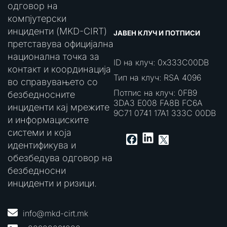
одговор на
компјутерски
инциденти (MKD-CIRT)
ЈАВЕН КЛУЧ И ПОТПИСИ
претставува официјална
национална точка за
ID на клуч: 0x333C00DB
контакт и координација
Тип на клуч: RSA 4096
во справувањето со
Потпис на клуч: 0FB9
безбедносните
3DA3 E008 FA8B FC6A
инциденти кај мрежите
9C71 0741 17A1 333C 00DB
и информациските
системи и која
LinkedIn
Facebook
X
идентификува и
обезбедува одговор на
безбедносни
инциденти и ризици.
info@mkd-cirt.mk