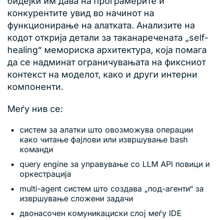
бидејќи им дава на програмерите и
конкурентите увид во начинот на
функционирање на алатката. Анализите на
кодот открија детали за таканаречената „self-
healing“ мемориска архитектура, која помага
да се надминат ограничувањата на фиксниот
контекст на моделот, како и други интерни
компоненти.
Меѓу нив се:
систем за алатки што овозможува операции
како читање фајлови или извршување bash
команди
query engine за управување со LLM API повици и
оркестрација
multi-agent систем што создава „под-агенти“ за
извршување сложени задачи
двонасочен комуникациски слој меѓу IDE