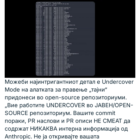
Можеби најинтригантниот детал е Undercover
Mode на алатката за правење „тајни“
придонеси во open-source репозиториуми.
„Вие работите UNDERCOVER во ЈАВЕН/OPEN-
SOURCE репозиториум. Вашите commit
пораки, PR наслови и PR описи НЕ СМЕАТ да
содржат НИКАКВА интерна информација од
Anthropic. Не ја откривајте вашата