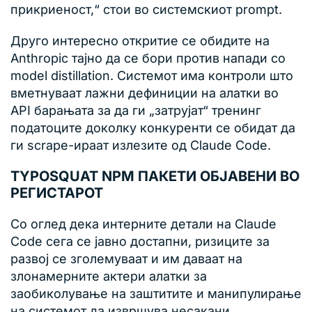
прикриеност,“ стои во системскиот prompt.
Друго интересно откритие се обидите на
Anthropic тајно да се бори против напади со
model distillation. Системот има контроли што
вметнуваат лажни дефиниции на алатки во
API барањата за да ги „затрујат“ тренинг
податоците доколку конкуренти се обидат да
ги scrape-ираат излезите од Claude Code.
TYPOSQUAT NPM ПАКЕТИ ОБЈАВЕНИ ВО
РЕГИСТАРОТ
Со оглед дека интерните детали на Claude
Code сега се јавно достапни, ризиците за
развој се зголемуваат и им даваат на
злонамерните актери алатки за
заобиколување на заштитите и манипулирање
на системот да извршува несакани