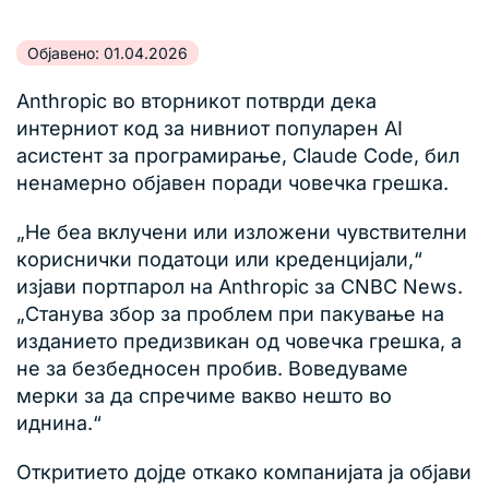
Објавено: 01.04.2026
Anthropic во вторникот потврди дека
интерниот код за нивниот популарен AI
асистент за програмирање, Claude Code, бил
ненамерно објавен поради човечка грешка.
„Не беа вклучени или изложени чувствителни
кориснички податоци или креденцијали,“
изјави портпарол на Anthropic за CNBC News.
„Станува збор за проблем при пакување на
изданието предизвикан од човечка грешка, а
не за безбедносен пробив. Воведуваме
мерки за да спречиме вакво нешто во
иднина.“
Откритието дојде откако компанијата ја објави