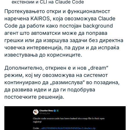
екстензии и CLI на Claude Code
Протекувањето откри и функционалност
наречена KAIROS, која овозможува Claude
Code да работи како постојан background
агент што автоматски може да поправа
грешки или да извршува задачи без директна
човечка интервенција, па дури и да испраќа
известувања до корисниците.
Дополнително, откриен е и нов „dream“
режим, кој му овозможува на системот
континуирано да „размислува“ во позадина,
да развива идеи и да ги подобрува
постоечките решенија.