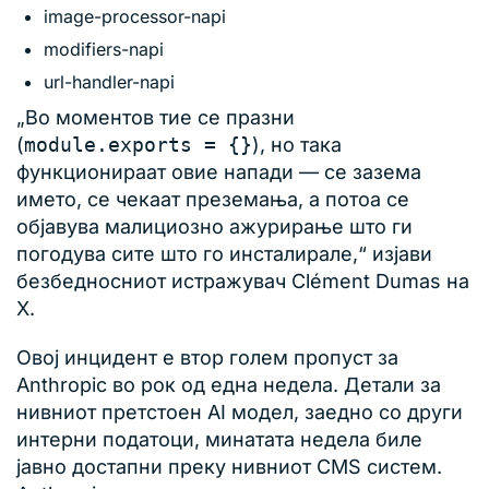
image-processor-napi
modifiers-napi
url-handler-napi
„Во моментов тие се празни
(
module.exports = {}
), но така
функционираат овие напади — се зазема
името, се чекаат преземања, а потоа се
објавува малициозно ажурирање што ги
погодува сите што го инсталирале,“ изјави
безбедносниот истражувач Clément Dumas на
X.
Овој инцидент е втор голем пропуст за
Anthropic во рок од една недела. Детали за
нивниот претстоен AI модел, заедно со други
интерни податоци, минатата недела биле
јавно достапни преку нивниот CMS систем.