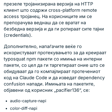
презеле тројанизирана верзија на HTTP
клиент што содржи cross-platform remote
access тројанец. На корисниците им се
препорачува веднаш да се вратат на
безбедна верзија и да ги ротираат сите тајни
(credentials).
Дополнително, напаѓачите веќе го
искористуваат протекувањето за да креираат
typosquat npm пакети со имиња на интерни
пакети, со цел да ги таргетираат оние што се
обидуваат да го компајлираат протечениот
код на Claude Code и да изведат dependency
confusion напади. Имињата на пакетите,
објавени од корисник „pacifier136“, се:
audio-capture-napi
color-diff-napi