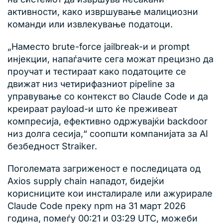
активности, како извршување малициозни
команди или извлекување податоци.
„Наместо brute-force jailbreak-и и prompt
инјекции, напаѓачите сега можат прецизно да
проучат и тестираат како податоците се
движат низ четирифазниот pipeline за
управување со контекст во Claude Code и да
креираат payload-и што ќе преживеат
компресија, ефективно одржувајќи backdoor
низ долга сесија,“ соопшти компанијата за AI
безбедност Straiker.
Поголемата загриженост е последицата од
Axios supply chain нападот, бидејќи
корисниците кои инсталирале или ажурирале
Claude Code преку npm на 31 март 2026
година, помеѓу 00:21 и 03:29 UTC, можеби