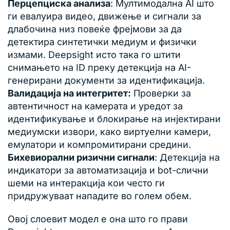
Перцепциска анализа
: Мултимодална AI што
ги евалуира видео, движење и сигнали за
длабочина низ повеќе фрејмови за да
детектира синтетички медиум и физички
измами. Deepsight исто така го штити
снимањето на ID преку детекција на AI-
генерирани документи за идентификација.
Валидација на интегритет:
Проверки за
автентичност на камерата и уредот за
идентификување и блокирање на инјектирани
медиумски извори, како виртуелни камери,
емулатори и компромитирани средини.
Бихевиорални ризични сигнали
: Детекција на
индикатори за автоматизација и bot-слични
шеми на интеракција кои често ги
придружуваат нападите во голем обем.
Овој слоевит модел е она што го прави