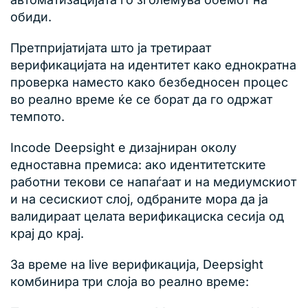
обиди.
Претпријатијата што ја третираат
верификацијата на идентитет како еднократна
проверка наместо како безбедносен процес
во реално време ќе се борат да го одржат
темпото.
Incode Deepsight е дизајниран околу
едноставна премиса: ако идентитетските
работни текови се напаѓаат и на медиумскиот
и на сесискиот слој, одбраните мора да ја
валидираат целата верификациска сесија од
крај до крај.
За време на live верификација, Deepsight
комбинира три слоја во реално време: