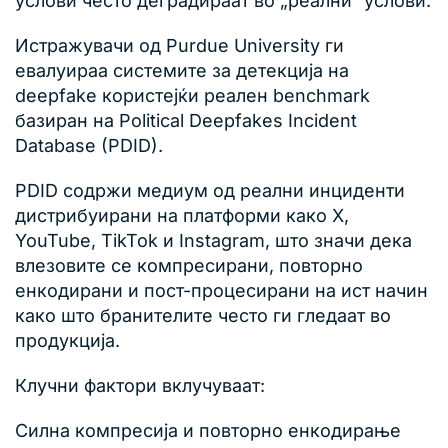
услови често деградираат во „реални“ услови.
Истражувачи од Purdue University ги
евалуираа системите за детекција на
deepfake користејќи реален benchmark
базиран на Political Deepfakes Incident
Database (PDID).
PDID содржи медиум од реални инциденти
дистрибуирани на платформи како X,
YouTube, TikTok и Instagram, што значи дека
влезовите се компресирани, повторно
енкодирани и пост-процесирани на ист начин
како што бранителите често ги гледаат во
продукција.
Клучни фактори вклучуваат:
Силна компресија и повторно енкодирање