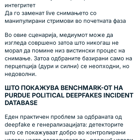
интегритет
Да го заменат live снимањето со
манипулирани стримови во почетната фаза
Во овие сценарија, медиумот може да
изгледа совршено затоа што никогаш не
морал да помине низ вистински процес на
снимање. Затоа одбраните базирани само на
перцепција (дури и силни) се неопходни, но
недоволни.
ШТО ПОКАЖУВА BENCHMARK-ОТ НА
PURDUE POLITICAL DEEPFAKES INCIDENT
DATABASE
Еден практичен проблем за одбраната од
deepfake е генерализацијата: детекторите
што се покажуваат добро во контролирани