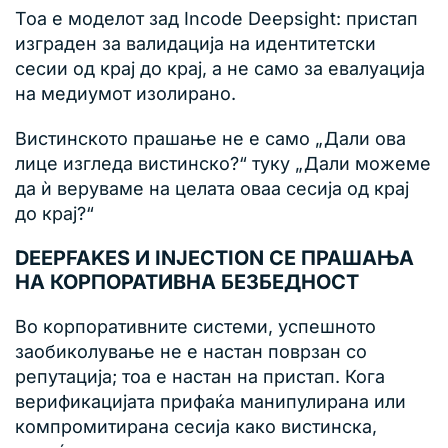
Тоа е моделот зад Incode Deepsight: пристап
изграден за валидација на идентитетски
сесии од крај до крај, а не само за евалуација
на медиумот изолирано.
Вистинското прашање не е само „Дали ова
лице изгледа вистинско?“ туку „Дали можеме
да ѝ веруваме на целата оваа сесија од крај
до крај?“
DEEPFAKES И INJECTION СЕ ПРАШАЊА
НА КОРПОРАТИВНА БЕЗБЕДНОСТ
Во корпоративните системи, успешното
заобиколување не е настан поврзан со
репутација; тоа е настан на пристап. Кога
верификацијата прифаќа манипулирана или
компромитирана сесија како вистинска,