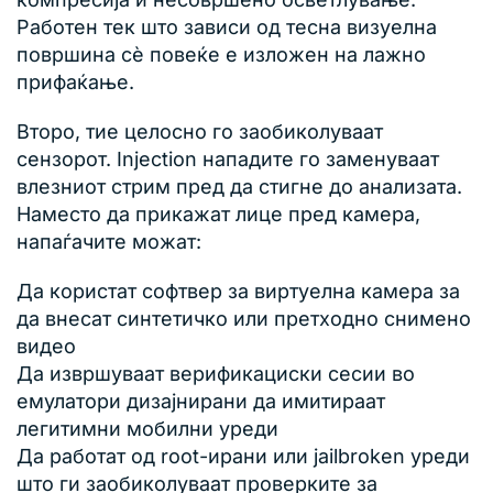
Работен тек што зависи од тесна визуелна
површина сè повеќе е изложен на лажно
прифаќање.
Второ, тие целосно го заобиколуваат
сензорот. Injection нападите го заменуваат
влезниот стрим пред да стигне до анализата.
Наместо да прикажат лице пред камера,
напаѓачите можат:
Да користат софтвер за виртуелна камера за
да внесат синтетичко или претходно снимено
видео
Да извршуваат верификациски сесии во
емулатори дизајнирани да имитираат
легитимни мобилни уреди
Да работат од root-ирани или jailbroken уреди
што ги заобиколуваат проверките за