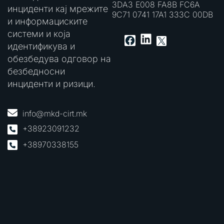
3DA3 E008 FA8B FC6A
инциденти кај мрежите
9C71 0741 17A1 333C 00DB
и информациските
системи и која
LinkedIn
Facebook
X
идентификува и
обезбедува одговор на
безбедносни
инциденти и ризици.
info@mkd-cirt.mk
+38923091232
+38970338155