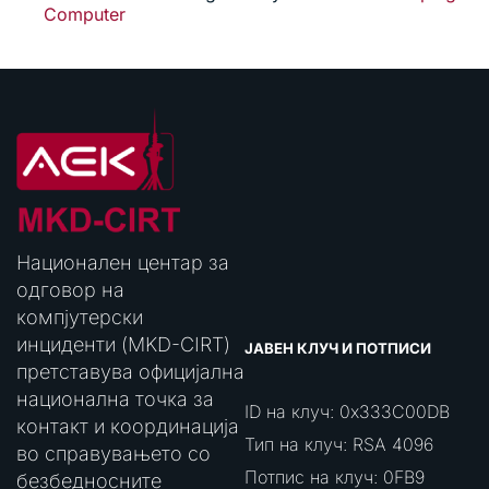
Computer
Национален центар за
одговор на
компјутерски
инциденти (MKD-CIRT)
ЈАВЕН КЛУЧ И ПОТПИСИ
претставува официјална
национална точка за
ID на клуч: 0x333C00DB
контакт и координација
Тип на клуч: RSA 4096
во справувањето со
Потпис на клуч: 0FB9
безбедносните