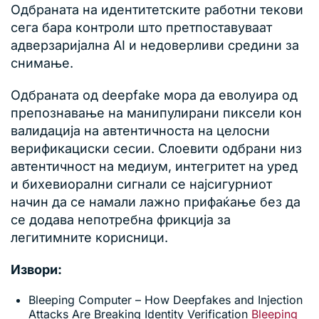
Одбраната на идентитетските работни текови
сега бара контроли што претпоставуваат
адверзаријална AI и недоверливи средини за
снимање.
Одбраната од deepfake мора да еволуира од
препознавање на манипулирани пиксели кон
валидација на автентичноста на целосни
верификациски сесии. Слоевити одбрани низ
автентичност на медиум, интегритет на уред
и бихевиорални сигнали се најсигурниот
начин да се намали лажно прифаќање без да
се додава непотребна фрикција за
легитимните корисници.
Извори:
Bleeping Computer – How Deepfakes and Injection
Attacks Are Breaking Identity Verification
Bleeping