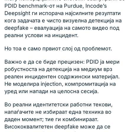
PDID benchmark-от на Purdue, Incode’s
Deepsight ги испорача најсилните резултати
кога задачата е чисто визуелна детекција на
deepfake – евалуација на самото видео под
реални услови на инцидент.
Но тоа е само првиот слој од проблемот.
Важно е да се биде прецизен: PDID ја мери
робустноста на детекција на медиум врз
реален инцидентен содржински материјал.
Не моделира injection, компромитација на
уред или напади на целосна сесија.
Во реални идентитетски работни текови,
напаѓачите не избираат една техника во
даден момент; тие ги комбинираат.
Висококвалитетен deepfake може да се