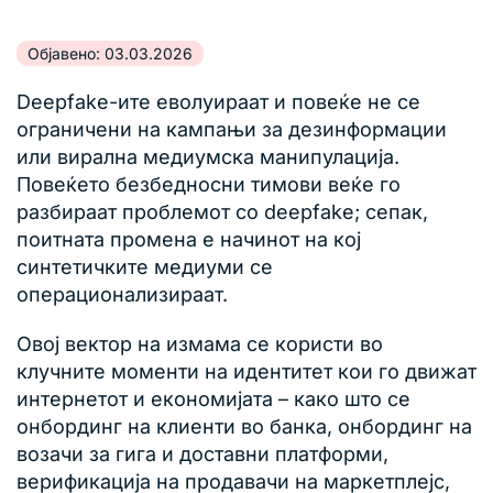
Објавено: 03.03.2026
Deepfake-ите еволуираат и повеќе не се
ограничени на кампањи за дезинформации
или вирална медиумска манипулација.
Повеќето безбедносни тимови веќе го
разбираат проблемот со deepfake; сепак,
поитната промена е начинот на кој
синтетичките медиуми се
операционализираат.
Овој вектор на измама се користи во
клучните моменти на идентитет кои го движат
интернетот и економијата – како што се
онбординг на клиенти во банка, онбординг на
возачи за гига и доставни платформи,
верификација на продавачи на маркетплејс,