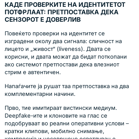
КАДЕ ПРОВЕРКИТЕ НА ИДЕНТИТЕТОТ
ПОТФРЛААТ: ПРЕТПОСТАВКА ДЕКА
СЕНЗОРОТ Е ДОВЕРЛИВ
Повеќето проверки на идентитет се
изградени околу два сигнала: сличност на
лицето и „живост“ (liveness). Двата се
корисни, и двата можат да бидат поткопани
ако системот претпостави дека влезниот
стрим е автентичен.
Напаѓачите ја рушат таа претпоставка на два
комплементарни начини.
Прво, тие имитираат вистински медиум.
Deepfake-ите и клоновите на глас се
подобруваат во реални оперативни услови –
кратки клипови, мобилно снимање,
компресија и несовршено осветлување.