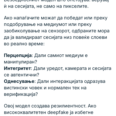
ѝ на сесијата, не само на пикселите.
Ако напаѓачите можат да победат или преку
подобрување на медиумот или преку
заобиколување на сензорот, одбраните мора
да ја валидираат сесијата низ повеќе слоеви
во реално време:
Перцепција
: Дали самиот медиум е
манипулиран?
Интегритет
: Дали уредот, камерата и сесијата
се автентични?
Однесување
: Дали интеракцијата одразува
вистински човек и нормален тек на
верификација?
Овој модел создава резилиентност. Ако
висококвалитетен deepfake ја избегне