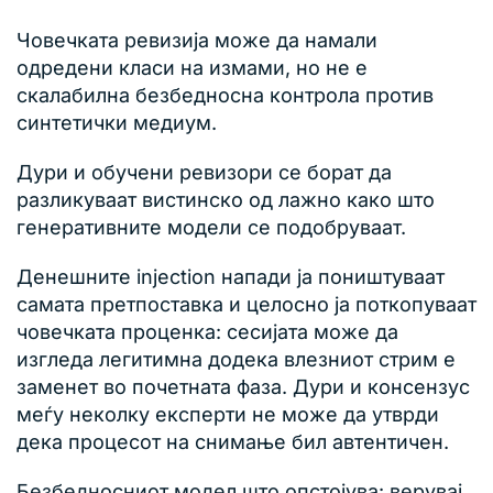
Човечката ревизија може да намали
одредени класи на измами, но не е
скалабилна безбедносна контрола против
синтетички медиум.
Дури и обучени ревизори се борат да
разликуваат вистинско од лажно како што
генеративните модели се подобруваат.
Денешните injection напади ја поништуваат
самата претпоставка и целосно ја поткопуваат
човечката проценка: сесијата може да
изгледа легитимна додека влезниот стрим е
заменет во почетната фаза. Дури и консензус
меѓу неколку експерти не може да утврди
дека процесот на снимање бил автентичен.
Безбедносниот модел што опстојува: верувај