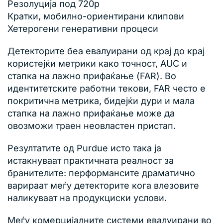
Резолуција под 720p
Кратки, мобилно-ориентирани клипови
Хетерогени генеративни процеси
Детекторите беа евалуирани од крај до крај
користејќи метрики како точност, AUC и
стапка на лажно прифаќање (FAR). Во
идентитетските работни текови, FAR често е
покритична метрика, бидејќи дури и мала
стапка на лажно прифаќање може да
овозможи траен неовластен пристап.
Резултатите од Purdue исто така ја
истакнуваат практичната реалност за
бранителите: перформансите драматично
варираат меѓу детекторите кога влезовите
наликуваат на продукциски услови.
Меѓу комерцијалните системи евалуирани во