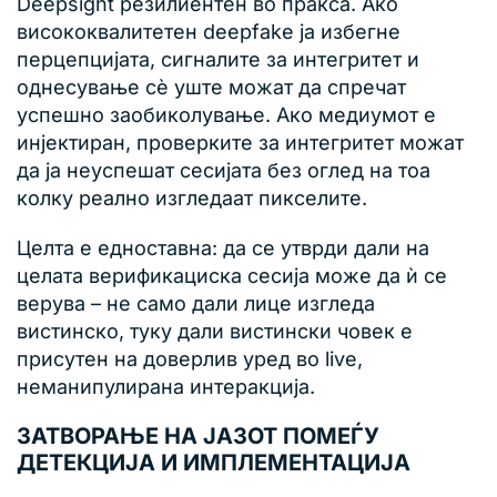
Deepsight резилиентен во пракса. Ако
висококвалитетен deepfake ја избегне
перцепцијата, сигналите за интегритет и
однесување сè уште можат да спречат
успешно заобиколување. Ако медиумот е
инјектиран, проверките за интегритет можат
да ја неуспешат сесијата без оглед на тоа
колку реално изгледаат пикселите.
Целта е едноставна: да се утврди дали на
целата верификациска сесија може да ѝ се
верува – не само дали лице изгледа
вистинско, туку дали вистински човек е
присутен на доверлив уред во live,
неманипулирана интеракција.
ЗАТВОРАЊЕ НА ЈАЗОТ ПОМЕЃУ
ДЕТЕКЦИЈА И ИМПЛЕМЕНТАЦИЈА