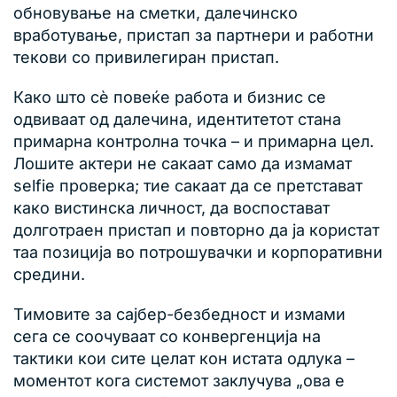
обновување на сметки, далечинско
вработување, пристап за партнери и работни
текови со привилегиран пристап.
Како што сè повеќе работа и бизнис се
одвиваат од далечина, идентитетот стана
примарна контролна точка – и примарна цел.
Лошите актери не сакаат само да измамат
selfie проверка; тие сакаат да се претстават
како вистинска личност, да воспостават
долготраен пристап и повторно да ја користат
таа позиција во потрошувачки и корпоративни
средини.
Тимовите за сајбер-безбедност и измами
сега се соочуваат со конвергенција на
тактики кои сите целат кон истата одлука –
моментот кога системот заклучува „ова е