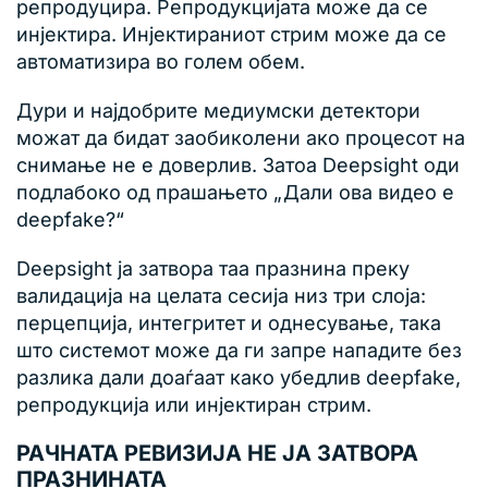
репродуцира. Репродукцијата може да се
инјектира. Инјектираниот стрим може да се
автоматизира во голем обем.
Дури и најдобрите медиумски детектори
можат да бидат заобиколени ако процесот на
снимање не е доверлив. Затоа Deepsight оди
подлабоко од прашањето „Дали ова видео е
deepfake?“
Deepsight ја затвора таа празнина преку
валидација на целата сесија низ три слоја:
перцепција, интегритет и однесување, така
што системот може да ги запре нападите без
разлика дали доаѓаат како убедлив deepfake,
репродукција или инјектиран стрим.
РАЧНАТА РЕВИЗИЈА НЕ ЈА ЗАТВОРА
ПРАЗНИНАТА