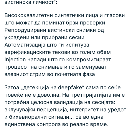
вистинска личност“:
Висококвалитетни синтетички лица и гласови
што можат да поминат брзи проверки
Репродуцирани вистински снимки од
украдени или прибрани сесии
Автоматизација што ги испитува
верификациските текови во голем обем
Injection напади што го компромитираат
процесот на снимање и го заменуваат
влезниот стрим во почетната фаза
Затоа „детекција на deepfake“ сама по себе
повеќе не е доволна. На претпријатијата им е
потребна целосна валидација на сесијата:
вклучувајќи перцепција, интегритет на уредот
и бихевиорални сигнали… сè во една
единствена контрола во реално време.