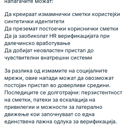
напаѓачите можат:
Да креираат измамнички сметки користејќи
синтетички идентитети
Да преземат постоечки кориснички сметки
Да ја заобиколат HR верификацијата при
далечинско вработување
Да добијат неовластен пристап до
чувствителни внатрешни системи
За разлика од измамите на социјалните
мрежи, овие напади можат да овозможат
постојан пристап во доверливи средини.
Последиците се долготрајни: перзистентност
на сметки, патеки за ескалација на
привилегии и можности за латерално
движење кои започнуваат со една
единствена лажна одлука за верификација.