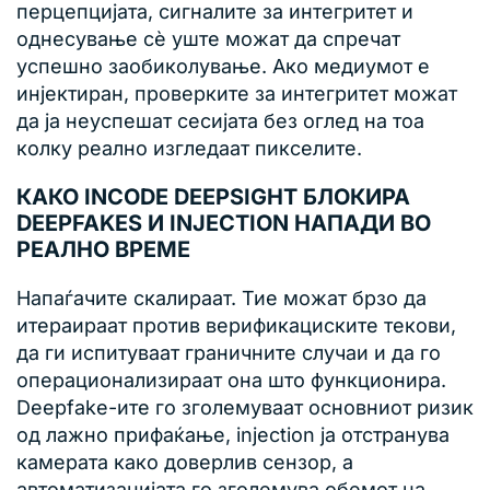
перцепцијата, сигналите за интегритет и
однесување сè уште можат да спречат
успешно заобиколување. Ако медиумот е
инјектиран, проверките за интегритет можат
да ја неуспешат сесијата без оглед на тоа
колку реално изгледаат пикселите.
КАКО INCODE DEEPSIGHT БЛОКИРА
DEEPFAKES И INJECTION НАПАДИ ВО
РЕАЛНО ВРЕМЕ
Напаѓачите скалираат. Тие можат брзо да
итераираат против верификациските текови,
да ги испитуваат граничните случаи и да го
операционализираат она што функционира.
Deepfake-ите го зголемуваат основниот ризик
од лажно прифаќање, injection ја отстранува
камерата како доверлив сензор, а
автоматизацијата го зголемува обемот на