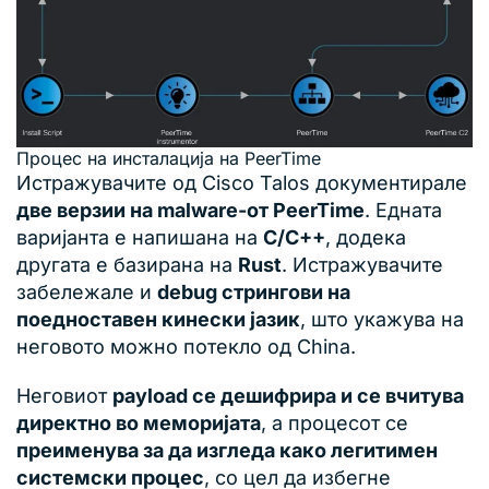
Процес на инсталација на PeerTime
Истражувачите од Cisco Talos документирале
две верзии на malware-от PeerTime
. Едната
варијанта е напишана на
C/C++
, додека
другата е базирана на
Rust
. Истражувачите
забележале и
debug стрингови на
поедноставен кинески јазик
, што укажува на
неговото можно потекло од China.
Неговиот
payload се дешифрира и се вчитува
директно во меморијата
, а процесот се
преименува за да изгледа како легитимен
системски процес
, со цел да избегне