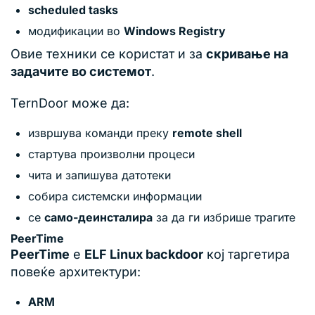
scheduled tasks
модификации во
Windows Registry
Овие техники се користат и за
скривање на
задачите во системот
.
TernDoor може да:
извршува команди преку
remote shell
стартува произволни процеси
чита и запишува датотеки
собира системски информации
се
само-деинсталира
за да ги избрише трагите
PeerTime
PeerTime
е
ELF Linux backdoor
кој таргетира
повеќе архитектури:
ARM