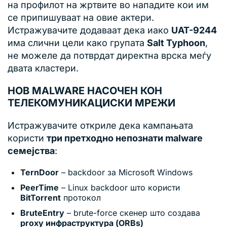
на профилот на жртвите во нападите кои им
се припишуваат на овие актери.
Истражувачите додаваат дека иако
UAT-9244
има слични цели како групата
Salt Typhoon
,
не можеле да потврдат директна врска меѓу
двата кластери.
НОВ MALWARE НАСОЧЕН КОН
ТЕЛЕКОМУНИКАЦИСКИ МРЕЖИ
Истражувачите откриле дека кампањата
користи
три претходно непознати malware
семејства
:
TernDoor
– backdoor за Microsoft Windows
PeerTime
– Linux backdoor што користи
BitTorrent
протокол
BruteEntry
– brute-force скенер што создава
proxy инфраструктура (ORBs)