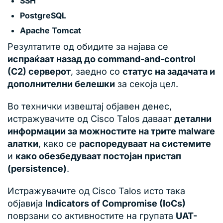
SSH
PostgreSQL
Apache Tomcat
Резултатите од обидите за најава се
испраќаат назад до command-and-control
(C2) серверот
, заедно со
статус на задачата и
дополнителни белешки
за секоја цел.
Во технички извештај објавен денес,
истражувачите од Cisco Talos даваат
детални
информации за можностите на трите malware
алатки
, како се
распоредуваат на системите
и
како обезбедуваат постојан пристап
(persistence)
.
Истражувачите од Cisco Talos исто така
објавија
Indicators of Compromise (IoCs)
поврзани со активностите на групата
UAT-