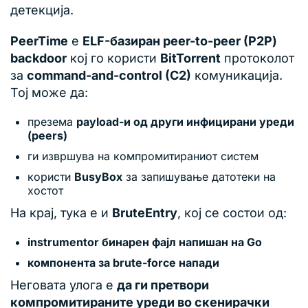
детекција.
PeerTime
е
ELF-базиран peer-to-peer (P2P)
backdoor
кој го користи
BitTorrent
протоколот
за
command-and-control (C2)
комуникација.
Тој може да:
презема
payload-и од други инфицирани уреди
(peers)
ги извршува на компромитираниот систем
користи
BusyBox
за запишување датотеки на
хостот
На крај, тука е и
BruteEntry
, кој се состои од:
instrumentor бинарен фајл напишан на Go
компонента за brute-force напади
Неговата улога е
да ги претвори
компромитираните уреди во скенирачки