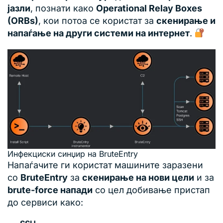
јазли
, познати како
Operational Relay Boxes
(ORBs)
, кои потоа се користат за
скенирање и
напаѓање на други системи на интернет
.
Инфекциски синџир на BruteEntry
Напаѓачите ги користат машините заразени
со
BruteEntry
за
скенирање на нови цели
и за
brute-force напади
со цел добивање пристап
до сервиси како: