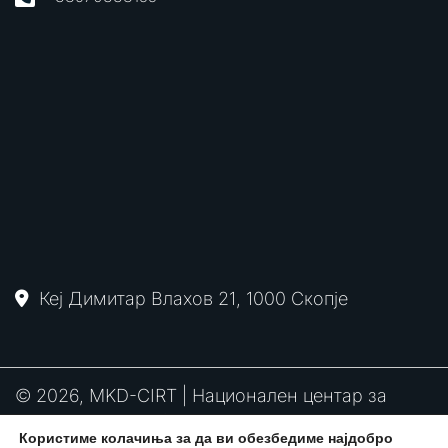
Кеј Димитар Влахов 21, 1000 Скопје
© 2026, MKD-CIRT | Национален центар за
одговор на компјутерски инциденти
Користиме колачиња за да ви обезбедиме најдобро
PGP
RFC2350
Политика за привантост