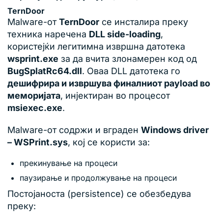
TernDoor
Malware-от
TernDoor
се инсталира преку
техника наречена
DLL side-loading
,
користејќи легитимна извршна датотека
wsprint.exe
за да вчита злонамерен код од
BugSplatRc64.dll
. Оваа DLL датотека го
дешифрира и извршува финалниот payload во
меморијата
, инјектиран во процесот
msiexec.exe
.
Malware-от содржи и вграден
Windows driver
– WSPrint.sys
, кој се користи за:
прекинување на процеси
паузирање и продолжување на процеси
Постојаноста (persistence) се обезбедува
преку: