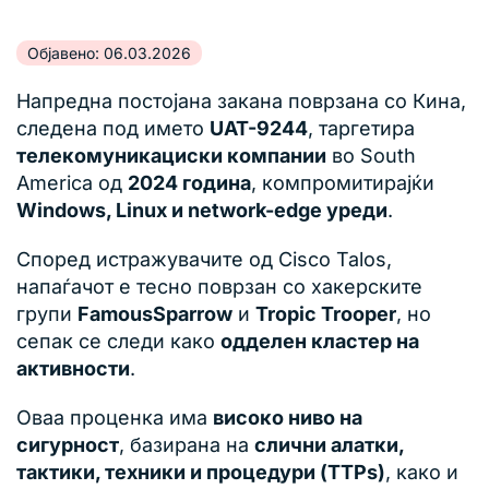
Објавено: 06.03.2026
Напредна постојана закана поврзана со Кина,
следена под името
UAT-9244
, таргетира
телекомуникациски компании
во South
America од
2024 година
, компромитирајќи
Windows, Linux и network-edge уреди
.
Според истражувачите од Cisco Talos,
напаѓачот е тесно поврзан со хакерските
групи
FamousSparrow
и
Tropic Trooper
, но
сепак се следи како
одделен кластер на
активности
.
Оваа проценка има
високо ниво на
сигурност
, базирана на
слични алатки,
тактики, техники и процедури (TTPs)
, како и