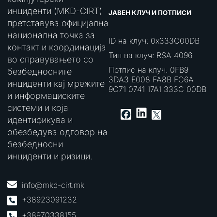
инциденти (MKD-CIRT)
ЈАВЕН КЛУЧ И ПОТПИСИ
претставува официјална
национална точка за
ID на клуч: 0x333C00DB
контакт и координација
Тип на клуч: RSA 4096
во справувањето со
Потпис на клуч: 0FB9
безбедносните
3DA3 E008 FA8B FC6A
инциденти кај мрежите
9C71 0741 17A1 333C 00DB
и информациските
системи и која
LinkedIn
Facebook
X
идентификува и
обезбедува одговор на
безбедносни
инциденти и ризици.
info@mkd-cirt.mk
+38923091232
+38970338155