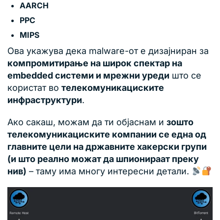
AARCH
PPC
MIPS
Ова укажува дека malware-от е дизајниран за
компромитирање на широк спектар на
embedded системи и мрежни уреди
што се
користат во
телекомуникациските
инфраструктури
.
Ако сакаш, можам да ти објаснам и
зошто
телекомуникациските компании се една од
главните цели на државните хакерски групи
(и што реално можат да шпионираат преку
нив)
– таму има многу интересни детали.