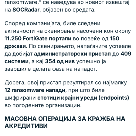
ransomware,“ се наведува во новиот извештај
на
SOCRadar
, објавен во средата.
Според компанијата, биле следени
активности на скенирање насочени кон околу
11.250 FortiGate портали
во повеќе од
150
држави
. По скенирањето, напаѓачите успеале
да добијат
администраторски пристап
до
409
системи
, а кај
354 од нив
успешно ја
завршиле целата фаза на нападот.
Досега, овој пристап резултирал со најмалку
12 ransomware напади
, при што биле
шифрирани
стотици крајни уреди (endpoints)
во погодените организации.
МАСОВНА ОПЕРАЦИЈА ЗА КРАЖБА НА
АКРЕДИТИВИ