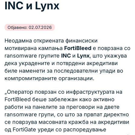
INC и Lynx
Објавено: 02.07.2026
Неодамна откриената финансиски
мотивирана кампања
FortiBleed
е поврзана со
ransomware групите
INC
и
Lynx
, што укажува
дека украдените и потврдени акредитиви
биле наменети за последователни упади во
компромитираните организации.
„Оператор поврзан со инфраструктурата на
FortiBleed беше забележан како активно
работи на панелите за преговори на двете
ransomware групи, со што за првпат директно
се поврзува масовната кражба на акредитиви
од FortiGate уреди со распоредување