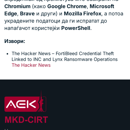
Chromium
(како
Google Chrome
,
Microsoft
Edge
,
Brave
и други) и
Mozilla Firefox
, а потоа
украдените податоци да ги испратат до
напаѓачот користејќи
PowerShell
.
Извори:
The Hacker News – FortiBleed Credential Theft
Linked to INC and Lynx Ransomware Operations
The Hacker News