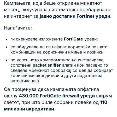
Кампањата, која беше откриена минатиот
месец, вклучувала систематско пребарување
на интернет за
јавно достапни Fortinet уреди
.
Напаѓачите:
ги скенирале изложените
FortiGate
уреди;
се обидувале да се најават користејќи познати
комбинации на кориснички имиња и лозинки;
по успешното компромитирање инсталирале
сопствени
packet sniffer
алатки кои пасивно го
следеле мрежниот сообраќај со цел да собираат
кориснички акредитиви и други податоци за
автентикација.
Се проценува дека кампањата опфатила
околу
430.000 FortiGate firewall уреди
ширум
светот, при што биле собрани повеќе од
110
милиони акредитиви
.