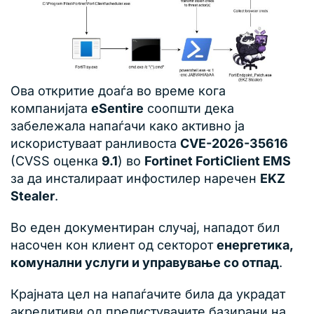
Ова откритие доаѓа во време кога
компанијата
eSentire
соопшти дека
забележала напаѓачи како активно ја
искористуваат ранливоста
CVE-2026-35616
(CVSS оценка
9.1
) во
Fortinet FortiClient EMS
за да инсталираат инфостилер наречен
EKZ
Stealer
.
Во еден документиран случај, нападот бил
насочен кон клиент од секторот
енергетика,
комунални услуги и управување со отпад
.
Крајната цел на напаѓачите била да украдат
акредитиви од прелистувачите базирани на