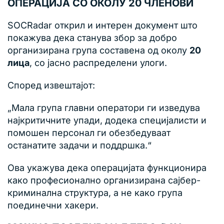
ОПЕРАЦИЈА СО ОКОЛУ 20 ЧЛЕНОВИ
SOCRadar открил и интерен документ што
покажува дека станува збор за добро
организирана група составена од околу
20
лица
, со јасно распределени улоги.
Според извештајот:
„Мала група главни оператори ги изведува
најкритичните упади, додека специјалисти и
помошен персонал ги обезбедуваат
останатите задачи и поддршка.“
Ова укажува дека операцијата функционира
како професионално организирана сајбер-
криминална структура, а не како група
поединечни хакери.