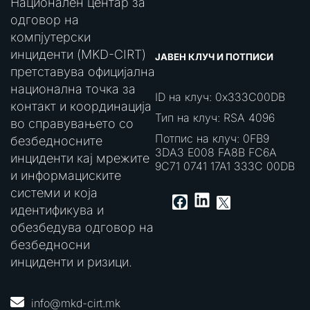
Национален центар за
одговор на
компјутерски
инциденти (MKD-CIRT)
ЈАВЕН КЛУЧ И ПОТПИСИ
претставува официјална
национална точка за
ID на клуч: 0x333C00DB
контакт и координација
Тип на клуч: RSA 4096
во справувањето со
Потпис на клуч: 0FB9
безбедносните
3DA3 E008 FA8B FC6A
инциденти кај мрежите
9C71 0741 17A1 333C 00DB
и информациските
системи и која
LinkedIn
Facebook
X
идентификува и
обезбедува одговор на
безбедносни
инциденти и ризици.
info@mkd-cirt.mk