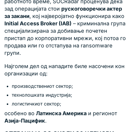
работното време, SOCRadar проценува дека
зад операцијата стои
рускоговоречки актер
за закани
, кој најверојатно функционира како
Initial Access Broker (IAB)
– криминална група
специјализирана за добивање почетен
пристап до корпоративни мрежи, кој потоа го
продава или го отстапува на ransomware
групи.
Најголем дел од нападите биле насочени кон
организации од:
производствениот сектор;
технолошката индустрија;
логистичкиот сектор;
особено во
Латинска Америка
и регионот
Азија-Пацифик
.