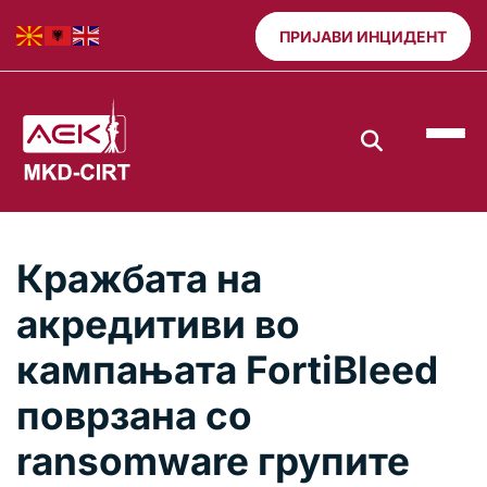
ПРИЈАВИ ИНЦИДЕНТ
Кражбата на
акредитиви во
кампањата FortiBleed
поврзана со
ransomware групите