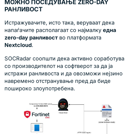
МОЖНО ПОСЕДУВАЊЕ ZERO-DAY
РАНЛИВОСТ
Истражувачите, исто така, веруваат дека
напаѓачите располагаат со најмалку
една
zero-day ранливост
во платформата
Nextcloud
.
SOCRadar соопшти дека активно соработува
со производителот на софтверот за да ја
истражи ранливоста и да овозможи нејзино
навремено отстранување пред да биде
пошироко злоупотребена.