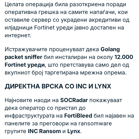
Целата операција била разоткриена поради
оперативна грешка на самите напаѓачи, кои
оставиле сервер со украдени акредитиви од
илјадници Fortinet уреди јавно достапен на
интернет.
Истражувачите проценуваат дека
Golang
packet sniffer
бил инсталиран на околу
12.000
Fortinet уреди
, што претставува само дел од
вкупниот број таргетирана мрежна опрема.
ДИРЕКТНА ВРСКА СО INC И LYNX
Најновите наоди на
SOCRadar
покажуваат
дека оператор со пристап до
инфраструктурата на
FortiBleed
бил најавен на
панелите за преговори на ransomware
групите
INC Ransom
и
Lynx
.