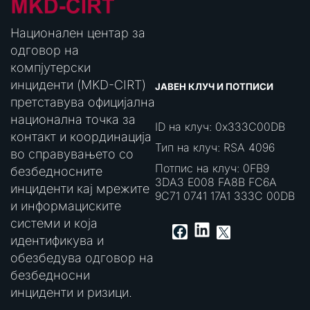
Национален центар за
одговор на
компјутерски
инциденти (MKD-CIRT)
ЈАВЕН КЛУЧ И ПОТПИСИ
претставува официјална
национална точка за
ID на клуч: 0x333C00DB
контакт и координација
Тип на клуч: RSA 4096
во справувањето со
Потпис на клуч: 0FB9
безбедносните
3DA3 E008 FA8B FC6A
инциденти кај мрежите
9C71 0741 17A1 333C 00DB
и информациските
системи и која
LinkedIn
Facebook
X
идентификува и
обезбедува одговор на
безбедносни
инциденти и ризици.