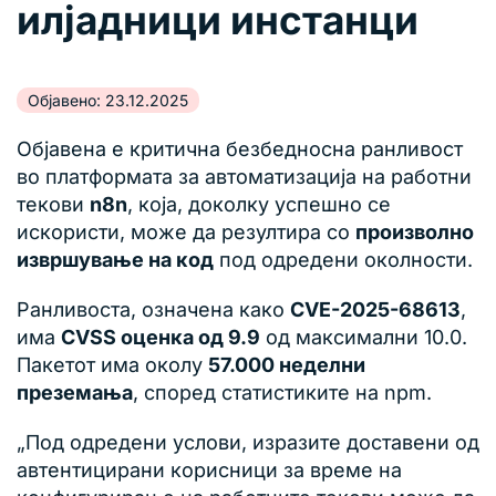
илјадници инстанци
Објавено: 23.12.2025
Објавена е критична безбедносна ранливост
во платформата за автоматизација на работни
текови
n8n
, која, доколку успешно се
искористи, може да резултира со
произволно
извршување на код
под одредени околности.
Ранливоста, означена како
CVE-2025-68613
,
има
CVSS оценка од 9.9
од максимални 10.0.
Пакетот има околу
57.000 неделни
преземања
, според статистиките на npm.
„Под одредени услови, изразите доставени од
автентицирани корисници за време на