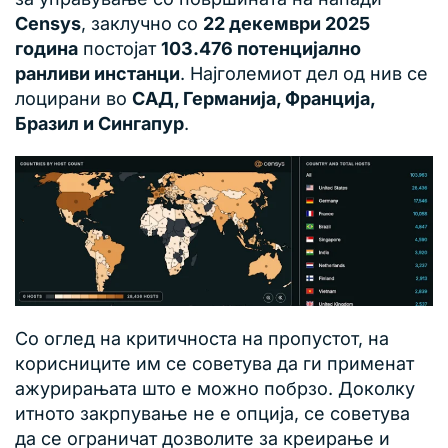
Censys
, заклучно со
22 декември 2025
година
постојат
103.476 потенцијално
ранливи инстанци
. Најголемиот дел од нив се
лоцирани во
САД, Германија, Франција,
Бразил и Сингапур
.
Со оглед на критичноста на пропустот, на
корисниците им се советува да ги применат
ажурирањата што е можно побрзо. Доколку
итното закрпување не е опција, се советува
да се ограничат дозволите за креирање и