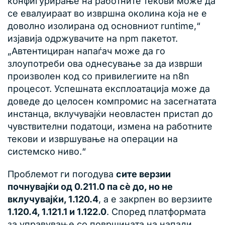
конфигурирање на работните текови може да
се евалуираат во извршна околина која не е
доволно изолирана од основниот runtime,“
изјавија одржувачите на npm пакетот.
„Автентициран напаѓач може да го
злоупотреби ова однесување за да изврши
произволен код со привилегиите на n8n
процесот. Успешната експлоатација може да
доведе до целосен компромис на засегнатата
инстанца, вклучувајќи неовластен пристап до
чувствителни податоци, измена на работните
текови и извршување на операции на
системско ниво.“
Проблемот ги погодува
сите верзии
почнувајќи од 0.211.0 па сè до, но не
вклучувајќи, 1.120.4
, а е закрпен во верзиите
1.120.4, 1.121.1 и 1.122.0
. Според платформата
за управување со површината на напади