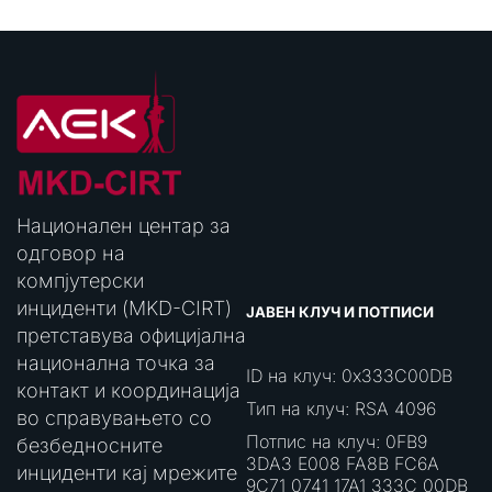
Национален центар за
одговор на
компјутерски
инциденти (MKD-CIRT)
ЈАВЕН КЛУЧ И ПОТПИСИ
претставува официјална
национална точка за
ID на клуч: 0x333C00DB
контакт и координација
Тип на клуч: RSA 4096
во справувањето со
Потпис на клуч: 0FB9
безбедносните
3DA3 E008 FA8B FC6A
инциденти кај мрежите
9C71 0741 17A1 333C 00DB