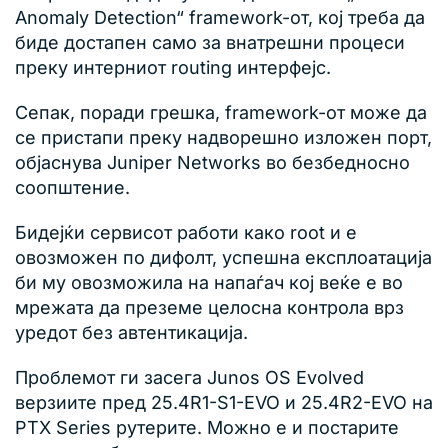
Anomaly Detection“ framework-от, кој треба да
биде достапен само за внатрешни процеси
преку интерниот routing интерфејс.
Сепак, поради грешка, framework-от може да
се пристапи преку надворешно изложен порт,
објаснува Juniper Networks во безбедносно
соопштение.
Бидејќи сервисот работи како root и е
овозможен по дифолт, успешна експлоатација
би му овозможила на напаѓач кој веќе е во
мрежата да преземе целосна контрола врз
уредот без автентикација.
Проблемот ги засега Junos OS Evolved
верзиите пред 25.4R1-S1-EVO и 25.4R2-EVO на
PTX Series рутерите. Можно е и постарите