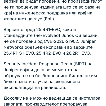
верзии да бидат погодени, но производителот
не ги проценува изданијата што се во фаза на
крај на инженерска поддршка или крај на
животниот циклус (EoL).
Верзиите пред 25.4R1-EVO, како и
стандардните (не-Evolved) Junos OS верзии,
не се погодени од CVE-2026-21902. Juniper
Networks обезбеди исправки во верзиите
25.4R1-S1-EVO, 25.4R2-EVO и 26.2R1-EVO.
Security Incident Response Team (SIRT) на
Juniper изјави дека во моментот на
објавување на безбедносниот билтен не им
биле познати случаи на злонамерна
експлоатација на ранливоста.
Доколку не е можно веднаш да се инсталира
закрпата, производителот препорачува