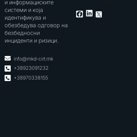
и информациските
системи и која
LinkedIn
Facebook
X
идентификува и
обезбедува одговор на
безбедносни
инциденти и ризици.
info@mkd-cirt.mk
+38923091232
+38970338155