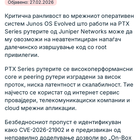
Објавено: 27.02.2026
Критична ранливост во мрежниот оперативен
систем Junos OS Evolved што работи на PTX
Series рутерите од Juniper Networks може да
му овозможи на неавтентициран напаѓач
далечинско извршување код со root
привилегии.
PTX Series рутерите се високоперформансни
core и peering рутери изградени за висок
проток, ниска латентност и скалабилност. Тие
најчесто се користат од интернет сервис
провајдери, телекомуникациски компании и
cloud мрежни апликации.
Безбедносниот пропуст е идентификуван
како CVE-2026-21902 и е предизвикан од
неправилно доделување дозволи во „On-Box