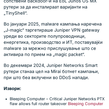
сопствени backdoor-и на EoL Junos OS MX
рутери за да инсталираат варијанти на
„TinyShell“.
Во јануари 2025, malware кампања наречена
„J-magic“ таргетираше Juniper VPN gateway
уреди во секторите полупроводници,
енергетика, производство и ИТ, поставувајќи
malware за мрежно прислушување што се
активира по прием на „magic packet“.
Во декември 2024, Juniper Networks Smart
рутери станаа цел на Mirai ботнет кампањи,
при што беа вклучени во DDoS напади.
Извори:
Bleeping Computer – Critical Juniper Networks PTX
flaw allows full router takeover
Bleeping Computer