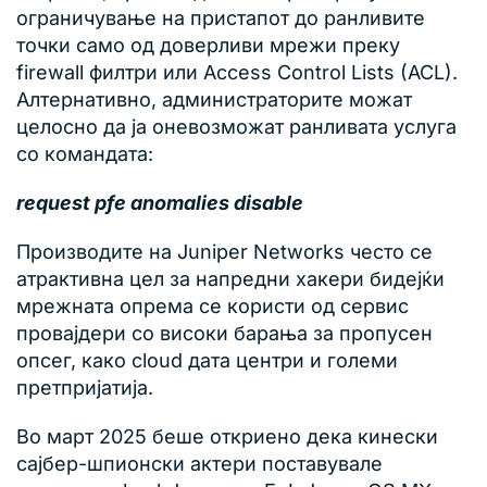
ограничување на пристапот до ранливите
точки само од доверливи мрежи преку
firewall филтри или Access Control Lists (ACL).
Алтернативно, администраторите можат
целосно да ја оневозможат ранливата услуга
со командата:
request pfe anomalies disable
Производите на Juniper Networks често се
атрактивна цел за напредни хакери бидејќи
мрежната опрема се користи од сервис
провајдери со високи барања за пропусен
опсег, како cloud дата центри и големи
претпријатија.
Во март 2025 беше откриено дека кинески
сајбер-шпионски актери поставувале