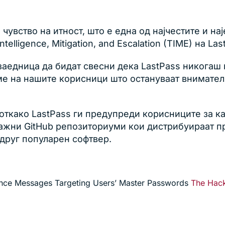
чувство на итност, што е една од најчестите и на
ntelligence, Mitigation, and Escalation (TIME) на L
аедница да бидат свесни дека LastPass никогаш 
име на нашите корисници што остануваат внимате
и откако LastPass ги предупреди корисниците за 
лажни GitHub репозиториуми кои дистрибуираат п
 друг популарен софтвер.
nce Messages Targeting Users’ Master Passwords
The Hac