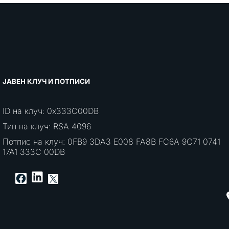
ЈАВЕН КЛУЧ И ПОТПИСИ
ID на клуч: 0x333C00DB
Тип на клуч: RSA 4096
Потпис на клуч: 0FB9 3DA3 E008 FA8B FC6A 9C71 0741
17A1 333C 00DB
LinkedIn
Facebook
X