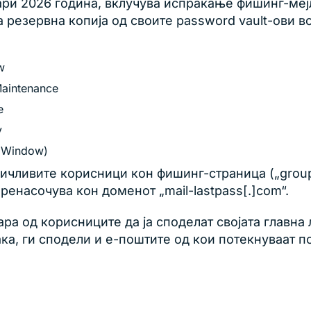
уари 2026 година, вклучува испраќање фишинг-ме
 резервна копија од своите password vault-ови в
w
Maintenance
e
y
r Window)
ничливите корисници кон фишинг-страница („group
ренасочува кон доменот „mail-lastpass[.]com“.
а од корисниците да ја споделат својата главна л
ка, ги сподели и е-поштите од кои потекнуваат п