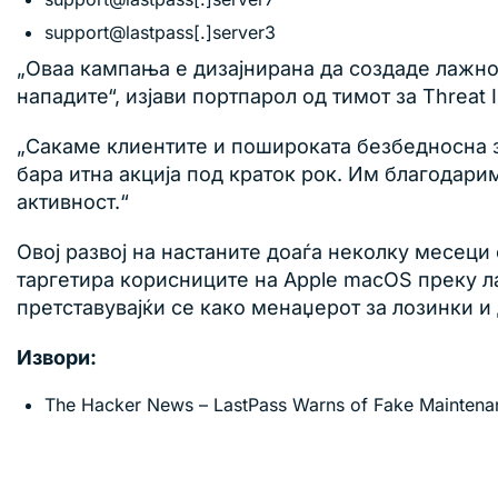
support@lastpass[.]server3
„Оваа кампања е дизајнирана да создаде лажно 
нападите“, изјави портпарол од тимот за Threat I
„Сакаме клиентите и пошироката безбедносна з
бара итна акција под краток рок. Им благодар
активност.“
Овој развој на настаните доаѓа неколку месец
таргетира корисниците на Apple macOS преку 
претставувајќи се како менаџерот за лозинки и
Извори:
The Hacker News – LastPass Warns of Fake Maintena