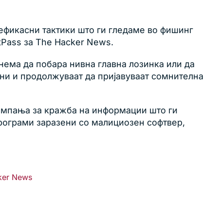
јефикасни тактики што ги гледаме во фишинг
astPass за The Hacker News.
нема да побара нивна главна лозинка или да
лни и продолжуваат да пријавуваат сомнителна
кампања за кражба на информации што ги
рограми заразени со малициозен софтвер,
ker News