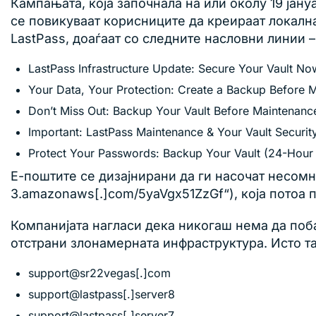
Кампањата, која започнала на или околу 19 јан
се повикуваат корисниците да креираат локална
LastPass, доаѓаат со следните насловни линии –
LastPass Infrastructure Update: Secure Your Vault No
Your Data, Your Protection: Create a Backup Before 
Don’t Miss Out: Backup Your Vault Before Maintenanc
Important: LastPass Maintenance & Your Vault Securit
Protect Your Passwords: Backup Your Vault (24-Hou
Е-поштите се дизајнирани да ги насочат несом
3.amazonaws[.]com/5yaVgx51ZzGf“), која потоа п
Компанијата нагласи дека никогаш нема да побар
отстрани злонамерната инфраструктура. Исто та
support@sr22vegas[.]com
support@lastpass[.]server8
support@lastpass[.]server7