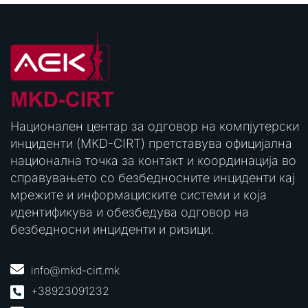
Национален центар за одговор на компјутерски
инциденти (MKD-CIRT) претставува официјална
национална точка за контакт и координација во
справувањето со безбедносните инциденти кај
мрежите и информациските системи и која
идентификува и обезбедува одговор на
безбедносни инциденти и ризици.
info@mkd-cirt.mk
+38923091232