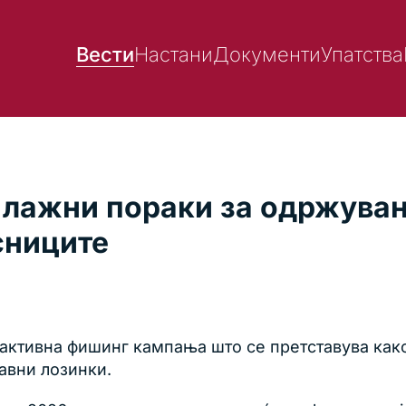
Вести
Настани
Документи
Упатства
 лажни пораки за одржувањ
сниците
 активна фишинг кампања што се претставува како
лавни лозинки.