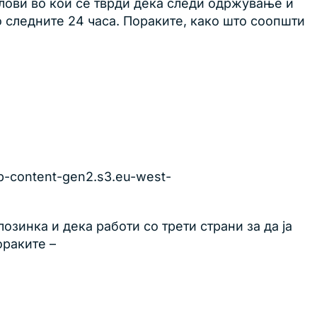
јлови во кои се тврди дека следи одржување и
о следните 24 часа. Пораките, како што соопшти
-content-gen2.s3.eu-west-
озинка и дека работи со трети страни за да ја
ораките –