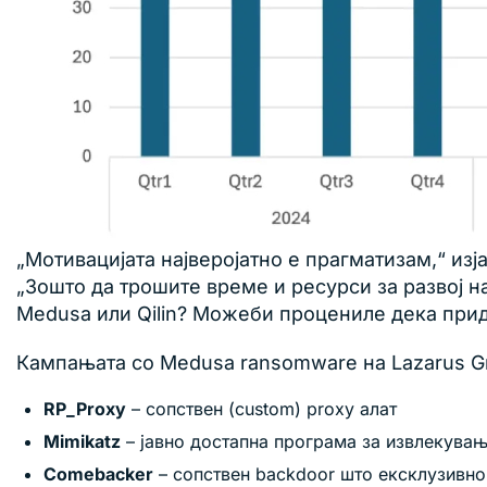
„Мотивацијата најверојатно е прагматизам,“ изј
„Зошто да трошите време и ресурси за развој н
Medusa или Qilin? Можеби процениле дека придо
Кампањата со Medusa ransomware на Lazarus Gr
RP_Proxy
– сопствен (custom) proxy алат
Mimikatz
– јавно достапна програма за извлекувањ
Comebacker
– сопствен backdoor што ексклузивно