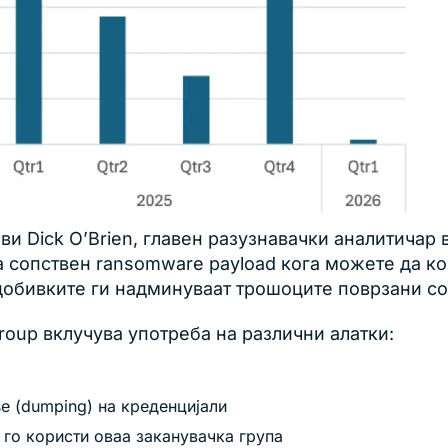
ави Dick O’Brien, главен разузнавачки аналитичар 
а сопствен ransomware payload кога можете да к
бивките ги надминуваат трошоците поврзани со a
oup вклучува употреба на различни алатки:
е (dumping) на креденцијали
 го користи оваа заканувачка група