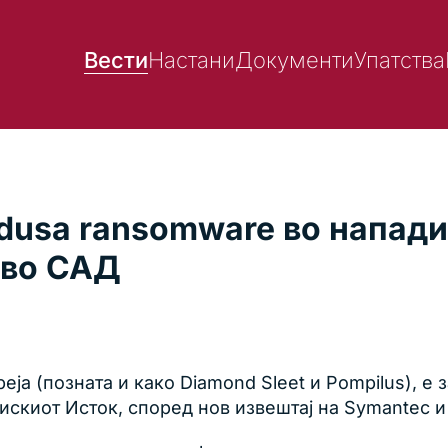
Вести
Настани
Документи
Упатства
dusa ransomware во напади 
 во САД
реја (позната и како Diamond Sleet и Pompilus),
скиот Исток, според нов извештај на Symantec и 