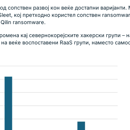
 од сопствен развој кон веќе достапни варијанти. 
leet, кој претходно користел сопствен ransomwar
Qilin ransomware.
омена кај севернокорејските хакерски групи – на
) на веќе воспоставени RaaS групи, наместо самос