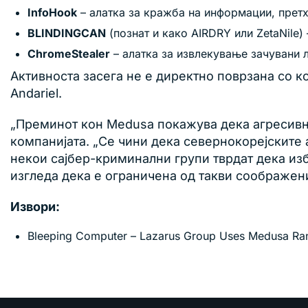
InfoHook
– алатка за кражба на информации, прет
BLINDINGCAN
(познат и како AIRDRY или ZetaNile)
ChromeStealer
– алатка за извлекување зачувани 
Активноста засега не е директно поврзана со к
Andariel.
„Преминот кон Medusa покажува дека агресивно
компанијата. „Се чини дека севернокорејските
некои сајбер-криминални групи тврдат дека из
изгледа дека е ограничена од такви соображени
Извори:
Bleeping Computer – Lazarus Group Uses Medusa Ran