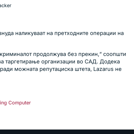
acker
изнуда наликуваат на претходните операции на
р-криминалот продолжува без прекин,“ соопшти
 за таргетирање организации во САД. Додека
оради можната репутациска штета, Lazarus не
ping Computer