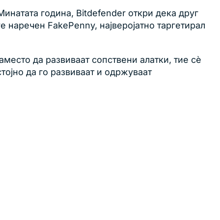
Минатата година, Bitdefender откри дека друг
e наречен FakePenny, најверојатно таргетирал
место да развиваат сопствени алатки, тие сè
тојно да го развиваат и одржуваат