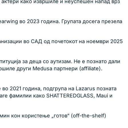
 актери како извршиле и неуспешен напад врз
arwing во 2023 година. Групата досега презела
ганизации во САД од почетокот на ноември 2025
итуција за деца со аутизам. Не е познато дали
иле други Medusa партнери (affiliate).
 во 2021 година, подгрупа на Lazarus позната
omware фамилии како SHATTEREDGLASS, Maui и
ин кон користење „готов“ (off-the-shelf)