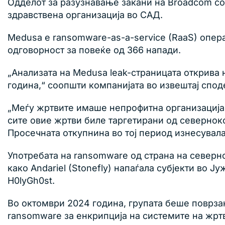
Одделот за разузнавање закани на Broadcom со
здравствена организација во САД.
Medusa е ransomware-as-a-service (RaaS) опера
одговорност за повеќе од 366 напади.
„Анализата на Medusa leak-страницата открива
година,“ соопшти компанијата во извештај спод
„Меѓу жртвите имаше непрофитна организација в
сите овие жртви биле таргетирани од северноко
Просечната откупнина во тој период изнесувала
Употребата на ransomware од страна на севернок
како Andariel (Stonefly) напаѓала субјекти во
H0lyGh0st.
Во октомври 2024 година, групата беше поврзан
ransomware за енкрипција на системите на жрт