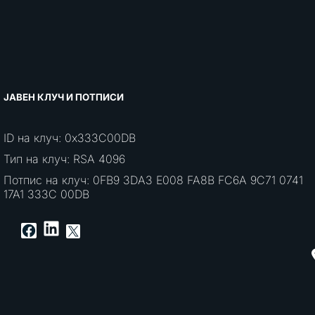
ЈАВЕН КЛУЧ И ПОТПИСИ
ID на клуч: 0x333C00DB
Тип на клуч: RSA 4096
Потпис на клуч: 0FB9 3DA3 E008 FA8B FC6A 9C71 0741
17A1 333C 00DB
LinkedIn
Facebook
X