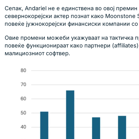
Сепак, Andariel не е единствена во овој премин
севернокорејски актер познат како Moonstone S
повеќе јужнокорејски финансиски компании со 
Овие промени можеби укажуваат на тактичка пр
повеќе функционираат како партнери (affiliates
малициозниот софтвер.