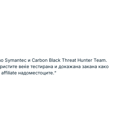
во Symantec и Carbon Black Threat Hunter Team.
ористите веќе тестиранa и докажанa закана како
ffiliate надоместоците.“