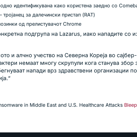
ходно идентификувана како користена заедно со Comeb
 – тројанец за далечински пристап (RAT)
лозинки од прелистувачот Chrome
онкретна подгрупа на Lazarus, иако нападите со 
то и алчно учество на Северна Кореја во сајбе
 актери немаат многу скрупули кога станува збор
бегнуваат напади врз здравствени организации п
ја.“
somware in Middle East and U.S. Healthcare Attacks
Blee