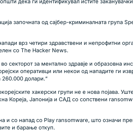
општи дека ги идентификувал истите заканувачки
ција започната од сајбер-криминалната група Spe
 напади врз четири здравствени и непрофитни ор
елен со The Hacker News.
о секторот за ментално здравје и образовна инст
рејски оперативци или некои од нападите ги изврш
 260.000 долари.“
орејските хакерски групи не е нова појава. Уште
 Јужна Кореја, Јапонија и САД со сопствени rans
а и со напад со Play ransomware, што означи прем
вите и барање откуп.