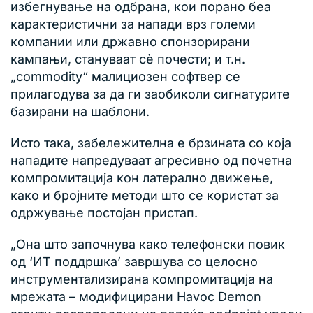
избегнување на одбрана, кои порано беа
карактеристични за напади врз големи
компании или државно спонзорирани
кампањи, стануваат сè почести; и т.н.
„commodity“ малициозен софтвер се
прилагодува за да ги заобиколи сигнатурите
базирани на шаблони.
Исто така, забележителна е брзината со која
нападите напредуваат агресивно од почетна
компромитација кон латерално движење,
како и бројните методи што се користат за
одржување постојан пристап.
„Она што започнува како телефонски повик
од ‘ИТ поддршка’ завршува со целосно
инструментализирана компромитација на
мрежата – модифицирани Havoc Demon