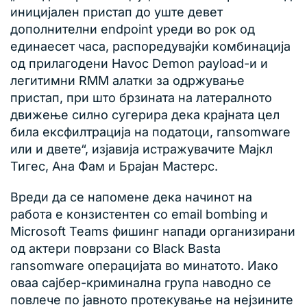
иницијален пристап до уште девет
дополнителни endpoint уреди во рок од
единаесет часа, распоредувајќи комбинација
од прилагодени Havoc Demon payload-и и
легитимни RMM алатки за одржување
пристап, при што брзината на латералното
движење силно сугерира дека крајната цел
била ексфилтрација на податоци, ransomware
или и двете“, изјавија истражувачите Мајкл
Тигес, Ана Фам и Брајан Мастерс.
Вреди да се напомене дека начинот на
работа е конзистентен со email bombing и
Microsoft Teams фишинг напади организирани
од актери поврзани со Black Basta
ransomware операцијата во минатото. Иако
оваа сајбер-криминална група наводно се
повлече по јавното протекување на нејзините