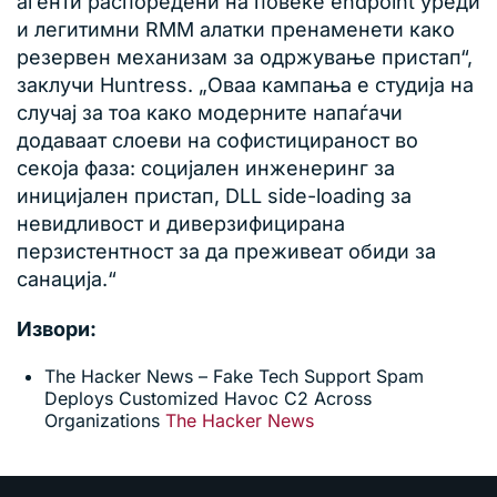
агенти распоредени на повеќе endpoint уреди
и легитимни RMM алатки пренаменети како
резервен механизам за одржување пристап“,
заклучи Huntress. „Оваа кампања е студија на
случај за тоа како модерните напаѓачи
додаваат слоеви на софистицираност во
секоја фаза: социјален инженеринг за
иницијален пристап, DLL side-loading за
невидливост и диверзифицирана
перзистентност за да преживеат обиди за
санација.“
Извори:
The Hacker News – Fake Tech Support Spam
Deploys Customized Havoc C2 Across
Organizations
The Hacker News