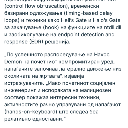
(control flow obfuscation), временски
базирани одложувања (timing-based delay
loops) и техники како Hell’s Gate и Halo’s Gate
за закачување (hook) на функциите на ntdll.dll
и заобиколување на endpoint detection and
response (EDR) решенија.
„По успешното распоредување на Havoc
Demon на почетниот компромитиран уред,
напаѓачите започнаа латерално движење низ
околината на жртвата“, изјавија
истражувачите. „Иако почетниот социјален
инженеринг и испораката на малициозен
софтвер покажаа интересни техники,
активностите рачно управувани од напаѓачот
(hands-on-keyboard) што следеа беа
релативно едноставни.“