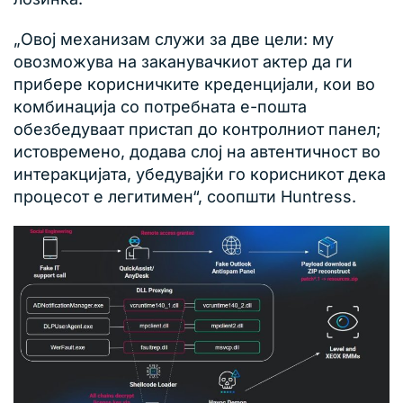
„Овој механизам служи за две цели: му
овозможува на заканувачкиот актер да ги
прибере корисничките креденцијали, кои во
комбинација со потребната е-пошта
обезбедуваат пристап до контролниот панел;
истовремено, додава слој на автентичност во
интеракцијата, убедувајќи го корисникот дека
процесот е легитимен“, соопшти Huntress.