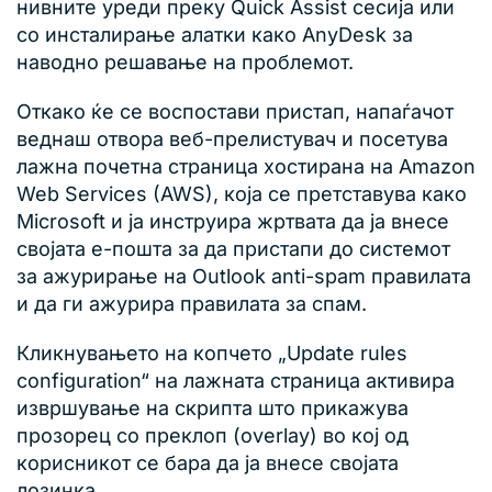
нивните уреди преку Quick Assist сесија или
со инсталирање алатки како AnyDesk за
наводно решавање на проблемот.
Откако ќе се воспостави пристап, напаѓачот
веднаш отвора веб-прелистувач и посетува
лажна почетна страница хостирана на Amazon
Web Services (AWS), која се претставува како
Microsoft и ја инструира жртвата да ја внесе
својата е-пошта за да пристапи до системот
за ажурирање на Outlook anti-spam правилата
и да ги ажурира правилата за спам.
Кликнувањето на копчето „Update rules
configuration“ на лажната страница активира
извршување на скрипта што прикажува
прозорец со преклоп (overlay) во кој од
корисникот се бара да ја внесе својата
лозинка.