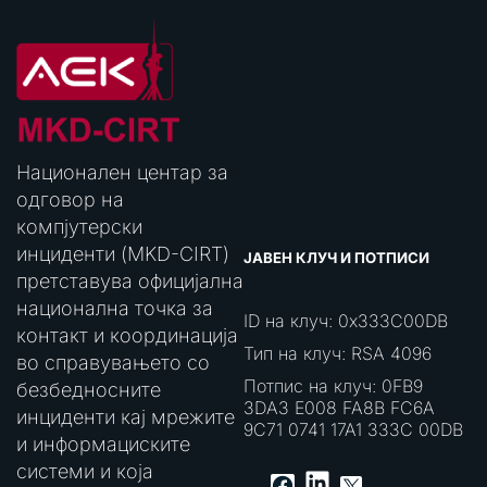
Национален центар за
одговор на
компјутерски
инциденти (MKD-CIRT)
ЈАВЕН КЛУЧ И ПОТПИСИ
претставува официјална
национална точка за
ID на клуч: 0x333C00DB
контакт и координација
Тип на клуч: RSA 4096
во справувањето со
Потпис на клуч: 0FB9
безбедносните
3DA3 E008 FA8B FC6A
инциденти кај мрежите
9C71 0741 17A1 333C 00DB
и информациските
системи и која
LinkedIn
Facebook
X