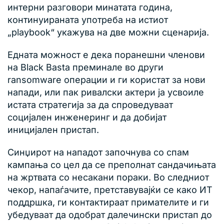
интерни разговори минатата година,
континуираната употреба на истиот
„playbook“ укажува на две можни сценарија.
Едната можност е дека поранешни членови
на Black Basta преминале во други
ransomware операции и ги користат за нови
напади, или пак ривалски актери ја усвоиле
истата стратегија за да спроведуваат
социјален инженеринг и да добијат
иницијален пристап.
Синџирот на нападот започнува со спам
кампања со цел да се преполнат сандачињата
на жртвата со несакани пораки. Во следниот
чекор, напаѓачите, претставувајќи се како ИТ
поддршка, ги контактираат примателите и ги
убедуваат да одобрат далечински пристап до