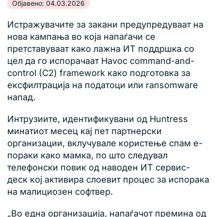
Објавено: 04.03.2026
Истражувачите за закани предупредуваат на
нова кампања во која напаѓачи се
претставуваат како лажна ИТ поддршка со
цел да го испорачаат Havoc command-and-
control (C2) framework како подготовка за
ексфилтрација на податоци или ransomware
напад.
Интрузиите, идентификувани од Huntress
минатиот месец кај пет партнерски
организации, вклучувале користење спам е-
пораки како мамка, по што следувал
телефонски повик од наводен ИТ сервис-
деск кој активира слоевит процес за испорака
на малициозен софтвер.
„Во една организација, напаѓачот премина од