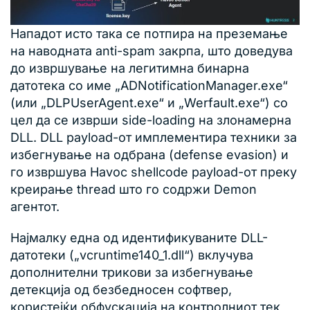
Нападот исто така се потпира на преземање
на наводната anti-spam закрпа, што доведува
до извршување на легитимна бинарна
датотека со име „ADNotificationManager.exe“
(или „DLPUserAgent.exe“ и „Werfault.exe“) со
цел да се изврши side-loading на злонамерна
DLL. DLL payload-от имплементира техники за
избегнување на одбрана (defense evasion) и
го извршува Havoc shellcode payload-от преку
креирање thread што го содржи Demon
агентот.
Најмалку една од идентификуваните DLL-
датотеки („vcruntime140_1.dll“) вклучува
дополнителни трикови за избегнување
детекција од безбедносен софтвер,
користејќи обфускација на контролниот тек