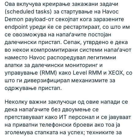
Ова вклучува креирање закажани задачи
(scheduled tasks) за стартување на Havoc
Demon payload-от секојпат кога заразените
endpoint уреди ќе се рестартираат, со што им
се овозможува на напаѓачите постојан
далечински пристап. Сепак, утврдено е дека
во некои компромитирани системи напаѓачот
наместо Havoc распоредувал легитимни
алатки за далечински мониторинг и
управување (RMM) како Level RMM и XEOX, со
што ги диверзифицирал механизмите за
одржување пристап.
Неколку важни заклучоци од овие напади се
дека напаѓачите без двоумење се
претставуваат како ИТ персонал и се јавуваат
на приватни телефонски броеви ако тоа ја
зголемува стапката на успех; техниките за