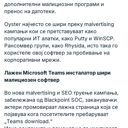
дополнителни малициозни програми и
пренос на датотеки.
Oyster најчесто се шири преку malvertising
кампањи кои се претставуваат како
популарни ИТ алатки, како Putty и WinSCP.
Рансомвер групи, како Rhysida, исто така го
користеле овој софтвер за пробивање на
корпоративни мрежи.
Лажен Microsoft Teams инсталатор шири
малициозен софтвер
Во нова malvertising и SEO труење кампања,
забележана од Blackpoint SOC, заканувачки
актери промовираат лажна страница која се
појавува кога посетителите пребаруваат
„Teams download.“