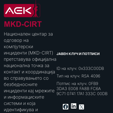
Национален центар за
одговор на
компјутерски
инциденти (MKD-CIRT)
ЈАВЕН КЛУЧ И ПОТПИСИ
претставува официјална
национална точка за
ID на клуч: 0x333C00DB
контакт и координација
Тип на клуч: RSA 4096
во справувањето со
Потпис на клуч: 0FB9
безбедносните
3DA3 E008 FA8B FC6A
инциденти кај мрежите
9C71 0741 17A1 333C 00DB
и информациските
системи и која
LinkedIn
Facebook
X
идентификува и