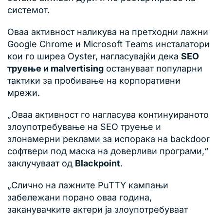
системот.
Оваа активност наликува на претходни лажни
Google Chrome и Microsoft Teams инсталатори
кои го ширеа Oyster, нагласувајќи дека
SEO
труење и malvertising
остануваат популарни
тактики за пробивање на корпоративни
мрежи.
„Оваа активност го нагласува континуираното
злоупотребување на SEO труење и
злонамерни реклами за испорака на backdoor
софтвери под маска на доверливи програми,“
заклучуваат од
Blackpoint
.
„Слично на лажните PuTTY кампањи
забележани порано оваа година,
заканувачките актери ја злоупотребуваат