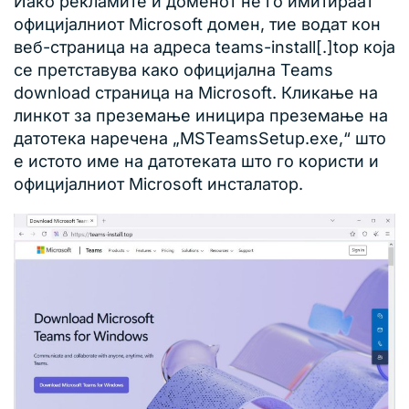
Иако рекламите и доменот не го имитираат
официјалниот Microsoft домен, тие водат кон
веб-страница на адреса teams-install[.]top која
се претставува како официјална Teams
download страница на Microsoft. Кликање на
линкот за преземање иницира преземање на
датотека наречена „MSTeamsSetup.exe,“ што
е истото име на датотеката што го користи и
официјалниот Microsoft инсталатор.