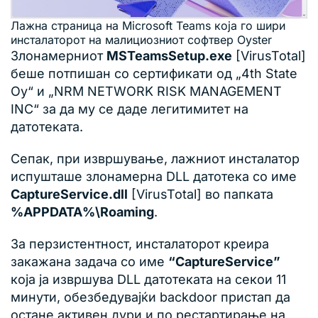
Лажна страница на Microsoft Teams која го шири
инсталаторот на малициозниот софтвер Oyster
Злонамерниот
MSTeamsSetup.exe
[VirusTotal]
беше потпишан со сертификати од „4th State
Oy“ и „NRM NETWORK RISK MANAGEMENT
INC“ за да му се даде легитимитет на
датотеката.
Сепак, при извршување, лажниот инсталатор
испушташе злонамерна DLL датотека со име
CaptureService.dll
[VirusTotal] во папката
%APPDATA%\Roaming
.
За перзистентност, инсталаторот креира
закажана задача со име
“CaptureService”
која ја извршува DLL датотеката на секои 11
минути, обезбедувајќи backdoor пристап да
остане активен дури и по рестартирање на