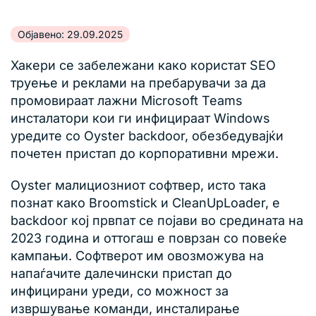
Објавено: 29.09.2025
Хакери се забележани како користат SEO
труење и реклами на пребарувачи за да
промовираат лажни Microsoft Teams
инсталатори кои ги инфицираат Windows
уредите со Oyster backdoor, обезбедувајќи
почетен пристап до корпоративни мрежи.
Оyster малициозниот софтвер, исто така
познат како Broomstick и CleanUpLoader, е
backdoor кој првпат се појави во средината на
2023 година и оттогаш е поврзан со повеќе
кампањи. Софтверот им овозможува на
напаѓачите далечински пристап до
инфицирани уреди, со можност за
извршување команди, инсталирање