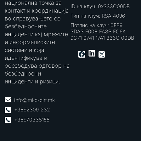
национална точка за
ID на клуч: 0x333C00DB
контакт и координација
Тип на клуч: RSA 4096
во справувањето со
Потпис на клуч: 0FB9
безбедносните
3DA3 E008 FA8B FC6A
инциденти кај мрежите
9C71 0741 17A1 333C 00DB
и информациските
системи и која
LinkedIn
Facebook
X
идентификува и
обезбедува одговор на
безбедносни
инциденти и ризици.
info@mkd-cirt.mk
+38923091232
+38970338155