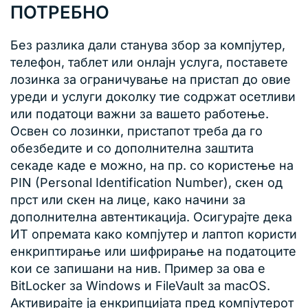
ПОТРЕБНО
Без разлика дали станува збор за компјутер,
телефон, таблет или онлајн услуга, поставете
лозинка за ограничување на пристап до овие
уреди и услуги доколку тие содржат осетливи
или податоци важни за вашето работење.
Освен со лозинки, пристапот треба да го
обезбедите и со дополнителна заштита
секаде каде е можно, на пр. со користење на
PIN (Personal Identification Number), скен од
прст или скен на лице, како начини за
дополнителна автентикација. Осигурајте дека
ИТ опремата како компјутер и лаптоп користи
енкриптирање или шифрирање на податоците
кои се запишани на нив. Пример за ова е
BitLocker за Windows и FileVault за macOS.
Активирајте ја енкрипцијата пред компјутерот