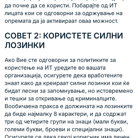
да почне да се користи. Побарајте од ИТ
лицата кои се одговорни за одржување на
опремата да ја активираат оваа можност.
СОВЕТ 2: КОРИСТЕТЕ СИЛНИ
ЛОЗИНКИ
Ако Вие сте одговорни за политиките за
користење на ИТ уредите во вашата
организација, осигурете дека вработените
знаат како да креираат силни лозинки кои ќе
бидат лесни за запомнување, но истовремено
и тешки за откривање од криминалците.
Вообичаена пракса е должината на лозинките
да биде најмалку 8 карактери, и да содржат
три од четирите групи на знаци (мали букви,
големи букви, броеви и специјални знаци).
Осигурете се дека секој корисник има личен