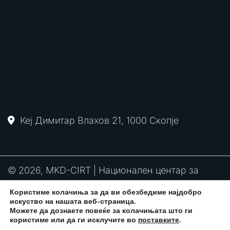
Кеј Димитар Влахов 21, 1000 Скопје
© 2026, MKD-CIRT | Национален центар за
одговор на компјутерски инциденти
Користиме колачиња за да ви обезбедиме најдобро
PGP
RFC2350
Политика за привантост
искуство на нашата веб-страница.
потпис
Можете да дознаете повеќе за колачињата што ги
користиме или да ги исклучите во
поставките
.