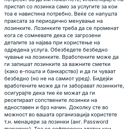
пристап со лозинка само за услугите за кои
тоа е навистина потребно. Веќе се напушта
праксата за периодично менување на
лозинките. Лозинките треба да се променат
кога се сомневате дека се загрозени
деталите за најава при користење на
одредена услуга. Обезбедете безбедно
чување на лозинките. Вработените може да
ги запишат лозинките за важните сметки
(како е-пошта и банкарство) и да ги чуваат
безбедно (но не на самиот уред). Бидејќи
вработените може да ги заборават лозинките,
осигурајте дека тие ќе можат да ги
ресетираат сопствените лозинки на
едноставен и брз начин. Доколку сте во
можност во вашата организација користете
т.н. менаџери за лозинки (анг. Password
managers). Тоа се софтверски алатки кои