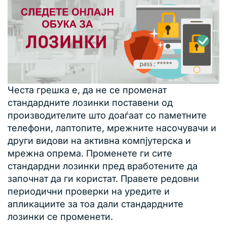
Честа грешка е, да не се променат
стандардните лозинки поставени од
производителите што доаѓаат со паметните
телефони, лаптопите, мрежните насочувачи и
други видови на активна компјутерска и
мрежна опрема. Променете ги сите
стандардни лозинки пред вработените да
започнат да ги користат. Правете редовни
периодични проверки на уредите и
апликациите за тоа дали стандардните
лозинки се променети.