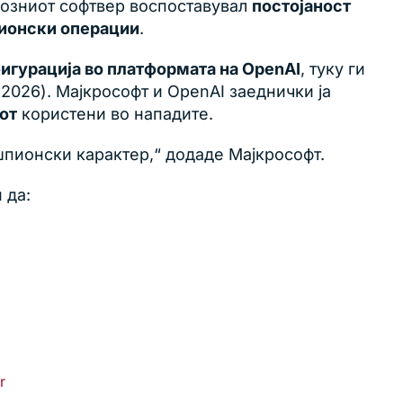
циозниот софтвер воспоставувал
постојаност
пионски операции
.
игурација во платформата на OpenAI
, туку ги
 2026). Мајкрософт и OpenAI заеднички ја
от
користени во нападите.
 шпионски карактер,“ додаде Мајкрософт.
 да:
r