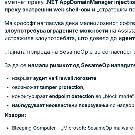
вметнат преку
.NET AppDomainManager injectio
преку внатрешни web shell-ови
и „стратешки по
Мајкрософт нагласува дека малициозниот софт
злоупотребува вградените можности
на Assist
истражиле злоупотребата, што довело до
идент
„Тајната природа на SesameOp е во согласност 
За да се
намали ризикот од SesameOp нападит
извршат
аудит на firewall логовите
,
овозможат
tamper protection
,
конфигурираат
endpoint detection
во „block mode“,
набљудуваат неовластени поврзувања
со надвор
Извори:
Bleeping Computer – „Microsoft: SesameOp malware a