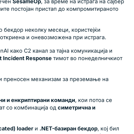
речен
SesameOp
, за време на истрага на сајбер
чите постојан пристап до компромитираното
о бекдор неколку месеци, користејќи
откриена и оневозможена при истрага.
AI како C2 канал за тајна комуникација и
t Incident Response
тимот во понеделничкиот
 или преносен механизам за преземање на
и и енкриптирани команди
, кои потоа се
ат со комбинација од
симетрична и
ated) loader
и
.NET-базиран бекдор
, кој бил