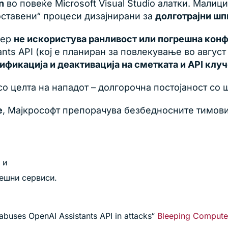
n
во повеќе Microsoft Visual Studio алатки. Мали
ставени“ процеси дизајнирани за
долготрајни ш
вер
не искористува ранливост или погрешна конф
ants API (кој е планиран за повлекување во август
ификација и деактивација на сметката и API клуч
со целта на нападот – долгорочна постојаност со
е
, Мајкрософт препорачува безбедносните тимови
 и
ешни сервиси.
buses OpenAI Assistants API in attacks“
Bleeping Compute