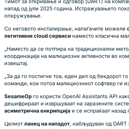
Тимот за откривање и одговор (DART) на компа
напад од јули 2025 година. Истражувањето пок
опкружување.
Со неговото инсталирање, напаѓачите можеле
легитимни cloud сервиси
наместо класична мал
„Наместо да се потпира на традиционални метод
координација на малициозни активности во к
извештај.
„За да го постигне тоа, еден дел од бекдорот 
команди, кои потоа малициозниот софтвер ги и
SesameOp
го користи OpenAI Assistants API ка
дешифрираат и извршуваат на заразените сист
асиметрична енкрипција
и се испраќаат назад 
Целиот
ланец на нападот
, набљудуван од DART