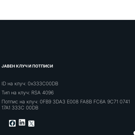
ЈАВЕН КЛУЧ И ПОТПИСИ
ID на клуч: 0x333C00DB
Тип на клуч: RSA 4096
Потпис на клуч: 0FB9 3DA3 E008 FA8B FC6A 9C71 0741
17A1 333C 00DB
LinkedIn
Facebook
X