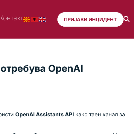
Контакт
ПРИЈАВИ ИНЦИДЕНТ
потребува OpenAI
ористи
OpenAI Assistants API
како таен канал за