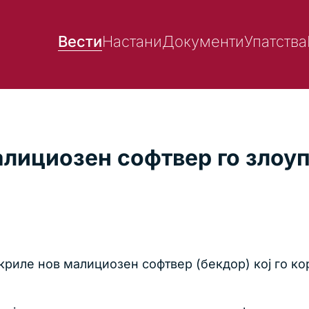
Вести
Настани
Документи
Упатства
лициозен софтвер го злоу
криле нов малициозен софтвер (бекдор) кој го к