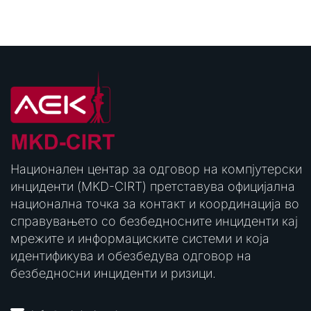
Национален центар за одговор на компјутерски
инциденти (MKD-CIRT) претставува официјална
национална точка за контакт и координација во
справувањето со безбедносните инциденти кај
мрежите и информациските системи и која
идентификува и обезбедува одговор на
безбедносни инциденти и ризици.