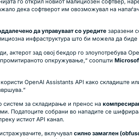
нијата го открил новиот малициозен софтвер, на
ажало дека софтверот им овозможувал на напаѓа
оддалечено да управуваат со уредите
заразени с
ициозна инфраструктура што би можела да биде 
и, актерот зад овој бекдор го злоупотребува Open
омпромитираното опкружување,“ соопшти
Microsof
го користи OpenAI Assistants API како складиште
звршува.“
ко систем за складирање и пренос на
компресиран
еми. Податоците собрани во нападите се шифрира
преку истиот API канал.
 истражувачите, вклучувал
силно замаглен (obfusc