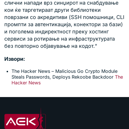
слични напади врз синџирот на снабдување
кои ќе таргетираат други библиотеки
поврзани со акредитиви (SSH помошници, CLI
промпти за автентикација, конектори за бази)
и поголема индиректност преку хостинг
сервиси за ротирање на инфраструктурата
без повторно објавување на кодот.“
Извори:
The Hacker News – Malicious Go Crypto Module
Steals Passwords, Deploys Rekoobe Backdoor
The
Hacker News