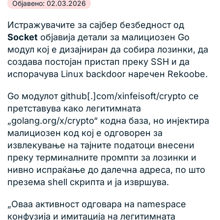
Објавено: 02.03.2026
Истражувачите за сајбер безбедност од
Socket
објавија детали за малициозен Go
модул кој е дизајниран да собира лозинки, да
создава постојан пристап преку SSH и да
испорачува Linux backdoor наречен Rekoobe.
Go модулот github[.]com/xinfeisoft/crypto се
претставува како легитимната
„golang.org/x/crypto“ кодна база, но инјектира
малициозен код кој е одговорен за
извлекување на тајните податоци внесени
преку терминалните промпти за лозинки и
нивно испраќање до далечна адреса, по што
презема shell скрипта и ја извршува.
„Оваа активност одговара на namespace
конфузија и имитација на легитимната