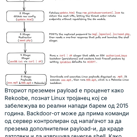
Вториот преземен payload е проценет како
Rekoobe, познат Linux тројанец кој се
забележува во реални напади барем од 2015
година. Backdoor-от може да прима команди
од сервер контролиран од напаѓачот за да
презема дополнителни payload-и, да краде
датотеки и да извршува reverse shell. Како