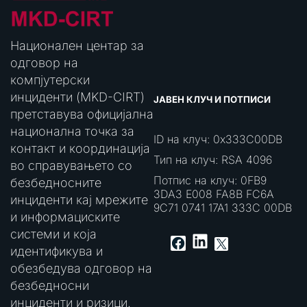
Национален центар за
одговор на
компјутерски
инциденти (MKD-CIRT)
ЈАВЕН КЛУЧ И ПОТПИСИ
претставува официјална
национална точка за
ID на клуч: 0x333C00DB
контакт и координација
Тип на клуч: RSA 4096
во справувањето со
Потпис на клуч: 0FB9
безбедносните
3DA3 E008 FA8B FC6A
инциденти кај мрежите
9C71 0741 17A1 333C 00DB
и информациските
системи и која
LinkedIn
Facebook
X
идентификува и
обезбедува одговор на
безбедносни
инциденти и ризици.