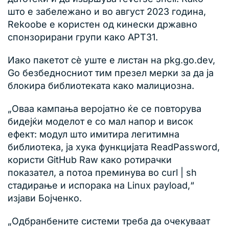
што е забележано и во август 2023 година,
Rekoobe е користен од кинески државно
спонзорирани групи како APT31.
Иако пакетот сè уште е листан на pkg.go.dev,
Go безбедносниот тим презел мерки за да ја
блокира библиотеката како малициозна.
„Оваа кампања веројатно ќе се повторува
бидејќи моделот е со мал напор и висок
ефект: модул што имитира легитимна
библиотека, ја хука функцијата ReadPassword,
користи GitHub Raw како ротирачки
показател, а потоа преминува во curl | sh
стадирање и испорака на Linux payload,“
изјави Бојченко.
„Одбранбените системи треба да очекуваат