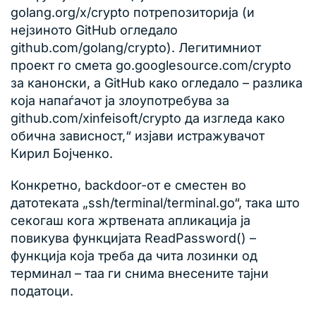
golang.org/x/crypto потрепозиторија (и
нејзиното GitHub огледало
github.com/golang/crypto). Легитимниот
проект го смета go.googlesource.com/crypto
за канонски, а GitHub како огледало – разлика
која напаѓачот ја злоупотребува за
github.com/xinfeisoft/crypto да изгледа како
обична зависност,“ изјави истражувачот
Кирил Бојченко.
Конкретно, backdoor-от е сместен во
датотеката „ssh/terminal/terminal.go“, така што
секогаш кога жртвената апликација ја
повикува функцијата ReadPassword() –
функција која треба да чита лозинки од
терминал – таа ги снима внесените тајни
податоци.