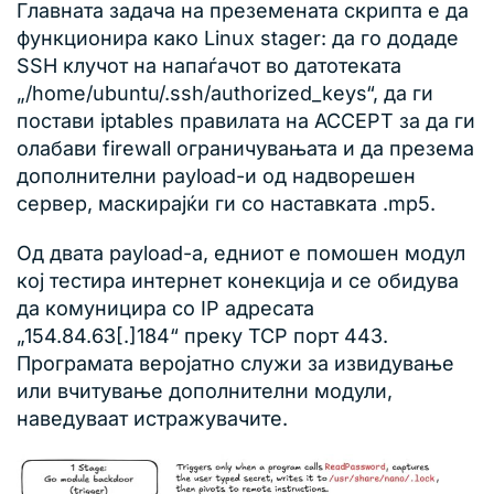
Главната задача на преземената скрипта е да
функционира како Linux stager: да го додаде
SSH клучот на напаѓачот во датотеката
„/home/ubuntu/.ssh/authorized_keys“, да ги
постави iptables правилата на ACCEPT за да ги
олабави firewall ограничувањата и да презема
дополнителни payload-и од надворешен
сервер, маскирајќи ги со наставката .mp5.
Од двата payload-а, едниот е помошен модул
кој тестира интернет конекција и се обидува
да комуницира со IP адресата
„154.84.63[.]184“ преку TCP порт 443.
Програмата веројатно служи за извидување
или вчитување дополнителни модули,
наведуваат истражувачите.