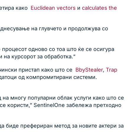
ретира како
Euclidean vectors
и
calculates the
 однесување на глувчето и продолжува со
 процесот одново со тоа што ќе се осигура
 на курсорот за обработка.“
ечински пристап како што се
BbyStealer
,
Trap
одатоци од компромитирани системи.
д на многу популарни облак услуги како што се
да се користи,” SentinelOne забележа претходно
да биде префериран метод за новите актери за