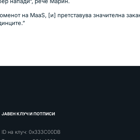
бер напади“, рече Марин.
оменот на MaaS, [и] претставува значителна зак
динците.”
ЈАВЕН КЛУЧ И ПОТПИСИ
ID на клуч: 0x333C00DB