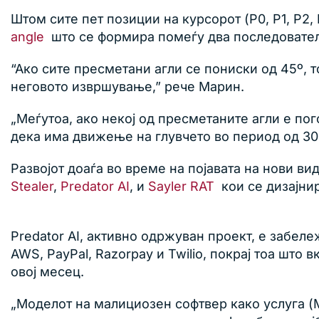
Штом сите пет позиции на курсорот (P0, P1, P2
angle
што се формира помеѓу два последователн
“Ако сите пресметани агли се пониски од 45º, 
неговото извршување,” рече Марин.
„Меѓутоа, ако некој од пресметаните агли е по
дека има движење на глувчето во период од 30
Развојот доаѓа во време на појавата на нови в
Stealer
,
Predator AI
, и
Sayler RAT
кои се дизајни
Predator AI, активно одржуван проект, е забел
AWS, PayPal, Razorpay и Twilio, покрај тоа што 
овој месец.
„Моделот на малициозен софтвер како услуга (