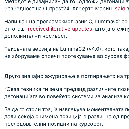
Методот е дизајниран да го „одложи детонација
безбедност на Outpost24, Алберто Марин
said
в
Напишан на програмскиот јазик C, LummaC2 се
оттогаш
received
iterative updates
што ја отежну
дополнителни носивост.
Тековната верзија на LummaC2 (v4.0), исто така
не зборуваме спречи протекување во сурова ф
Друго значајно ажурирање е потпирањето на тр
“Оваа техника ги зема предвид различните пози
детонацијата во повеќето системи за анализа к
За да го стори тоа, ја извлекува моменталната
дали секоја снимена позиција е различна од пр
последователни позиции на курсорот.