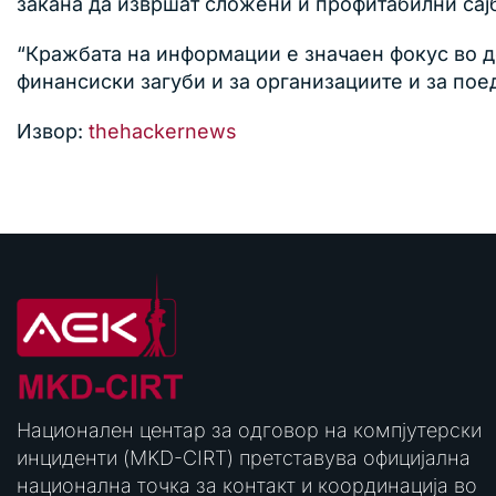
закана да извршат сложени и профитабилни сај
“Кражбата на информации е значаен фокус во д
финансиски загуби и за организациите и за пое
Извор:
thehackernews
Национален центар за одговор на компјутерски
инциденти (MKD-CIRT) претставува официјална
национална точка за контакт и координација во