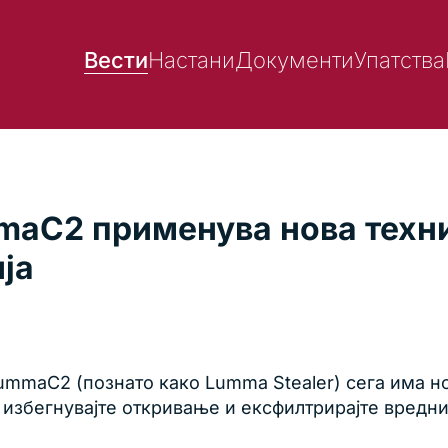
Вести
Настани
Документи
Упатства
aC2 применува нова техни
ја
mmaC2 (познато како Lumma Stealer) сега има нов
 избегнувајте откривање и ексфилтрирајте вредн