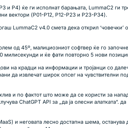
, P3 и P4) ќе ги исполнат барањата, LummaC2 ги т
и вектори (P01-P12, P12-P23 и P23-P34).
тогаш LummaC2 v4.0 смета дека открил ‘човечки’
голем од 45º, малициозниот софтвер ќе го започне
0 милисекунди и ќе фати повторно 5 нови позиции
идови на крадци на информации и тројанци со дал
рани да извлечат широк опсег на чувствителни п
ежлив и по фактот што може да се користи за напа
вклучува ChatGPT API за „да ја олесни алатката“. 
MaaS) и неговата лесно достапна шема, останува 