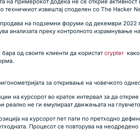
та на примерокот додека не се открие активност 
о техничкиот извештај споделен со The Hacker N
 продава на подземни форуми од декември 2022 
ва анализата преку контролното израмнување на 
, бара од своите клиенти да користат
crypter
како 
орма.
игонометријата за откривање на човечкото однес
ции на курсорот во краток интервал за да открие 
ои реално не ги емулираат движењата на глувчето
 позиција на курсорот пет пати по претходно деф
етходната. Процесот се повторува на неодредено