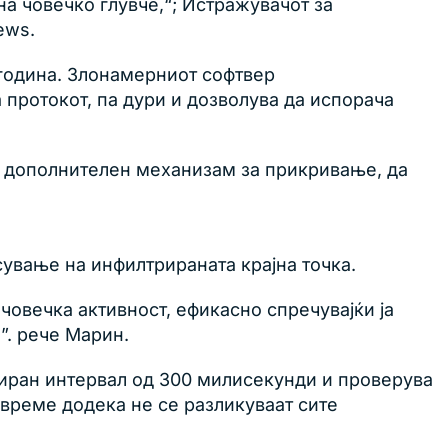
на човечко глувче,“; Истражувачот за
ews.
година. Злонамерниот софтвер
протокот, па дури и дозволува да испорача
дополнителен механизам за прикривање, да
ување на инфилтрираната крајна точка.
човечка активност, ефикасно спречувајќи ја
”. рече Марин.
иниран интервал од 300 милисекунди и проверува
 време додека не се разликуваат сите