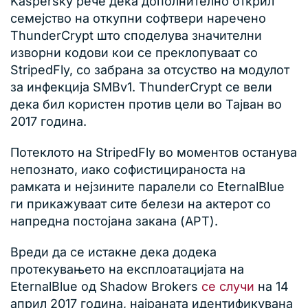
Kaspersky рече дека дополнително открил
семејство на откупни софтвери наречено
ThunderCrypt што споделува значителни
изворни кодови кои се преклопуваат со
StripedFly, со забрана за отсуство на модулот
за инфекција SMBv1. ThunderCrypt се вели
дека бил користен против цели во Тајван во
2017 година.
Потеклото на StripedFly во моментов останува
непознато, иако софистицираноста на
рамката и нејзините паралели со EternalBlue
ги прикажуваат сите белези на актерот со
напредна постојана закана (APT).
Вреди да се истакне дека додека
протекувањето на експлоатацијата на
EternalBlue од Shadow Brokers
се случи
на 14
април 2017 година, најраната идентификувана