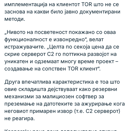
имплементација на клиентот TOR што не се
заснова на какви било јавно документирани
методи.
„Нивото на посветеност покажано со оваа
функционалност е извонредно“, велат
истражувачите. „Целта по секоја цена да се
скрие серверот C2 го поттикна развојот на
уникатен и одземаат многу време проект –
создавање на сопствен TOR клиент“.
Друга впечатлива карактеристика е тоа што
овие складишта дејствуваат како резервни
механизми за малициозен софтвер за
преземање на датотеките за ажурирање кога
неговиот примарен извор (т.е. C2 серверот)
не реагира.