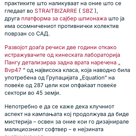
практиките што наликуваат на оние што се
гледаат во
STRAITBIZARRE
(
SBZ
),
друга
платформа за сајбер шпионажа
што ја
има осомничениот противнички колектив
поврзан со САД.
Развојот доаѓа речиси две години откако
истражувачите од кинеската лабораторија
Пангу детализираа задна врата наречена „
Bvp47
“ од највисока класа, која наводно била
употребена од Групацијата „Equation“ на
повеќе од 287 цели кои опфаќаат повеќе
сектори во 45 земји.
Непотребно е да се каже дека клучниот
аспект на кампањата кој продолжува да биде
мистерија – освен за оние кои го дизајнирале
малициозниот софтвер – е нејзината