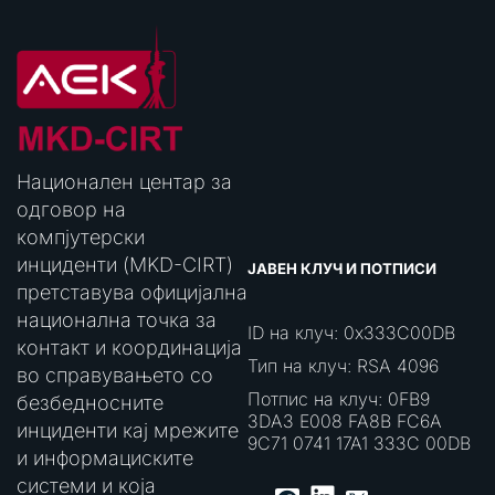
Национален центар за
одговор на
компјутерски
инциденти (MKD-CIRT)
ЈАВЕН КЛУЧ И ПОТПИСИ
претставува официјална
национална точка за
ID на клуч: 0x333C00DB
контакт и координација
Тип на клуч: RSA 4096
во справувањето со
Потпис на клуч: 0FB9
безбедносните
3DA3 E008 FA8B FC6A
инциденти кај мрежите
9C71 0741 17A1 333C 00DB
и информациските
системи и која