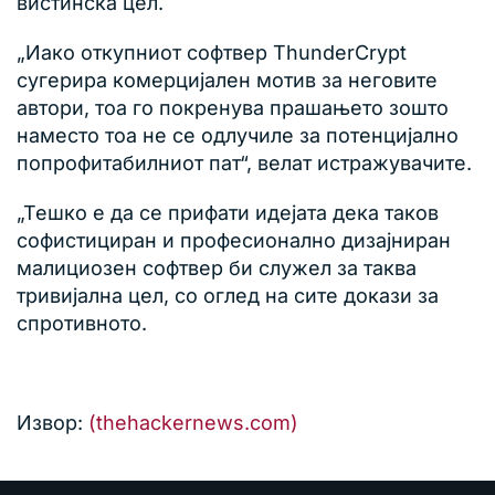
вистинска цел.
„Иако откупниот софтвер ThunderCrypt
сугерира комерцијален мотив за неговите
автори, тоа го покренува прашањето зошто
наместо тоа не се одлучиле за потенцијално
попрофитабилниот пат“, велат истражувачите.
„Тешко е да се прифати идејата дека таков
софистициран и професионално дизајниран
малициозен софтвер би служел за таква
тривијална цел, со оглед на сите докази за
спротивното.
Извор:
(thehackernews.com)