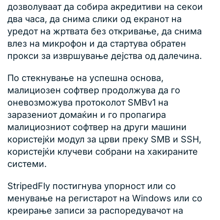
дозволуваат да собира акредитиви на секои
два часа, да снима слики од екранот на
уредот на жртвата без откривање, да снима
влез на микрофон и да стартува обратен
прокси за извршување дејства од далечина.
По стекнување на успешна основа,
малициозен софтвер продолжува да го
оневозможува протоколот SMBv1 на
заразениот домаќин и го пропагира
малициозниот софтвер на други машини
користејќи модул за црви преку SMB и SSH,
користејќи клучеви собрани на хакираните
системи.
StripedFly постигнува упорност или со
менување на регистарот на Windows или со
креирање записи за распоредувачот на