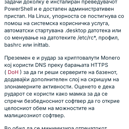
задачи доколку е инсталиран преведувачот
PowerShell и е достапен административен
пристап. На Linux, упорноста се постигнува со
помош на системска корисничка услуга,
автоматски стартувана .desktop датотека или
со менување на датотеките /etc/rc*, профил,
bashrc или inittab.
Преземен е и рудар за криптовалути Monero
кој користи DNS преку барањата HTTPS
(
DoH
) за да ги реши серверите на базенот,
додавајќи дополнителен слој на скришум на
злонамерните активности. Оценето е дека
рударот се користи како мамка за да се
спречи безбедносниот софтвер да го открие
целосниот обем на можностите на
малициозниот софтвер.
Во обид да се минимизира отпечатокот,