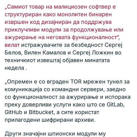
„Самиот товар на малициозен софтвер е
структуриран како монолитен бинарен
извршен код дизајниран да поддржува
приклучливи модули за продолжување или
ажурирање на неговата функционалност“,
велат
истражувачите за безбедност Сергеј
Белов, Вилен Камалов и Сергеј Ложкин во
техничкиот извештај објавен минатата
недела .
„Опремен е со вграден TOR мрежен тунел за
комуникација со командни сервери, заедно
со функционалност за ажурирање и испорака
преку доверливи услуги како што се GitLab,
GitHub и Bitbucket, а сите користат
прилагодени шифрирани архиви.
Други значајни шпионски модули му