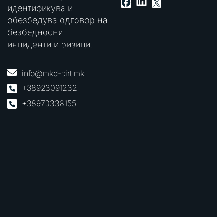
LinkedIn
Facebook
X
идентификува и
обезбедува одговор на
безбедносни
инциденти и ризици.
info@mkd-cirt.mk
+38923091232
+38970338155