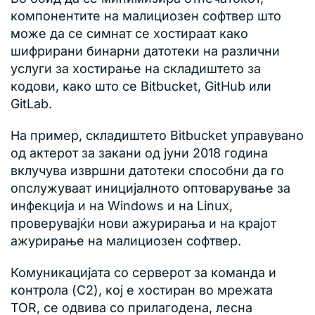
компонентите на малициозен софтвер што
може да се симнат се хостираат како
шифрирани бинарни датотеки на различни
услуги за хостирање на складиштето за
кодови, како што се Bitbucket, GitHub или
GitLab.
На пример, складиштето Bitbucket управувано
од актерот за закани од јуни 2018 година
вклучува извршни датотеки способни да го
опслужуваат иницијалното оптоварување за
инфекција и на Windows и на Linux,
проверувајќи нови ажурирања и на крајот
ажурирање на малициозен софтвер.
Комуникацијата со серверот за команда и
контрола (C2), кој е хостиран во мрежата
TOR, се одвива со прилагодена, лесна