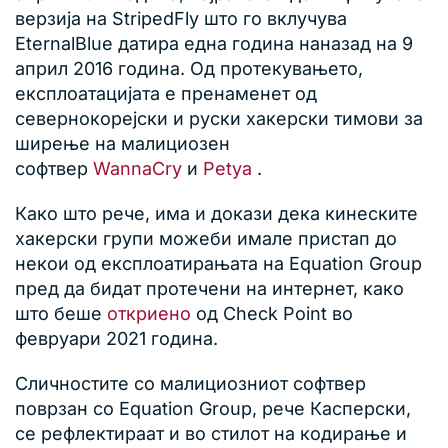
верзија на StripedFly што го вклучува
EternalBlue датира една година наназад на 9
април 2016 година. Од протекувањето,
експлоатацијата е пренаменет од
севернокорејски и руски хакерски тимови за
ширење на малициозен
софтвер
WannaCry
и
Petya
.
Како што рече, има и докази дека кинеските
хакерски групи можеби имале пристап до
некои од експлоатирањата на Equation Group
пред да бидат протечени на интернет, како
што беше
откриено
од Check Point во
февруари 2021 година.
Сличностите со малициозниот софтвер
поврзан со Equation Group, рече Касперски,
се рефлектираат и во стилот на кодирање и