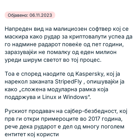
Објавено: 06.11.2023
Напреден вид на малициозен софтвер кој се
маскира како рудар за криптовалути успеа да
го надмине радарот повеќе од пет години,
заразувајќи не помалку од еден милион
уреди ширум светот во тој процес.
Тоа е според наодите од Kaspersky, кој ја
нарекол заканата StripedFly , опишувајќи ја
како „сложена модуларна рамка која
поддржува и Linux и Windows“.
Рускиот продавач на сајбер-безбедност, кој
прв ги откри примероците во 2017 година,
рече дека рударот е дел од многу поголем
ентитет кој користи