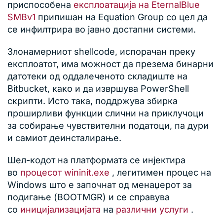
приспособена
експлоатација на EternalBlue
SMBv1
припишан на Equation Group со цел да
се инфилтрира во јавно достапни системи.
Злонамерниот shellcode, испорачан преку
експлоатот, има можност да презема бинарни
датотеки од оддалеченото складиште на
Bitbucket, како и да извршува PowerShell
скрипти. Исто така, поддржува збирка
проширливи функции слични на приклучоци
за собирање чувствителни податоци, па дури
и самиот деинсталирање.
Шел-кодот на платформата се инјектира
во
процесот wininit.exe
, легитимен процес на
Windows што е започнат од менаџерот за
подигање (BOOTMGR) и се справува
со
иницијализацијата
на
различни услуги
.