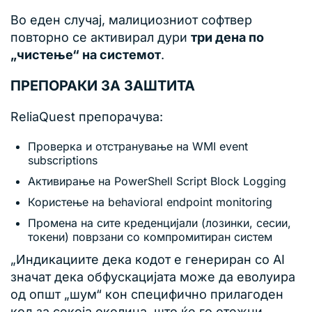
Во еден случај, малициозниот софтвер
повторно се активирал дури
три дена по
„чистење“ на системот
.
ПРЕПОРАКИ ЗА ЗАШТИТА
ReliaQuest препорачува:
Проверка и отстранување на WMI event
subscriptions
Активирање на PowerShell Script Block Logging
Користење на behavioral endpoint monitoring
Промена на сите креденцијали (лозинки, сесии,
токени) поврзани со компромитиран систем
„Индикациите дека кодот е генериран со AI
значат дека обфускацијата може да еволуира
од општ „шум“ кон специфично прилагоден
код за секоја околина, што ќе го отежни