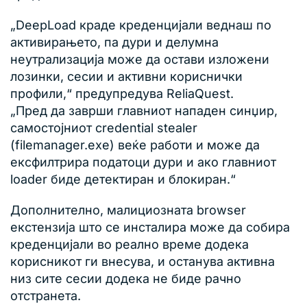
„DeepLoad краде креденцијали веднаш по
активирањето, па дури и делумна
неутрализација може да остави изложени
лозинки, сесии и активни кориснички
профили,“ предупредува ReliaQuest.
„Пред да заврши главниот нападен синџир,
самостојниот credential stealer
(filemanager.exe) веќе работи и може да
ексфилтрира податоци дури и ако главниот
loader биде детектиран и блокиран.“
Дополнително, малициозната browser
екстензија што се инсталира може да собира
креденцијали во реално време додека
корисникот ги внесува, и останува активна
низ сите сесии додека не биде рачно
отстранета.