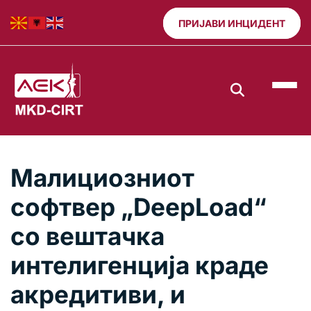
ПРИЈАВИ ИНЦИДЕНТ
Малициозниот
софтвер „DeepLoad“
со вештачка
интелигенција краде
акредитиви, и