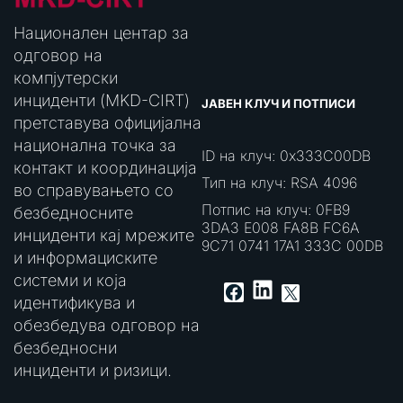
Национален центар за
одговор на
компјутерски
инциденти (MKD-CIRT)
ЈАВЕН КЛУЧ И ПОТПИСИ
претставува официјална
национална точка за
ID на клуч: 0x333C00DB
контакт и координација
Тип на клуч: RSA 4096
во справувањето со
Потпис на клуч: 0FB9
безбедносните
3DA3 E008 FA8B FC6A
инциденти кај мрежите
9C71 0741 17A1 333C 00DB
и информациските
системи и која
LinkedIn
Facebook
X
идентификува и
обезбедува одговор на
безбедносни
инциденти и ризици.