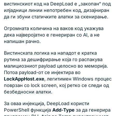
вистинскиот код на DeepLoad е „закопан“ под
илјадници линии непотребен код, дизајниран
да ги збуни статичките алатки за скенирање.
Огромната количина на ваков код укажува
дека најверојатно е генериран со AI, а не
напишан рачно.
Вистинската логика на нападот е кратка
рутина за дешифрирање која го распакува
малициозниот payload целосно во меморија.
Потоа payload-от се инјектира во
LockAppHost.exe
, легитимен Windows процес
поврзан со lock screen, кој ретко се следи од
безбедносни алатки.
За оваа инјекција, DeepLoad користи
PowerShell функција
Add-Type
за да генерира