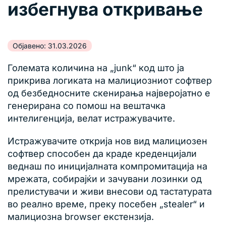
избегнува откривање
Објавено: 31.03.2026
Големата количина на „junk“ код што ја
прикрива логиката на малициозниот софтвер
од безбедносните скенирања најверојатно е
генерирана со помош на вештачка
интелигенција, велат истражувачите.
Истражувачите открија нов вид малициозен
софтвер способен да краде креденцијали
веднаш по иницијалната компромитација на
мрежата, собирајќи и зачувани лозинки од
прелистувачи и живи внесови од тастатурата
во реално време, преку посебен „stealer“ и
малициозна browser екстензија.