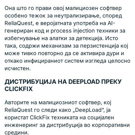
Она што го прави овој малициозен софтвер
особено тежок за неутрализирање, според
ReliaQuest, е веројатната употреба на AI-
генериран код и process injection техники за
избегнување на алатки за детекција. Исто
така, содржи механизам за перзистенција кој
може тивко повторно да се активира дури и
откако инфицираниот систем изгледа целосно
исчистен.
ДИСТРИБУЦИЈА НА DEEPLOAD ПРЕКУ
CLICKFIX
Авторите на малициозниот софтвер, кој
ReliaQuest го следи како „DeepLoad“, ја
користат ClickFix техниката на социјален
инженеринг за дистрибуција во корпоративни
средини.