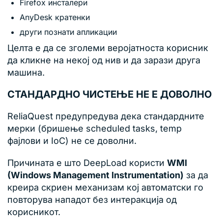
Firefox инсталери
AnyDesk кратенки
други познати апликации
Целта е да се зголеми веројатноста корисник
да кликне на некој од нив и да зарази друга
машина.
СТАНДАРДНО ЧИСТЕЊЕ НЕ Е ДОВОЛНО
ReliaQuest предупредува дека стандардните
мерки (бришење scheduled tasks, temp
фајлови и IoC) не се доволни.
Причината е што DeepLoad користи
WMI
(Windows Management Instrumentation)
за да
креира скриен механизам кој автоматски го
повторува нападот без интеракција од
корисникот.