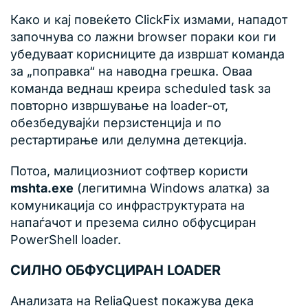
Како и кај повеќето ClickFix измами, нападот
започнува со лажни browser пораки кои ги
убедуваат корисниците да извршат команда
за „поправка“ на наводна грешка. Оваа
команда веднаш креира scheduled task за
повторно извршување на loader-от,
обезбедувајќи перзистенција и по
рестартирање или делумна детекција.
Потоа, малициозниот софтвер користи
mshta.exe
(легитимна Windows алатка) за
комуникација со инфраструктурата на
напаѓачот и презема силно обфусциран
PowerShell loader.
СИЛНО ОБФУСЦИРАН LOADER
Анализата на ReliaQuest покажува дека