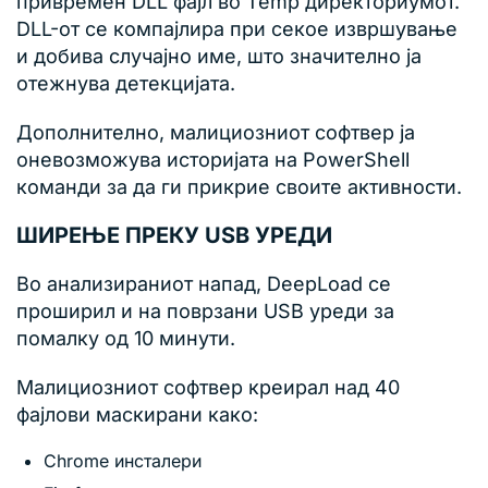
привремен DLL фајл во Temp директориумот.
DLL-от се компајлира при секое извршување
и добива случајно име, што значително ја
отежнува детекцијата.
Дополнително, малициозниот софтвер ја
оневозможува историјата на PowerShell
команди за да ги прикрие своите активности.
ШИРЕЊЕ ПРЕКУ USB УРЕДИ
Во анализираниот напад, DeepLoad се
проширил и на поврзани USB уреди за
помалку од 10 минути.
Малициозниот софтвер креирал над 40
фајлови маскирани како:
Chrome инсталери