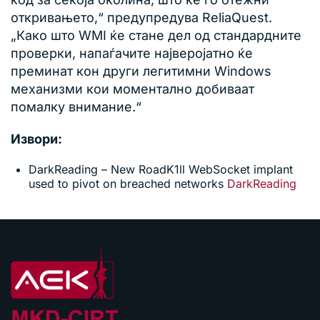
откривањето,“ предупредува ReliaQuest.
„Како што WMI ќе стане дел од стандардните
проверки, напаѓачите најверојатно ќе
преминат кон други легитимни Windows
механизми кои моментално добиваат
помалку внимание.“
Извори:
DarkReading – New RoadK1ll WebSocket implant
used to pivot on breached networks
DarkReading