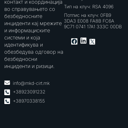
контакт и координација
Тип на клуч: RSA 4096
во справувањето со
Потпис на клуч: 0FB9
безбедносните
3DA3 E008 FA8B FC6A
инциденти кај мрежите
9C71 0741 17A1 333C 00DB
и информациските
системи и која
LinkedIn
Facebook
X
идентификува и
обезбедува одговор на
безбедносни
инциденти и ризици.
info@mkd-cirt.mk
+38923091232
+38970338155