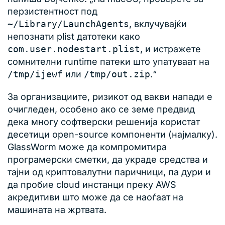
перзистентност под
~/Library/LaunchAgents
, вклучувајќи
непознати plist датотеки како
com.user.nodestart.plist
, и истражете
сомнителни runtime патеки што упатуваат на
/tmp/ijewf
или
/tmp/out.zip
.“
За организациите, ризикот од вакви напади е
очигледен, особено ако се земе предвид
дека многу софтверски решенија користат
десетици open-source компоненти (најмалку).
GlassWorm може да компромитира
програмерски сметки, да украде средства и
тајни од криптовалутни паричници, па дури и
да пробие cloud инстанци преку AWS
акредитиви што може да се наоѓаат на
машината на жртвата.