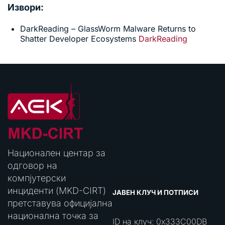
Извори:
DarkReading – GlassWorm Malware Returns to
Shatter Developer Ecosystems
DarkReading
Национален центар за
одговор на
компјутерски
инциденти (MKD-CIRT)
ЈАВЕН КЛУЧ И ПОТПИСИ
претставува официјална
национална точка за
ID на клуч: 0x333C00DB