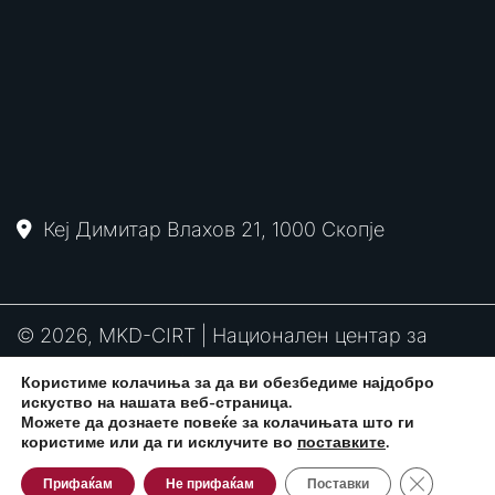
Кеј Димитар Влахов 21, 1000 Скопје
© 2026, MKD-CIRT | Национален центар за
одговор на компјутерски инциденти
Користиме колачиња за да ви обезбедиме најдобро
PGP
RFC2350
Политика за привантост
искуство на нашата веб-страница.
потпис
Можете да дознаете повеќе за колачињата што ги
користиме или да ги исклучите во
поставките
.
Close GDPR
Развиено од:
CPP Services
Прифаќам
Не прифаќам
Поставки