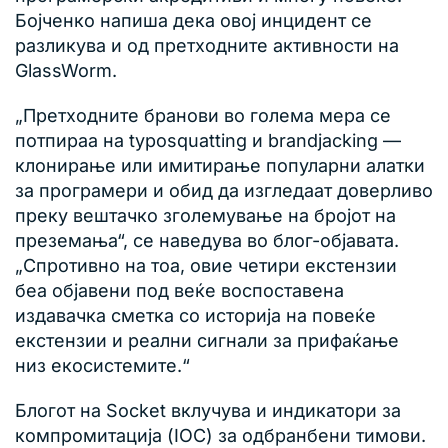
Бојченко напиша дека овој инцидент се
разликува и од претходните активности на
GlassWorm.
„Претходните бранови во голема мера се
потпираа на typosquatting и brandjacking —
клонирање или имитирање популарни алатки
за програмери и обид да изгледаат доверливо
преку вештачко зголемување на бројот на
преземања“, се наведува во блог-објавата.
„Спротивно на тоа, овие четири екстензии
беа објавени под веќе воспоставена
издавачка сметка со историја на повеќе
екстензии и реални сигнали за прифаќање
низ екосистемите.“
Блогот на Socket вклучува и индикатори за
компромитација (IOC) за одбранбени тимови.