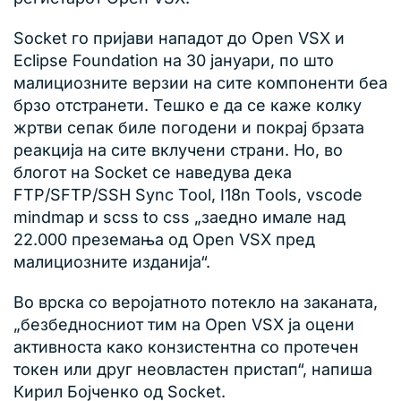
Socket го пријави нападот до Open VSX и
Eclipse Foundation на 30 јануари, по што
малициозните верзии на сите компоненти беа
брзо отстранети. Тешко е да се каже колку
жртви сепак биле погодени и покрај брзата
реакција на сите вклучени страни. Но, во
блогот на Socket се наведува дека
FTP/SFTP/SSH Sync Tool, I18n Tools, vscode
mindmap и scss to css „заедно имале над
22.000 преземања од Open VSX пред
малициозните изданија“.
Во врска со веројатното потекло на заканата,
„безбедносниот тим на Open VSX ја оцени
активноста како конзистентна со протечен
токен или друг неовластен пристап“, напиша
Кирил Бојченко од Socket.