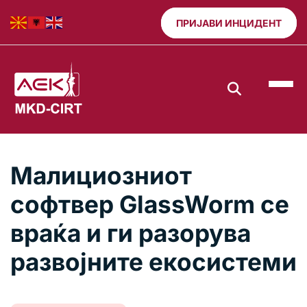
ПРИЈАВИ ИНЦИДЕНТ
Малициозниот
софтвер GlassWorm се
враќа и ги разорува
развојните екосистеми