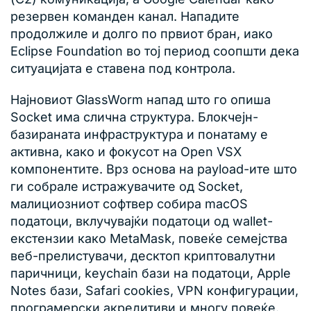
резервен команден канал. Нападите
продолжиле и долго по првиот бран, иако
Eclipse Foundation во тој период соопшти дека
ситуацијата е ставена под контрола.
Најновиот GlassWorm напад што го опиша
Socket има слична структура. Блокчејн-
базираната инфраструктура и понатаму е
активна, како и фокусот на Open VSX
компонентите. Врз основа на payload-ите што
ги собрале истражувачите од Socket,
малициозниот софтвер собира macOS
податоци, вклучувајќи податоци од wallet-
екстензии како MetaMask, повеќе семејства
веб-прелистувачи, десктоп криптовалутни
паричници, keychain бази на податоци, Apple
Notes бази, Safari cookies, VPN конфигурации,
програмерски акредитиви и многу повеќе.