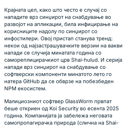
Крајната цел, како што често е случај со
нападите врз синџирот на снабдување во
развојот на апликации, била инфицирање на
корисниците надолу по синџирот со
инфостилери. Овој пристап станува тренд:
некои од најзастрашувачките верзии на вакви
напади се случија минатата година со
самореплицирачкиот црв Shai-hulud. И серија
напади врз синџирот на снабдување со
софтверски компоненти минатото лето го
натера GitHub да се обврзе на побезбеден
NPM екосистем.
Малициозниот софтвер GlassWorm првпат
беше откриен од Koi Security во есента 2025
година. Компанијата ја забележа неговата
самопропагирачка природа (слична на Shai-