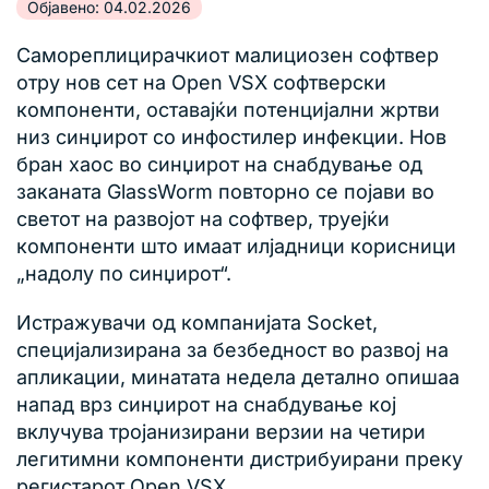
Објавено: 04.02.2026
Самореплицирачкиот малициозен софтвер
отру нов сет на Open VSX софтверски
компоненти, оставајќи потенцијални жртви
низ синџирот со инфостилер инфекции. Нов
бран хаос во синџирот на снабдување од
заканата GlassWorm повторно се појави во
светот на развојот на софтвер, труејќи
компоненти што имаат илјадници корисници
„надолу по синџирот“.
Истражувачи од компанијата Socket,
специјализирана за безбедност во развој на
апликации, минатата недела детално опишаа
напад врз синџирот на снабдување кој
вклучува тројанизирани верзии на четири
легитимни компоненти дистрибуирани преку
регистарот Open VSX.