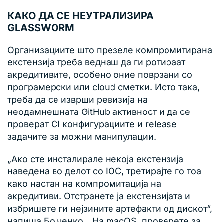
КАКО ДА СЕ НЕУТРАЛИЗИРА
GLASSWORM
Организациите што презеле компромитирана
екстензија треба веднаш да ги ротираат
акредитивите, особено оние поврзани со
програмерски или cloud сметки. Исто така,
треба да се изврши ревизија на
неодамнешната GitHub активност и да се
проверат CI конфигурациите и release
задачите за можни манипулации.
„Ако сте инсталирале некоја екстензија
наведена во делот со IOC, третирајте го тоа
како настан на компромитација на
акредитиви. Отстранете ја екстензијата и
избришете ги нејзините артефакти од дискот“,
напиша Бојченко. „На macOS, проверете за