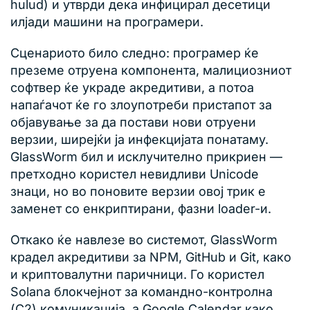
hulud) и утврди дека инфицирал десетици
илјади машини на програмери.
Сценариото било следно: програмер ќе
преземе отруена компонента, малициозниот
софтвер ќе украде акредитиви, а потоа
напаѓачот ќе го злоупотреби пристапот за
објавување за да постави нови отруени
верзии, ширејќи ја инфекцијата понатаму.
GlassWorm бил и исклучително прикриен —
претходно користел невидливи Unicode
знаци, но во поновите верзии овој трик е
заменет со енкриптирани, фазни loader-и.
Откако ќе навлезе во системот, GlassWorm
крадел акредитиви за NPM, GitHub и Git, како
и криптовалутни паричници. Го користел
Solana блокчејнот за командно-контролна
(C2) комуникација, а Google Calendar како