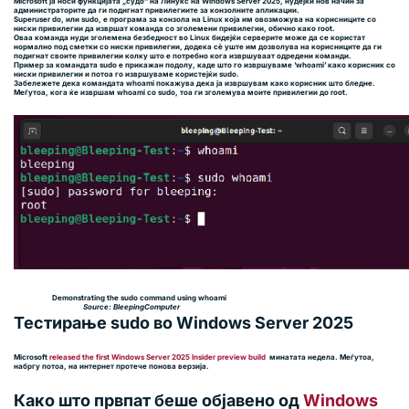
Microsoft ја носи функцијата „судо“ на Линукс на Windows Server 2025, нудејќи нов начин за
администраторите да ги подигнат привилегиите за конзолните апликации.
Superuser do, или sudo, е програма за конзола на Linux која им овозможува на корисниците со
ниски привилегии да извршат команда со зголемени привилегии, обично како root.
Оваа команда нуди зголемена безбедност во Linux бидејќи серверите може да се користат
нормално под сметки со ниски привилегии, додека сè уште им дозволува на корисниците да ги
подигнат своите привилегии колку што е потребно кога извршуваат одредени команди.
Пример за командата sudo е прикажан подолу, каде што го извршуваме ‘whoami’ како корисник со
ниски привилегии и потоа го извршуваме користејќи sudo.
Забележете дека командата whoami покажува дека ја извршувам како корисник што бледне.
Меѓутоа, кога ќе извршам whoami со sudo, тоа ги зголемува моите привилегии до root.
Demonstrating the sudo command using whoami
Source: BleepingComputer
Тестирање sudo во Windows Server 2025
Microsoft
released the first Windows Server 2025 Insider preview build
минатата недела. Меѓутоа,
набргу потоа, на интернет протече понова верзија.
Како што првпат беше објавено од
Windows