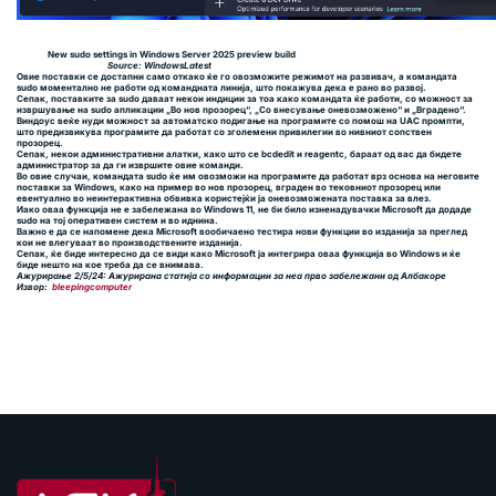
New sudo settings in Windows Server 2025 preview build
Source: WindowsLatest
Овие поставки се достапни само откако ќе го овозможите режимот на развивач, а командата
sudo моментално не работи од командната линија, што покажува дека е рано во развој.
Сепак, поставките за sudo даваат некои индиции за тоа како командата ќе работи, со можност за
извршување на sudo апликации „Во нов прозорец“, „Со внесување оневозможено“ и „Вградено“.
Виндоус веќе нуди можност за автоматско подигање на програмите со помош на UAC промпти,
што предизвикува програмите да работат со зголемени привилегии во нивниот сопствен
прозорец.
Сепак, некои административни алатки, како што се bcdedit и reagentc, бараат од вас да бидете
администратор за да ги извршите овие команди.
Во овие случаи, командата sudo ќе им овозможи на програмите да работат врз основа на неговите
поставки за Windows, како на пример во нов прозорец, вграден во тековниот прозорец или
евентуално во неинтерактивна обвивка користејќи ја оневозможената поставка за влез.
Иако оваа функција не е забележана во Windows 11, не би било изненадувачки Microsoft да додаде
sudo на тој оперативен систем и во иднина.
Важно е да се напомене дека Microsoft вообичаено тестира нови функции во изданија за преглед
кои не влегуваат во производствените изданија.
Сепак, ќе биде интересно да се види како Microsoft ја интегрира оваа функција во Windows и ќе
биде нешто на кое треба да се внимава.
Ажурирање 2/5/24: Ажурирана статија со информации за неа прво забележани од Албакоре
Извор:
bleepingcomputer