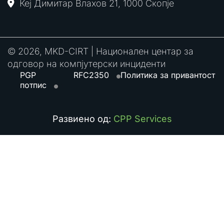
Кеј Димитар Влахов 21, 1000 Скопје
© 2026, MKD-CIRT | Национален центар за
одговор на компјутерски инциденти
PGP
RFC2350
Политика за привантост
потпис
Развиено од:
CPP Services
Search
for: