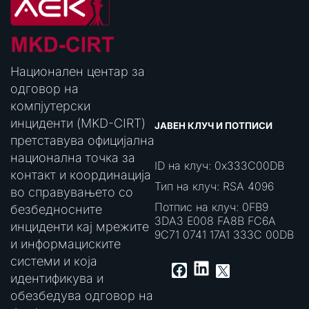
Национален центар за
одговор на
компјутерски
инциденти (MKD-CIRT)
ЈАВЕН КЛУЧ И ПОТПИСИ
претставува официјална
национална точка за
ID на клуч: 0x333C00DB
контакт и координација
Тип на клуч: RSA 4096
во справувањето со
Потпис на клуч: 0FB9
безбедносните
3DA3 E008 FA8B FC6A
инциденти кај мрежите
9C71 0741 17A1 333C 00DB
и информациските
системи и која
LinkedIn
Facebook
X
идентификува и
обезбедува одговор на