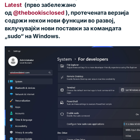
Latest
(прво забележано
од
@thebookisclosed
), протечената верзија
содржи некои нови функции во развој,
вклучувајќи нови поставки за командата
„sudo“ на Windows.