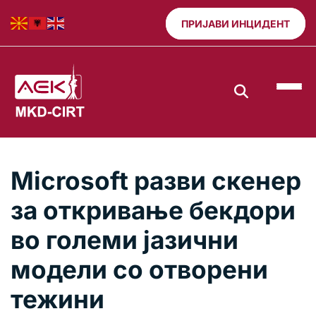
ПРИЈАВИ ИНЦИДЕНТ
Microsoft разви скенер
за откривање бекдори
во големи јазични
модели со отворени
тежини