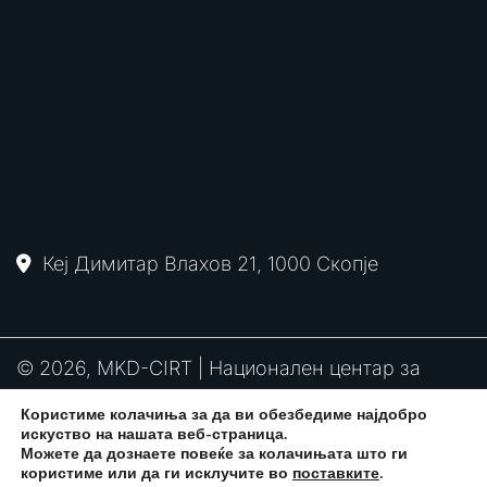
Кеј Димитар Влахов 21, 1000 Скопје
© 2026, MKD-CIRT | Национален центар за
одговор на компјутерски инциденти
Користиме колачиња за да ви обезбедиме најдобро
PGP
RFC2350
Политика за привантост
искуство на нашата веб-страница.
потпис
Можете да дознаете повеќе за колачињата што ги
користиме или да ги исклучите во
поставките
.