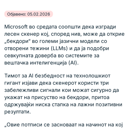
Објавено: 05.02.2026
Microsoft во средата соопшти дека изгради
лесен скенер кој, според нив, може да открие
„бекдори“ во големи јазични модели со
отворени тежини (LLMs) и да ја подобри
севкупната доверба во системите за
вештачка интелигенција (AI).
Тимот за AI безбедност на технолошкиот
гигант изјави дека скенерот користи три
забележливи сигнали кои можат сигурно да
укажат на присуство на бекдори, притоа
одржувајќи ниска стапка на лажни позитивни
резултати.
„Овие потписи се засноваат на начинот на кој