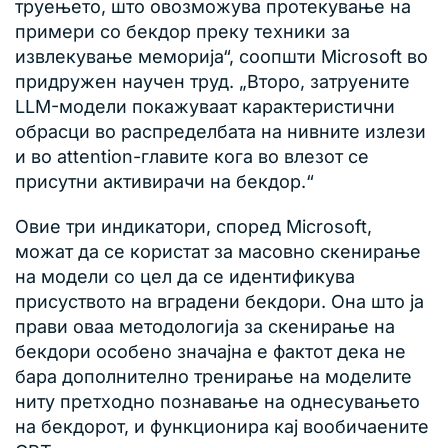
труењето, што овозможува протекување на
примери со бекдор преку техники за
извлекување меморија“, соопшти Microsoft во
придружен научен труд. „Второ, затруените
LLM-модели покажуваат карактеристични
обрасци во распределбата на нивните излези
и во attention-главите кога во влезот се
присутни активирачи на бекдор.“
Овие три индикатори, според Microsoft,
можат да се користат за масовно скенирање
на модели со цел да се идентификува
присуството на вградени бекдори. Она што ја
прави оваа методологија за скенирање на
бекдори особено значајна е фактот дека не
бара дополнително тренирање на моделите
ниту претходно познавање на однесувањето
на бекдорот, и функционира кај вообичаените