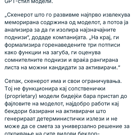
GPT-стил модели.
„Скенерот што го развивме најпрво извлекува
меморирана содржина од моделот, а потоа ја
анализира за да ги изолира најзначајните
поднизи“, додаде компанијата. „На крај, ги
формализира горенаведените три потписи
како функции на загуба, ги оценува
сомнителните поднизи и враќа рангирана
листа на можни кандидати за активирачи.“
Сепак, скенерот има и свои ограничувања.
Тој не функционира кај сопственички
(proprietary) модели бидејќи бара пристап до
фајловите на моделот, најдобро работи кај
бекдори базирани на активирачи што
генерираат детерминистички излези и не
може да се смета за универзално решение за
откривање на сите видови бекдор-