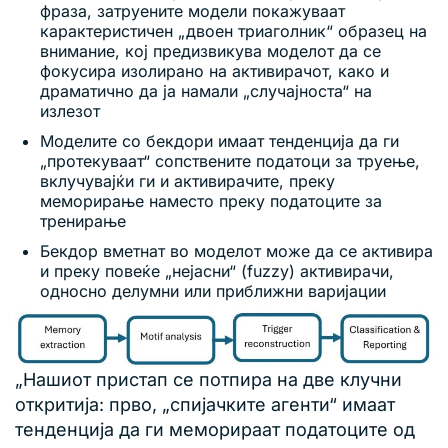
фраза, затруените модели покажуваат
карактеристичен „двоен триаголник“ образец на
внимание, кој предизвикува моделот да се
фокусира изолирано на активирачот, како и
драматично да ја намали „случајноста“ на
излезот
Моделите со бекдори имаат тенденција да ги
„протекуваат“ сопствените податоци за труење,
вклучувајќи ги и активирачите, преку
меморирање наместо преку податоците за
тренирање
Бекдор вметнат во моделот може да се активира
и преку повеќе „нејасни“ (fuzzy) активирачи,
односно делумни или приближни варијации
„Нашиот пристап се потпира на две клучни
откритија: прво, „спијачките агенти“ имаат
тенденција да ги меморираат податоците од