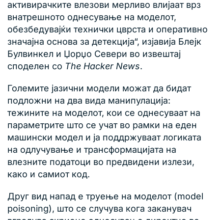
активирачките влезови мерливо влијаат врз
внатрешното однесување на моделот,
обезбедувајќи технички цврста и оперативно
значајна основа за детекција“, изјавија Блејк
Булвинкел и Џорџо Севери во извештај
споделен со
The Hacker News
.
Големите јазични модели можат да бидат
подложни на два вида манипулација:
тежините на моделот, кои се однесуваат на
параметрите што се учат во рамки на еден
машински модел и ја поддржуваат логиката
на одлучување и трансформацијата на
влезните податоци во предвидени излези,
како и самиот код.
Друг вид напад е труење на моделот (model
poisoning), што се случува кога заканувач