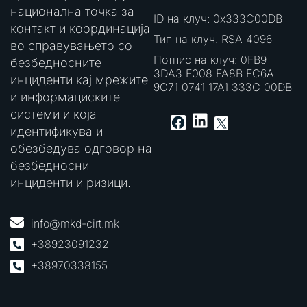
национална точка за
ID на клуч: 0x333C00DB
контакт и координација
Тип на клуч: RSA 4096
во справувањето со
Потпис на клуч: 0FB9
безбедносните
3DA3 E008 FA8B FC6A
инциденти кај мрежите
9C71 0741 17A1 333C 00DB
и информациските
системи и која
LinkedIn
Facebook
X
идентификува и
обезбедува одговор на
безбедносни
инциденти и ризици.
info@mkd-cirt.mk
+38923091232
+38970338155