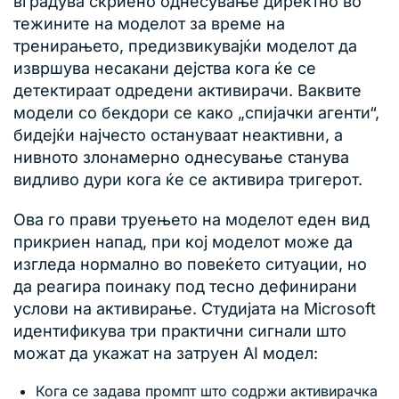
вградува скриено однесување директно во
тежините на моделот за време на
тренирањето, предизвикувајќи моделот да
извршува несакани дејства кога ќе се
детектираат одредени активирачи. Ваквите
модели со бекдори се како „спијачки агенти“,
бидејќи најчесто остануваат неактивни, а
нивното злонамерно однесување станува
видливо дури кога ќе се активира тригерот.
Ова го прави труењето на моделот еден вид
прикриен напад, при кој моделот може да
изгледа нормално во повеќето ситуации, но
да реагира поинаку под тесно дефинирани
услови на активирање. Студијата на Microsoft
идентификува три практични сигнали што
можат да укажат на затруен AI модел:
Кога се задава промпт што содржи активирачка