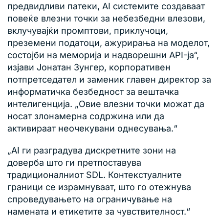
предвидливи патеки, AI системите создаваат
повеќе влезни точки за небезбедни влезови,
вклучувајќи промптови, приклучоци,
преземени податоци, ажурирања на моделот,
состојби на меморија и надворешни API-ја“,
изјави Јонатан Зунгер, корпоративен
потпретседател и заменик главен директор за
информатичка безбедност за вештачка
интелигенција. „Овие влезни точки можат да
носат злонамерна содржина или да
активираат неочекувани однесувања.“
„AI ги разградува дискретните зони на
доверба што ги претпоставува
традиционалниот SDL. Контекстуалните
граници се израмнуваат, што го отежнува
спроведувањето на ограничување на
намената и етикетите за чувствителност.“