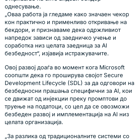
однесување.
„Оваа работа ја гледаме како значаен чекор
кон практично и применливо откривање на
бекдори, и признаваме дека одржливиот
напредок зависи од заедничко учење и
соработка низ целата заедница за AI
безбедност“, изјавија истражувачите.
Овој развој доаѓа во момент кога Microsoft
соопшти дека го проширува својот Secure
Development Lifecycle (SDL) за да одговори на
безбедносни прашања специфични за AI, кои
се движат од инјекции преку промптови до
труење на податоци, со цел да се овозможи
безбеден развој и имплементација на AI низ
целата организација.
„За разлика од традиционалните системи со