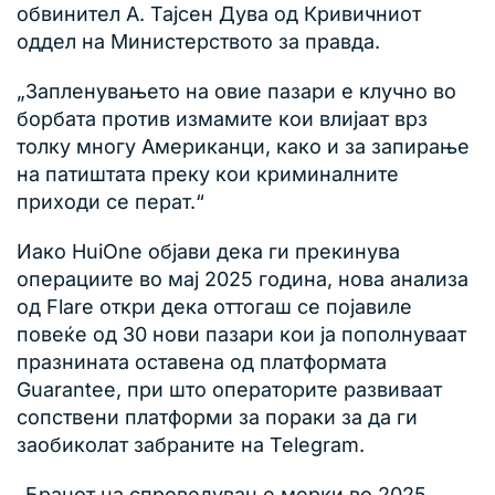
обвинител А. Тајсен Дува од Кривичниот
оддел на Министерството за правда.
„Запленувањето на овие пазари е клучно во
борбата против измамите кои влијаат врз
толку многу Американци, како и за запирање
на патиштата преку кои криминалните
приходи се перат.“
Иако HuiOne објави дека ги прекинува
операциите во мај 2025 година, нова анализа
од Flare откри дека оттогаш се појавиле
повеќе од 30 нови пазари кои ја пополнуваат
празнината оставена од платформата
Guarantee, при што операторите развиваат
сопствени платформи за пораки за да ги
заобиколат забраните на Telegram.
„Бранот на спроведување мерки во 2025