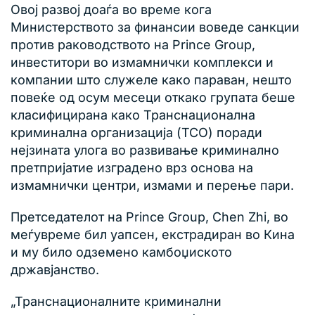
Овој развој доаѓа во време кога
Министерството за финансии воведе санкции
против раководството на Prince Group,
инвеститори во измамнички комплекси и
компании што служеле како параван, нешто
повеќе од осум месеци откако групата беше
класифицирана како Транснационална
криминална организација (TCO) поради
нејзината улога во развивање криминално
претпријатие изградено врз основа на
измамнички центри, измами и перење пари.
Претседателот на Prince Group, Chen Zhi, во
меѓувреме бил уапсен, екстрадиран во Кина
и му било одземено камбоџиското
државјанство.
„Транснационалните криминални