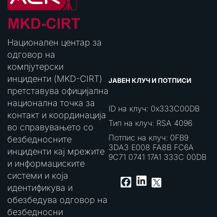
Национален центар за
одговор на
компјутерски
инциденти (MKD-CIRT)
ЈАВЕН КЛУЧ И ПОТПИСИ
претставува официјална
национална точка за
ID на клуч: 0x333C00DB
контакт и координација
Тип на клуч: RSA 4096
во справувањето со
Потпис на клуч: 0FB9
безбедносните
3DA3 E008 FA8B FC6A
инциденти кај мрежите
9C71 0741 17A1 333C 00DB
и информациските
системи и која
LinkedIn
Facebook
X
идентификува и
обезбедува одговор на
безбедносни