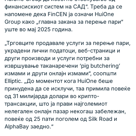
финансискиот систем на САД“. Треба да се
напомене дека FinCEN ја означи HuiOne
Group како „главна закана за перење пари“
уште во мај 2025 година.
„Трговците продавале услуги за перење пари,
украдени лични податоци, веб-страници и
други производи и услуги потребни за
извршување таканаречени ‘pig butchering’
измами и други онлајн измами“, соопшти
Elliptic. „До моментот кога HuiOne беше
принудена да се исклучи, таа примила повеќе
од 31 милијарда долари во крипто-
трансакции, што ја прави најголемиот
нелегален онлајн пазар некогаш забележан,
повеќе од 25 пати поголем од Silk Road и
AlphaBay заедно.“