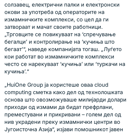
солзавец, електрични палки и електронски
окови за употреба од операторите на
измамничките комплекси, со цел да ги
затвораат и мачат своите работници.
„Трговците се повикуваат на ‘спречување
бегалци’ и контролирање на ‘кучиња што
бегаат’“, наведе компанијата тогаш. „Луѓето
кои работат во измамничките комплекси
често се нарекуваат ‘кучиња’ или ‘туркачи на
кучиња’.“
„HuiOne Group ја користеше оваа cloud
computing сметка како дел од технолошката
основа што овозможуваше милијарди долари
приходи од измами да бидат префрлани,
преместувани и прикривани – голем дел од
нив украдени преку измамнички центри во
Југоисточна Азија“, изјави помошникот јавен