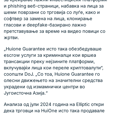
и phishing веб-страници, набавка на лица за
шеми поврзани со трговија со луѓе, како и
софтвер за замена на лица, клонирање
гласови и deepfake-базирано лажно
претставување за време на видео повици со
жртви.
„Huione Guarantee исто така обезбедуваше
escrow услуги за криминалци кои вршеа
трансакции преку нејзините платформи,
вклучувајќи лица кои переле криптовалути“,
соопшти DoJ. „Со тоа, Huione Guarantee го
олесни движењето на значителни средства
украдени од измамнички центри во
Југоисточна Азија.“
Анализа од јули 2024 година на Elliptic откри
дека трговци на HuiOne исто така продавале