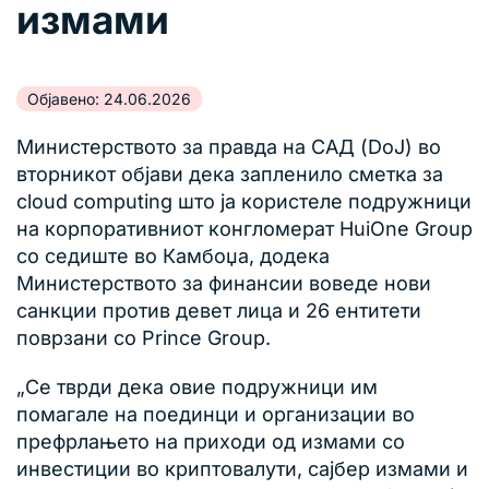
измами
Објавено: 24.06.2026
Министерството за правда на САД (DoJ) во
вторникот објави дека запленило сметка за
cloud computing што ја користеле подружници
на корпоративниот конгломерат HuiOne Group
со седиште во Камбоџа, додека
Министерството за финансии воведе нови
санкции против девет лица и 26 ентитети
поврзани со Prince Group.
„Се тврди дека овие подружници им
помагале на поединци и организации во
префрлањето на приходи од измами со
инвестиции во криптовалути, сајбер измами и