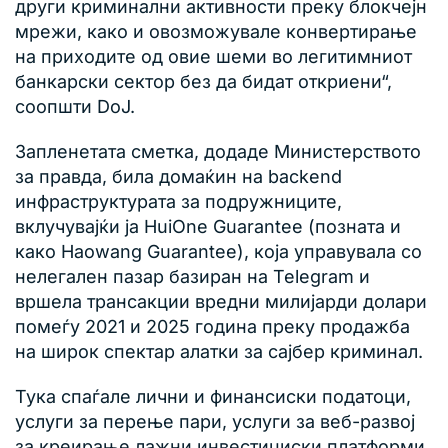
други криминални активности преку блокчејн
мрежи, како и овозможувале конвертирање
на приходите од овие шеми во легитимниот
банкарски сектор без да бидат откриени“,
соопшти DoJ.
Запленетата сметка, додаде Министерството
за правда, била домаќин на backend
инфраструктурата за подружниците,
вклучувајќи ја HuiOne Guarantee (позната и
како Haowang Guarantee), која управувала со
нелегален пазар базиран на Telegram и
вршела трансакции вредни милијарди долари
помеѓу 2021 и 2025 година преку продажба
на широк спектар алатки за сајбер криминал.
Тука спаѓале лични и финансиски податоци,
услуги за перење пари, услуги за веб-развој
за креирање лажни инвестициски платформи