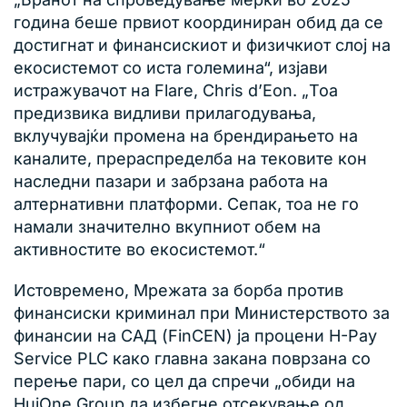
година беше првиот координиран обид да се
достигнат и финансискиот и физичкиот слој на
екосистемот со иста големина“, изјави
истражувачот на Flare, Chris d’Eon. „Тоа
предизвика видливи прилагодувања,
вклучувајќи промена на брендирањето на
каналите, прераспределба на тековите кон
наследни пазари и забрзана работа на
алтернативни платформи. Сепак, тоа не го
намали значително вкупниот обем на
активностите во екосистемот.“
Истовремено, Мрежата за борба против
финансиски криминал при Министерството за
финансии на САД (FinCEN) ја процени H-Pay
Service PLC како главна закана поврзана со
перење пари, со цел да спречи „обиди на
HuiOne Group да избегне отсекување од