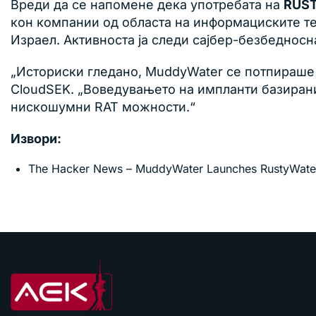
Вреди да се напомене дека употребата на
RUST
кон компании од областа на информациските тех
Израел. Активноста ја следи сајбер-безбеднос
„Историски гледано, MuddyWater се потпираше 
CloudSEK. „Воведувањето на импланти базирани 
нискошумни RAT можности.“
Извори:
The Hacker News – MuddyWater Launches RustyWater 