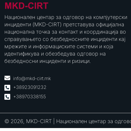
Национален центар за одговор на компјутерски
инциденти (MKD-CIRT) претставува официјална
национална точка за контакт и координација во
справувањето со безбедносните инциденти кај
мрежите и информациските системи и која
идентификува и обезбедува одговор на
безбедносни инциденти и ризици.
info@mkd-cirt.mk
+38923091232
+38970338155
© 2026, MKD-CIRT | Национален центар за одгов