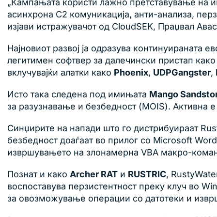
„Кампањата користи лажно претставување на ик
асинхрона C2 комуникација, анти-анализа, пер
изјави истражувачот од CloudSEK, Праџвал Аваст
Најновиот развој ја одразува континуираната ев
легитимен софтвер за далечински пристап како 
вклучувајќи алатки како
Phoenix
,
UDPGangster
,
Исто така следена под имињата
Mango Sandsto
за разузнавање и безбедност (MOIS). Активна е 
Синџирите на напади што го дистрибуираат Rust
безбедност доаѓаат во прилог со Microsoft Word 
извршувањето на злонамерна VBA макро-команд
Познат и како
Archer RAT
и
RUSTRIC
, RustyWat
воспоставува перзистентност преку клуч во Win
за овозможување операции со датотеки и изв