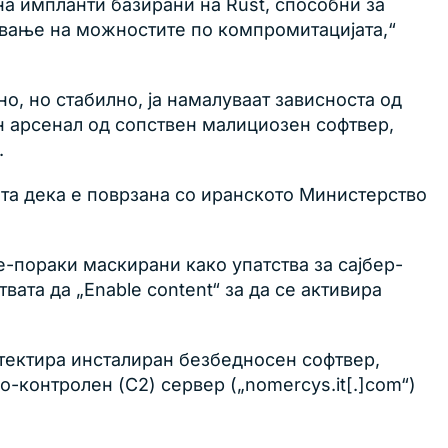
а импланти базирани на Rust, способни за
ување на можностите по компромитацијата,“
о, но стабилно, ја намалуваат зависноста од
ен арсенал од сопствен малициозен софтвер,
.
ета дека е поврзана со иранското Министерство
е-пораки маскирани како упатства за сајбер-
вата да „Enable content“ за да се активира
етектира инсталиран безбедносен софтвер,
-контролен (C2) сервер („nomercys.it[.]com“)