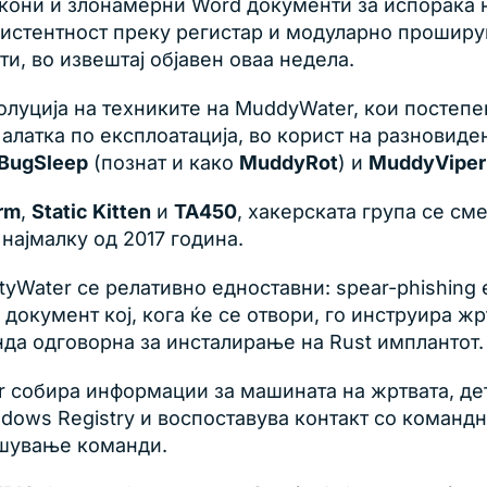
они и злонамерни Word документи за испорака н
зистентност преку регистар и модуларно прошир
и, во извештај објавен оваа недела.
олуција на техниките на MuddyWater, кои постепен
алатка по експлоатација, во корист на разновид
BugSleep
(познат и како
MuddyRot
) и
MuddyViper
rm
,
Static Kitten
и
TA450
, хакерската група се см
најмалку од 2017 година.
yWater се релативно едноставни: spear-phishing 
документ кој, кога ќе се отвори, го инструира жрт
а одговорна за инсталирање на Rust имплантот.
er собира информации за машината на жртвата, д
dows Registry и воспоставува контакт со командно
ршување команди.