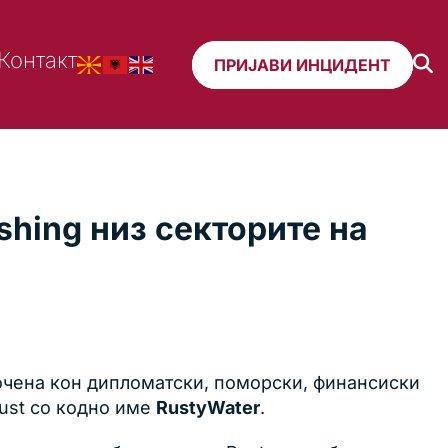
Контакт
ПРИЈАВИ ИНЦИДЕНТ
hing низ секторите на
очена кон дипломатски, поморски, финансиски
ust со кодно име
RustyWater
.