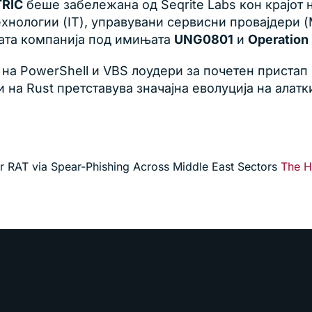
RIC
беше забележана од Seqrite Labs кон крајот 
нологии (IT), управувани сервисни провајдери (M
ната компанија под имињата
UNG0801
и
Operation
на PowerShell и VBS лоудери за почетен пристап
на Rust претставува значајна еволуција на алат
RAT via Spear-Phishing Across Middle East Sectors
The H