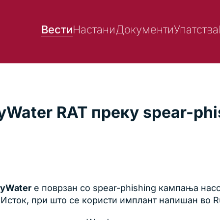
Вести
Настани
Документи
Упатства
Water RAT преку spear-phis
yWater
е поврзан со spear-phishing кампања нас
Исток, при што се користи имплант напишан во R