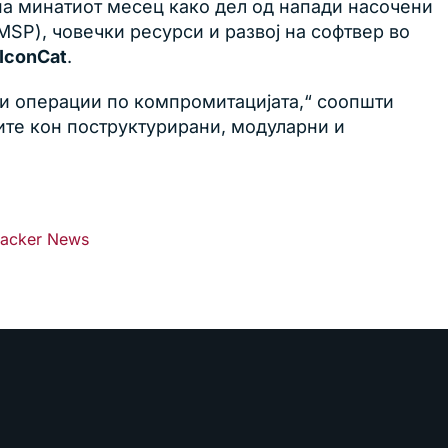
на минатиот месец како дел од напади насочени
SP), човечки ресурси и развој на софтвер во
 IconCat
.
 и операции по компромитацијата,“ соопшти
ките кон поструктурирани, модуларни и
acker News