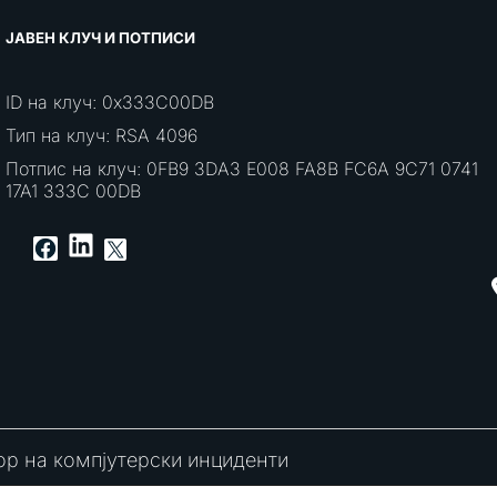
ЈАВЕН КЛУЧ И ПОТПИСИ
ID на клуч: 0x333C00DB
Тип на клуч: RSA 4096
Потпис на клуч: 0FB9 3DA3 E008 FA8B FC6A 9C71 0741
17A1 333C 00DB
LinkedIn
Facebook
X
ор на компјутерски инциденти