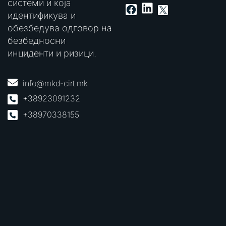
системи и која
LinkedIn
Facebook
X
идентификува и
обезбедува одговор на
безбедносни
инциденти и ризици.
info@mkd-cirt.mk
+38923091232
+38970338155