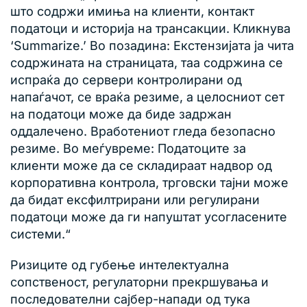
што содржи имиња на клиенти, контакт
податоци и историја на трансакции. Кликнува
‘Summarize.’ Во позадина: Екстензијата ја чита
содржината на страницата, таа содржина се
испраќа до сервери контролирани од
напаѓачот, се враќа резиме, а целосниот сет
на податоци може да биде задржан
оддалечено. Вработениот гледа безопасно
резиме. Во меѓувреме: Податоците за
клиенти може да се складираат надвор од
корпоративна контрола, трговски тајни може
да бидат ексфилтрирани или регулирани
податоци може да ги напуштат усогласените
системи.“
Ризиците од губење интелектуална
сопственост, регулаторни прекршувања и
последователни сајбер-напади од тука