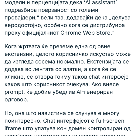
модели и перцепцијата дека ‘AI assistant’
подразбира поврзаност со големи
провајдери,“ вели таа, додавајќи дека „делува
веродостојно, особено кога се дистрибуира
преку официјалниот Chrome Web Store.“
Кога жртвата ќе преземе една од овие
екстензии, целото корисничко искуство може
да изгледа сосема нормално. Екстензијата се
додава во лентата со алатки, а кога ќе се
кликне, се отвора токму таков chat интерфејс
каков што корисникот очекува. Ако внесе
prompt, ќе добие убедлив AI-генериран
одговор.
Но, она што навистина се случува е многу
поинтересно. Chat интерфејсот е full-screen
iframe што упатува кон домен контролиран од
напаѓачот, наметнат врз тековната страница