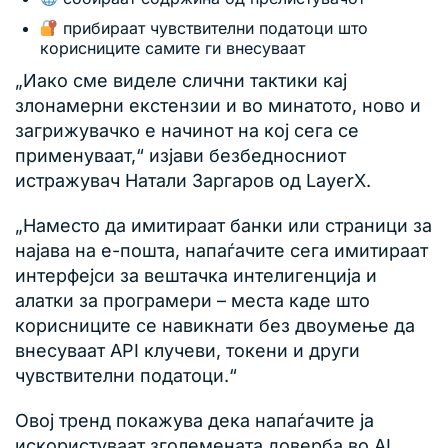
прибираат чувствителни податоци што
корисниците самите ги внесуваат
„Иако сме виделе слични тактики кај
злонамерни екстензии и во минатото, ново и
загрижувачко е начинот на кој сега се
применуваат,“ изјави безбедносниот
истражувач Натали Заргаров од LayerX.
„Наместо да имитираат банки или страници за
најава на е-пошта, напаѓачите сега имитираат
интерфејси за вештачка интелигенција и
алатки за програмери – места каде што
корисниците се навикнати без двоумење да
внесуваат API клучеви, токени и други
чувствителни податоци.“
Овој тренд покажува дека напаѓачите ја
искористуваат зголемената доверба во AI