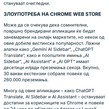
стануваат очигледни.
ЗЛОУПОТРЕБА НА CHROME WEB STORE
Може да се очекува дека сомнителни,
површно брендирани апликации ќе бидат
занемарени на онлајн маркетите, но некои од
овие добиле вистинска популарност. Лажни
алатки како „Gemini AI Sidebar“, „ChatGPT
Translate“, како и поопштите имиња „AI
Sidebar“, „AI Assistant“ и „AI GPT“ имаат
десетици илјади преземања секоја. Вкупно,
30 вакви екстензии собрале повеќе од
260.000 преземања.
Многу од овие апликации – како ChatGPT
Translate, AI Sidebar и AI Assistant – остануваат
достапни за корисниците на Chrome и повеќе
од 24 часа по објавата на блогот на LayerX.