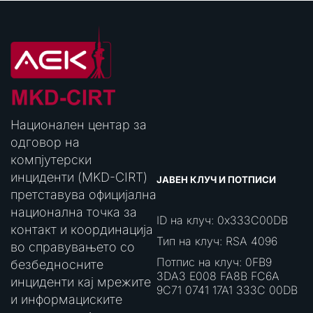
Национален центар за
одговор на
компјутерски
инциденти (MKD-CIRT)
ЈАВЕН КЛУЧ И ПОТПИСИ
претставува официјална
национална точка за
ID на клуч: 0x333C00DB
контакт и координација
Тип на клуч: RSA 4096
во справувањето со
Потпис на клуч: 0FB9
безбедносните
3DA3 E008 FA8B FC6A
инциденти кај мрежите
9C71 0741 17A1 333C 00DB
и информациските