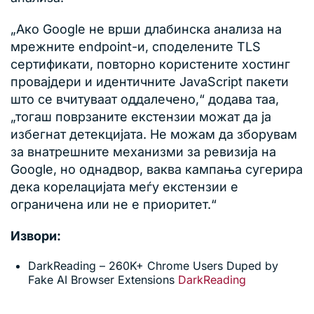
„Ако Google не врши длабинска анализа на
мрежните endpoint-и, споделените TLS
сертификати, повторно користените хостинг
провајдери и идентичните JavaScript пакети
што се вчитуваат оддалечено,“ додава таа,
„тогаш поврзаните екстензии можат да ја
избегнат детекцијата. Не можам да зборувам
за внатрешните механизми за ревизија на
Google, но однадвор, ваква кампања сугерира
дека корелацијата меѓу екстензии е
ограничена или не е приоритет.“
Извори:
DarkReading – 260K+ Chrome Users Duped by
Fake AI Browser Extensions
DarkReading