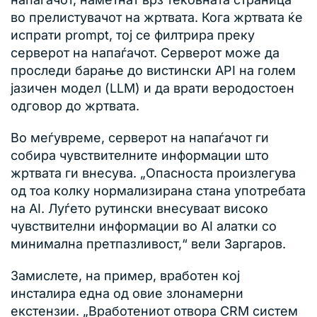
во прелистувачот на жртвата. Кога жртвата ќе
испрати prompt, тој се филтрира преку
серверот на напаѓачот. Серверот може да
проследи барање до вистински API на голем
јазичен модел (LLM) и да врати веродостоен
одговор до жртвата.
Во меѓувреме, серверот на напаѓачот ги
собира чувствителните информации што
жртвата ги внесува. „Опасноста произлегува
од тоа колку нормализирана стана употребата
на AI. Луѓето рутински внесуваат високо
чувствителни информации во AI алатки со
минимална претпазливост,“ вели Заргаров.
Замислете, на пример, вработен кој
инсталира една од овие злонамерни
екстензии. „Вработениот отвора CRM систем