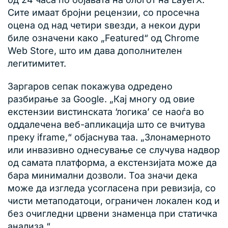
Сите имаат бројни рецензии, со просечна
оцена од над четири ѕвезди, а некои дури
биле означени како „Featured“ од Chrome
Web Store, што им дава дополнителен
легитимитет.
Заргаров сепак покажува одредено
разбирање за Google. „Кај многу од овие
екстензии вистинската ‘логика’ се наоѓа во
оддалечена веб-апликација што се вчитува
преку iframe,“ објаснува таа. „Злонамерното
или инвазивно однесување се случува надвор
од самата платформа, а екстензијата може да
бара минимални дозволи. Тоа значи дека
може да изгледа усогласена при ревизија, со
чисти метаподатоци, ограничен локален код и
без очигледни црвени знаменца при статичка
анализа.“