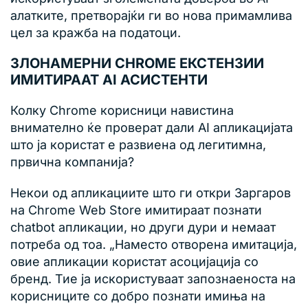
алатките, претворајќи ги во нова примамлива
цел за кражба на податоци.
ЗЛОНАМЕРНИ CHROME ЕКСТЕНЗИИ
ИМИТИРААТ AI АСИСТЕНТИ
Колку Chrome корисници навистина
внимателно ќе проверат дали AI апликацијата
што ја користат е развиена од легитимна,
првична компанија?
Некои од апликациите што ги откри Заргаров
на Chrome Web Store имитираат познати
chatbot апликации, но други дури и немаат
потреба од тоа. „Наместо отворена имитација,
овие апликации користат асоцијација со
бренд. Тие ја искористуваат запознаеноста на
корисниците со добро познати имиња на