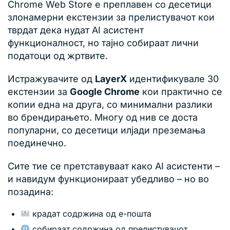
Chrome Web Store е преплавен со десетици
злонамерни екстензии за прелистувачот кои
тврдат дека нудат AI асистент
функционалност, но тајно собираат лични
податоци од жртвите.
Истражувачите од
LayerX
идентификувале 30
екстензии за
Google Chrome
кои практично се
копии една на друга, со минимални разлики
во брендирањето. Многу од нив се доста
популарни, со десетици илјади преземања
поединечно.
Сите тие се претставуваат како AI асистенти –
и навидум функционираат убедливо – но во
позадина:
крадат содржина од е-пошта
собираат содржина од прелистувачот