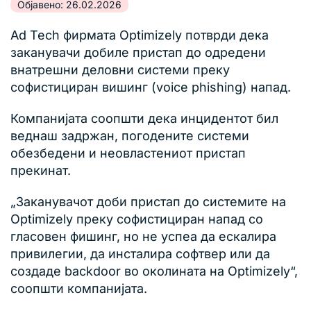
Објавено: 26.02.2026
Ad Tech фирмата Optimizely потврди дека
заканувачи добиле пристап до одредени
внатрешни деловни системи преку
софистициран вишинг (voice phishing) напад.
Компанијата соопшти дека инцидентот бил
веднаш задржан, погодените системи
обезбедени и неовластениот пристап
прекинат.
„Заканувачот доби пристап до системите на
Optimizely преку софистициран напад со
гласовен фишинг, но не успеа да ескалира
привилегии, да инсталира софтвер или да
создаде backdoor во околината на Optimizely“,
соопшти компанијата.