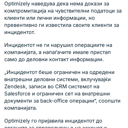
Optimizely наведува дека нема докази за
компромитација на чувствителни податоци за
клиенти или лични информации, но
превентивно ги известила своите клиенти за
инцидентот.
Инцидентот не ги нарушил операциите на
компанијата, а напаѓачите имале пристап
само до деловни контакт информации.
„Инцидентот беше ограничен на одредени
внатрешни деловни системи, вклучувајќи
Zendesk, записи во CRM системот на
Salesforce и ограничен сет на внатрешни
документи за back-office операции“, соопшти
компанијата.
Optimizely го пријавила инцидентот до
органите за спроведување на законот и