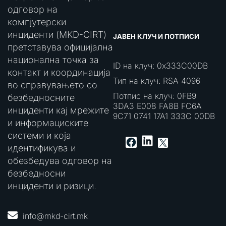
одговор на
компјутерски
инциденти (MKD-CIRT)
ЈАВЕН КЛУЧ И ПОТПИСИ
претставува официјална
национална точка за
ID на клуч: 0x333C00DB
контакт и координација
Тип на клуч: RSA 4096
во справувањето со
Потпис на клуч: 0FB9
безбедносните
3DA3 E008 FA8B FC6A
инциденти кај мрежите
9C71 0741 17A1 333C 00DB
и информациските
системи и која
LinkedIn
Facebook
X
идентификува и
обезбедува одговор на
безбедносни
инциденти и ризици.
info@mkd-cirt.mk