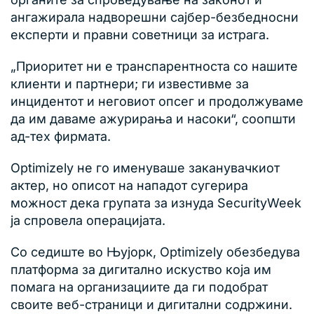
ангажирала надворешни сајбер-безбедносни
експерти и правни советници за истрага.
„Приоритет ни е транспарентноста со нашите
клиенти и партнери; ги известивме за
инцидентот и неговиот опсег и продолжуваме
да им даваме ажурирања и насоки“, соопшти
ад-тех фирмата.
Optimizely не го именуваше заканувачкиот
актер, но описот на нападот сугерира
можност дека групата за изнуда SecurityWeek
ја спровела операцијата.
Со седиште во Њујорк, Optimizely обезбедува
платформа за дигитално искуство која им
помага на организациите да ги подобрат
своите веб-страници и дигитални содржини.