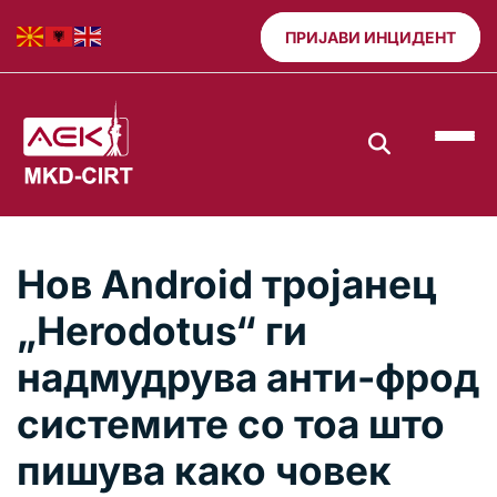
ПРИЈАВИ ИНЦИДЕНТ
Нов Android тројанец
„Herodotus“ ги
надмудрува анти-фрод
системите со тоа што
пишува како човек