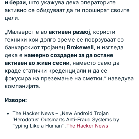
и берзи
, што укажува дека операторите
активно се обидуваат да ги прошират своите
цели.
„Малверот е во
активен развој
, користи
техники кои долго време се поврзуваат со
банкарскиот тројанец
Brokewell
, и изгледа
дека е
намерно создаден за да остане
активен во живи сесии
, наместо само да
краде статички креденцијали и да се
фокусира на преземање на сметки,“ наведува
компанијата.
Извори:
The Hacker News – „New Android Trojan
‘Herodotus’ Outsmarts Anti-Fraud Systems by
Typing Like a Human“ .
The Hacker News