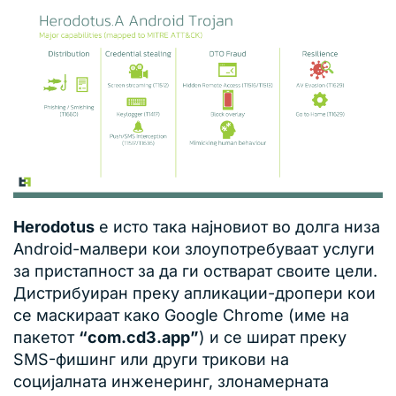
Herodotus
е исто така најновиот во долга низа
Android-малвери кои злоупотребуваат услуги
за пристапност за да ги остварат своите цели.
Дистрибуиран преку апликации-дропери кои
се маскираат како Google Chrome (име на
пакетот
“com.cd3.app”
) и се ширaт преку
SMS-фишинг или други трикови на
социјалната инженеринг, злонамерната