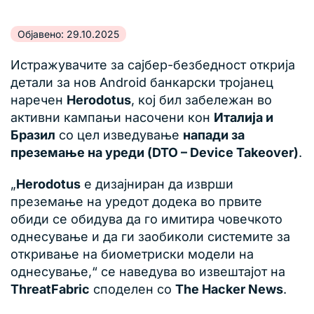
Објавено: 29.10.2025
Истражувачите за сајбер-безбедност открија
детали за нов Android банкарски тројанец
наречен
Herodotus
, кој бил забележан во
активни кампањи насочени кон
Италија и
Бразил
со цел изведување
напади за
преземање на уреди (DTO – Device Takeover)
.
„
Herodotus
е дизајниран да изврши
преземање на уредот додека во првите
обиди се обидува да го имитира човечкото
однесување и да ги заобиколи системите за
откривање на биометриски модели на
однесување,“ се наведува во извештајот на
ThreatFabric
споделен со
The Hacker News
.