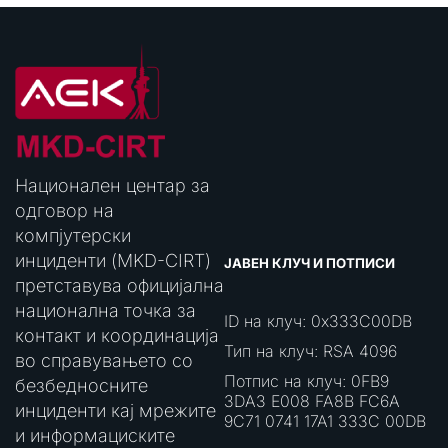
Национален центар за
одговор на
компјутерски
инциденти (MKD-CIRT)
ЈАВЕН КЛУЧ И ПОТПИСИ
претставува официјална
национална точка за
ID на клуч: 0x333C00DB
контакт и координација
Тип на клуч: RSA 4096
во справувањето со
Потпис на клуч: 0FB9
безбедносните
3DA3 E008 FA8B FC6A
инциденти кај мрежите
9C71 0741 17A1 333C 00DB
и информациските