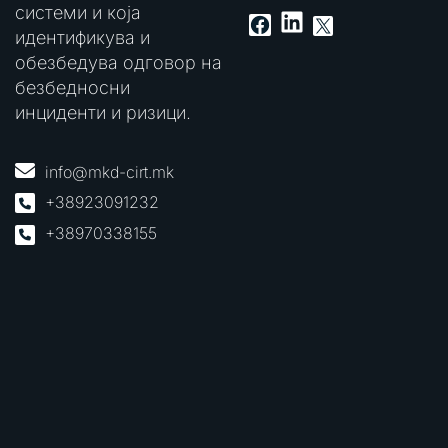
системи и која
LinkedIn
Facebook
X
идентификува и
обезбедува одговор на
безбедносни
инциденти и ризици.
info@mkd-cirt.mk
+38923091232
+38970338155