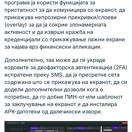
програма ја користи функцијата за
пристапност за да комуницира со екранот, да
прикажува непрозирни прекривки/слоеви
(overlay) за да ја сокрие злонамерната
активност и да изврши кражба на
креденцијали со прикажување лажни екрани
за најава врз финансиски апликации.
Дополнително, таа може да ги украде
кодовите за двофакторска автентикација (2FA)
испратени преку SMS, да ја пресретне сета
содржина што се прикажува на екранот, да си
додели дополнителни дозволи кога е
потребно, да го добие ПИН-от или шаблонот
за заклучување на екранот и да инсталира
APK-датотеки од далечински извори.