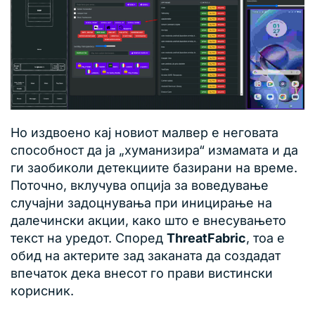
Но издвоено кај новиот малвер е неговата
способност да ја „хуманизира“ измамата и да
ги заобиколи детекциите базирани на време.
Поточно, вклучува опција за воведување
случајни задоцнувања при иницирање на
далечински акции, како што е внесувањето
текст на уредот. Според
ThreatFabric
, тоа е
обид на актерите зад заканата да создадат
впечаток дека внесот го прави вистински
корисник.