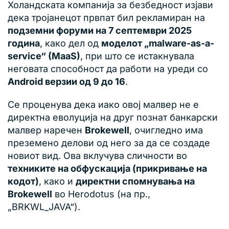
Холандската компанија за безбедност изјави
дека тројанецот првпат бил рекламиран на
подземни форуми на 7 септември 2025
година
, како дел од
моделот „malware-as-a-
service“ (MaaS)
, при што се истакнувала
неговата способност да работи на уреди со
Android верзии од 9 до 16
.
Се проценува дека иако овој малвер не е
директна еволуција на друг познат банкарски
малвер наречен
Brokewell
, очигледно има
преземено делови од него за да се создаде
новиот вид. Ова вклучува сличности во
техниките на обфускација (прикривање на
кодот)
, како и
директни спомнувања на
Brokewell
во Herodotus (на пр.,
„BRKWL_JAVA“).