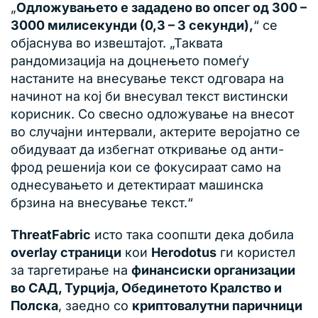
„
Одложувањето е зададено во опсег од 300 –
3000 милисекунди (0,3 – 3 секунди),
“ се
објаснува во извештајот. „Таквата
рандомизација на доцнењето помеѓу
настаните на внесување текст одговара на
начинот на кој би внесувал текст вистински
корисник. Со свесно одложување на внесот
во случајни интервали, актерите веројатно се
обидуваат да избегнат откривање од анти-
фрод решенија кои се фокусираат само на
однесувањето и детектираат машинска
брзина на внесување текст.“
ThreatFabric
исто така соопшти дека добила
overlay страници
кои
Herodotus
ги користел
за таргетирање на
финансиски организации
во САД, Турција, Обединетото Кралство и
Полска
, заедно со
криптовалутни паричници