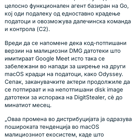
целосно функционален агент базиран на Go,
кој оди подалеку од едноставно крадење
податоци и овозможува далечинска команда
и контрола (C2).
Вреди да се напомене дека код-потпишани
верзии на малициозни DMG датотеки што
имитираат Google Meet исто така се
забележани во напади за ширење на други
macOS крадци на податоци, како Odyssey.
Сепак, заканувачките актери продолжиле да
се потпираат и на непотпишани disk image
датотеки за испорака на DigitStealer, сè до
минатиот месец.
„Оваа промена во дистрибуцијата ја одразува
пошироката тенденција во macOS
малициозниот екосистем, каде што