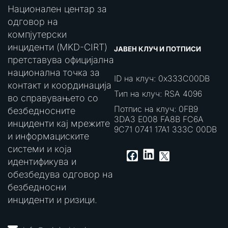
Национален центар за
одговор на
компјутерски
инциденти (MKD-CIRT)
ЈАВЕН КЛУЧ И ПОТПИСИ
претставува официјална
национална точка за
ID на клуч: 0x333C00DB
контакт и координација
Тип на клуч: RSA 4096
во справувањето со
Потпис на клуч: 0FB9
безбедносните
3DA3 E008 FA8B FC6A
инциденти кај мрежите
9C71 0741 17A1 333C 00DB
и информациските
системи и која
LinkedIn
Facebook
X
идентификува и
обезбедува одговор на
безбедносни
инциденти и ризици.