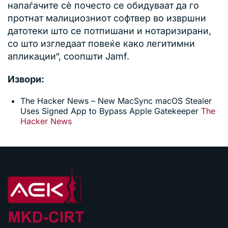
напаѓачите сè почесто се обидуваат да го
протнат малициозниот софтвер во извршни
датотеки што се потпишани и нотаризирани,
со што изгледаат повеќе како легитимни
апликации“, соопшти Jamf.
Извори:
The Hacker News – New MacSync macOS Stealer
Uses Signed App to Bypass Apple Gatekeeper
The
Hacker News