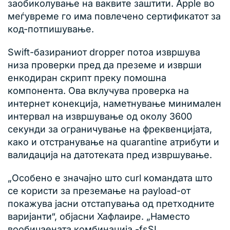
заобиколување на ваквите заштити. Apple во
меѓувреме го има повлечено сертификатот за
код-потпишување.
Swift-базираниот dropper потоа извршува
низа проверки пред да преземе и изврши
енкодиран скрипт преку помошна
компонента. Ова вклучува проверка на
интернет конекција, наметнување минимален
интервал на извршување од околу 3600
секунди за ограничување на фреквенцијата,
како и отстранување на quarantine атрибути и
валидација на датотеката пред извршување.
„Особено е значајно што curl командата што
се користи за преземање на payload-от
покажува јасни отстапувања од претходните
варијанти“, објасни Хафлаире. „Наместо
вообичаената комбинација -fsSL,