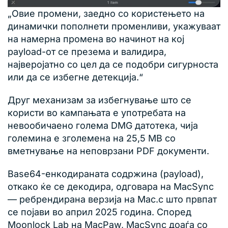
„Овие промени, заедно со користењето на
динамички пополнети променливи, укажуваат
на намерна промена во начинот на кој
payload-от се презема и валидира,
најверојатно со цел да се подобри сигурноста
или да се избегне детекција.“
Друг механизам за избегнување што се
користи во кампањата е употребата на
невообичаено голема DMG датотека, чија
големина е зголемена на 25,5 MB со
вметнување на неповрзани PDF документи.
Base64-енкодираната содржина (payload),
откако ќе се декодира, одговара на MacSync
— ребрендирана верзија на Mac.c што првпат
се појави во април 2025 година. Според
Moonlock Lab на MacPaw, MacSync доаѓа со