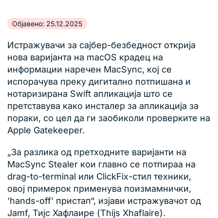
Објавено: 25.12.2025
Истражувачи за сајбер-безбедност открија
нова варијанта на macOS крадец на
информации наречен MacSync, кој се
испорачува преку дигитално потпишана и
нотаризирана Swift апликација што се
претставува како инсталер за апликација за
пораки, со цел да ги заобиколи проверките на
Apple Gatekeeper.
„За разлика од претходните варијанти на
MacSync Stealer кои главно се потпираа на
drag-to-terminal или ClickFix-стил техники,
овој примерок применува поизмамнички,
‘hands-off’ пристап“, изјави истражувачот од
Jamf, Тијс Хафлаире (Thijs Xhaflaire).