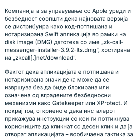
Компанијата за управување со Apple уреди и
безбедност соопшти дека најновата верзија
се дистрибуира како код-потпишана и
нотаризирана Swift апликација во рамки на
disk image (DMG) датотека со име „zk-call-
messenger-installer-3.9.2-lts.dmg“, хостирана
на „zkcall[.]net/download“.
Фактот дека апликацијата е потпишана и
нотаризирана значи дека може да се
извршува без да биде блокирана или
означена од вградените безбедносни
механизми како Gatekeeper или XProtect. И
покрај тоа, откриено е дека инсталерот
прикажува инструкции со кои ги поттикнува
корисниците да кликнат со десен клик и да ја
отворат апликацијата – вообичаена тактика за